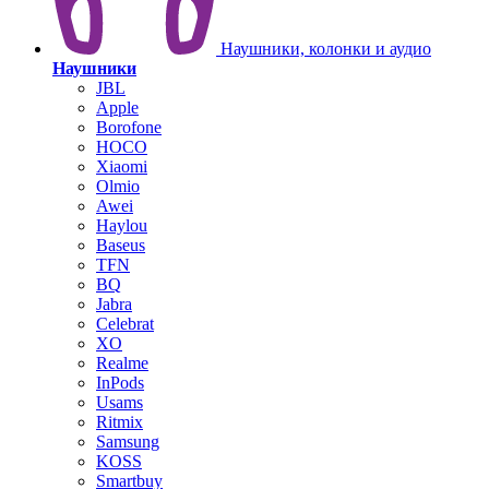
Наушники, колонки и аудио
Наушники
JBL
Apple
Borofone
HOCO
Xiaomi
Olmio
Awei
Haylou
Baseus
TFN
BQ
Jabra
Celebrat
XO
Realme
InPods
Usams
Ritmix
Samsung
KOSS
Smartbuy