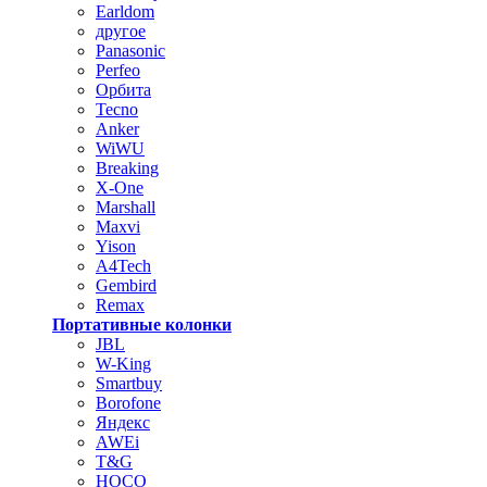
Earldom
другое
Panasonic
Perfeo
Орбита
Tecno
Anker
WiWU
Breaking
X-One
Marshall
Maxvi
Yison
A4Tech
Gembird
Remax
Портативные колонки
JBL
W-King
Smartbuy
Borofone
Яндекс
AWEi
T&G
HOCO