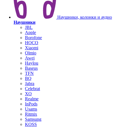
Наушники, колонки и аудио
Наушники
JBL
Apple
Borofone
HOCO
Xiaomi
Olmio
Awei
Haylou
Baseus
TFN
BQ
Jabra
Celebrat
XO
Realme
InPods
Usams
Ritmix
Samsung
KOSS