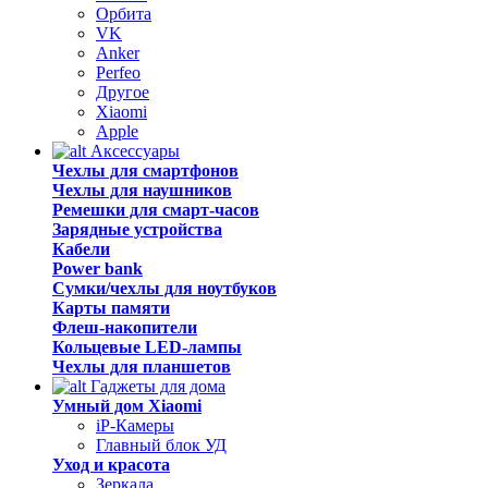
Орбита
VK
Anker
Perfeo
Другое
Xiaomi
Apple
Аксессуары
Чехлы для смартфонов
Чехлы для наушников
Ремешки для смарт-часов
Зарядные устройства
Кабели
Power bank
Сумки/чехлы для ноутбуков
Карты памяти
Флеш-накопители
Кольцевые LED-лампы
Чехлы для планшетов
Гаджеты для дома
Умный дом Xiaomi
iP-Камеры
Главный блок УД
Уход и красота
Зеркала