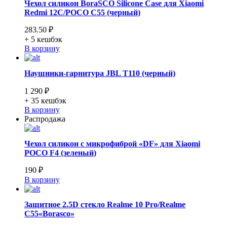
Чехол силикон BoraSCO Silicone Case для Xiaomi
Redmi 12C/POCO C55 (черный)
283.50 ₽
+ 5
кешбэк
В корзину
Наушники-гарнитура JBL T110 (черный)
1 290 ₽
+ 35
кешбэк
В корзину
Распродажа
Чехол силикон с микрофиброй «DF» для Xiaomi
POCO F4 (зеленый)
190 ₽
В корзину
Защитное 2.5D стекло Realme 10 Pro/Realme
C55«Borasco»