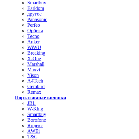
Smartbuy
Earldom
другое
Panasonic
Perfeo
Орбита
Tecno
Anker
WiWU
Breaking
X-One
Marshall
Maxvi
Yison
A4Tech
Gembird
Remax
Портативные колонки
JBL
W-King
Smartbuy
Borofone
Яндекс
AWEi
T&G