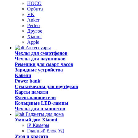
HOCO
Орбита
VK
Anker
Perfeo
Другое
Xiaomi
Apple
Аксессуары
Чехлы для смартфонов
Чехлы для наушников
Ремешки для смарт-часов
Зарядные устройства
Кабели
Power bank
Сумки/чехлы для ноутбуков
Карты памяти
Флеш-накопители
Кольцевые LED-лампы
Чехлы для планшетов
Гаджеты для дома
Умный дом Xiaomi
iP-Камеры
Главный блок УД
Уход и красота