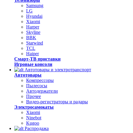
Телевизоры
Samsung
LG
Hyundai
Xiaomi
Harper
Skyline
BBK
Starwind
TCL
Haiper
Смарт-ТВ приставки
Игровые консоли
Автотовары и электротранспорт
Автотовары
Компрессоры
Пылесосы
Автодержатели
Прочее
Видео-регистраторы и радары
Электросамокаты
Xiaomi
Ninebot
Kugoo
Распродажа