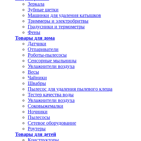
Зеркала
Зубные щетки
Машинки для удаления катышков
Триммеры и электробритвы
Градусники и термометры
Фены
Товары для дома
Датчики
Отпариватели
Роботы-пылесосы
Сенсорные мыльницы
Увлажнители воздуха
Весы
Чайники
Швабры
Пылесос для удаления пылевого клеща
Тестер качества воды
Увлажнители воздуха
Соковыжемалки
Ночники
Пылесосы
Сетевое оборудование
Роутеры
Товары для детей
Конструкторы