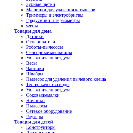
Зубные щетки
Машинки для удаления катышков
Триммеры и электробритвы
Градусники и термометры
Фены
Товары для дома
Датчики
Отпариватели
Роботы-пылесосы
Сенсорные мыльницы
Увлажнители воздуха
Весы
Чайники
Швабры
Пылесос для удаления пылевого клеща
Тестер качества воды
Увлажнители воздуха
Соковыжемалки
Ночники
Пылесосы
Сетевое оборудование
Роутеры
Товары для детей
Конструкторы
Для рисования