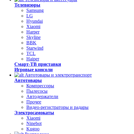
Телевизоры
Samsung
LG
Hyundai
Xiaomi
Harper
Skyline
BBK
Starwind
TCL
Haiper
Смарт-ТВ приставки
Игровые консоли
Автотовары и электротранспорт
Автотовары
Компрессоры
Пылесосы
Автодержатели
Прочее
Видео-регистраторы и радары
Электросамокаты
Xiaomi
Ninebot
Kugoo