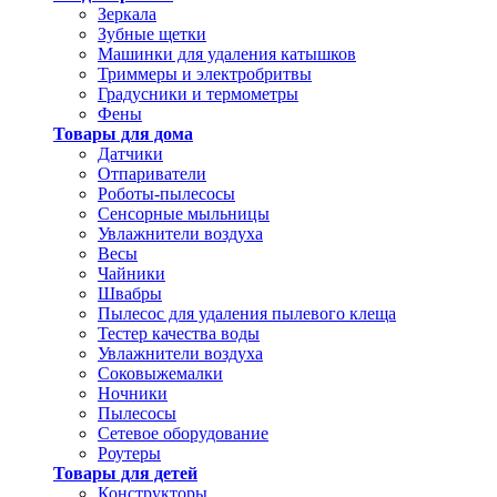
Зеркала
Зубные щетки
Машинки для удаления катышков
Триммеры и электробритвы
Градусники и термометры
Фены
Товары для дома
Датчики
Отпариватели
Роботы-пылесосы
Сенсорные мыльницы
Увлажнители воздуха
Весы
Чайники
Швабры
Пылесос для удаления пылевого клеща
Тестер качества воды
Увлажнители воздуха
Соковыжемалки
Ночники
Пылесосы
Сетевое оборудование
Роутеры
Товары для детей
Конструкторы