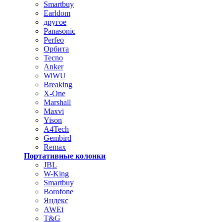
Smartbuy
Earldom
другое
Panasonic
Perfeo
Орбита
Tecno
Anker
WiWU
Breaking
X-One
Marshall
Maxvi
Yison
A4Tech
Gembird
Remax
Портативные колонки
JBL
W-King
Smartbuy
Borofone
Яндекс
AWEi
T&G