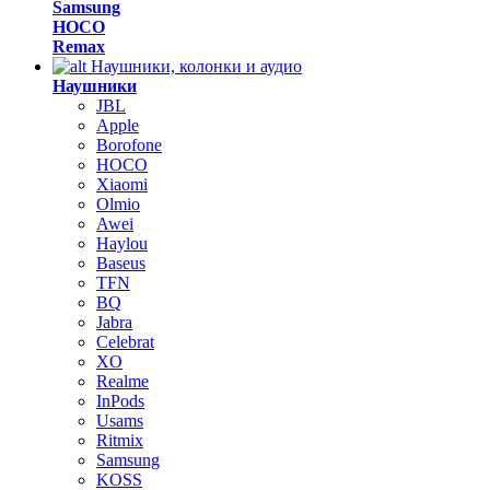
Samsung
HOCO
Remax
Наушники, колонки и аудио
Наушники
JBL
Apple
Borofone
HOCO
Xiaomi
Olmio
Awei
Haylou
Baseus
TFN
BQ
Jabra
Celebrat
XO
Realme
InPods
Usams
Ritmix
Samsung
KOSS