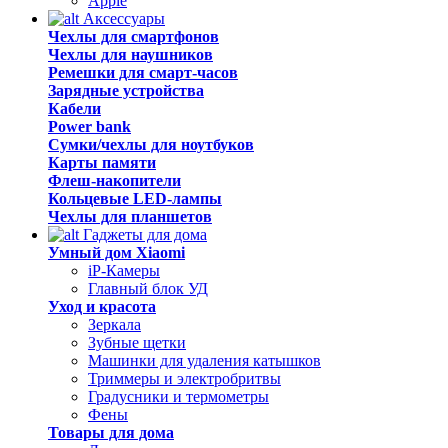
Apple
Аксессуары
Чехлы для смартфонов
Чехлы для наушников
Ремешки для смарт-часов
Зарядные устройства
Кабели
Power bank
Сумки/чехлы для ноутбуков
Карты памяти
Флеш-накопители
Кольцевые LED-лампы
Чехлы для планшетов
Гаджеты для дома
Умный дом Xiaomi
iP-Камеры
Главный блок УД
Уход и красота
Зеркала
Зубные щетки
Машинки для удаления катышков
Триммеры и электробритвы
Градусники и термометры
Фены
Товары для дома