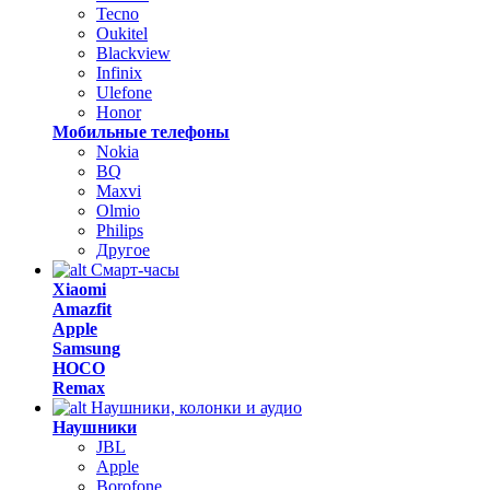
Tecno
Oukitel
Blackview
Infinix
Ulefone
Honor
Мобильные телефоны
Nokia
BQ
Maxvi
Olmio
Philips
Другое
Смарт-часы
Xiaomi
Amazfit
Apple
Samsung
HOCO
Remax
Наушники, колонки и аудио
Наушники
JBL
Apple
Borofone