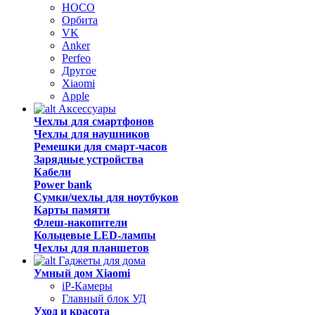
HOCO
Орбита
VK
Anker
Perfeo
Другое
Xiaomi
Apple
Аксессуары
Чехлы для смартфонов
Чехлы для наушников
Ремешки для смарт-часов
Зарядные устройства
Кабели
Power bank
Сумки/чехлы для ноутбуков
Карты памяти
Флеш-накопители
Кольцевые LED-лампы
Чехлы для планшетов
Гаджеты для дома
Умный дом Xiaomi
iP-Камеры
Главный блок УД
Уход и красота