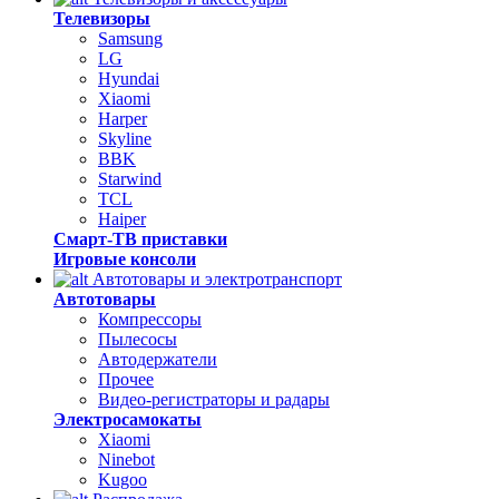
Телевизоры
Samsung
LG
Hyundai
Xiaomi
Harper
Skyline
BBK
Starwind
TCL
Haiper
Смарт-ТВ приставки
Игровые консоли
Автотовары и электротранспорт
Автотовары
Компрессоры
Пылесосы
Автодержатели
Прочее
Видео-регистраторы и радары
Электросамокаты
Xiaomi
Ninebot
Kugoo