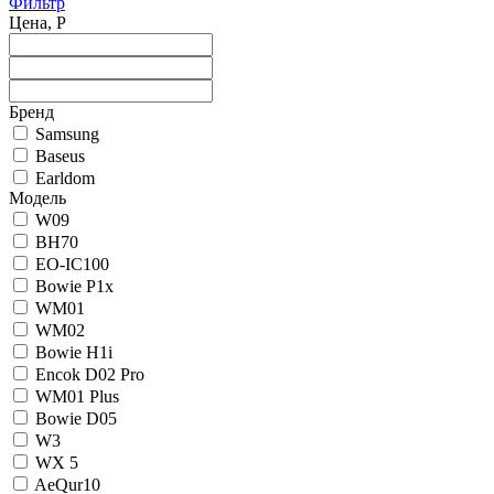
Фильтр
Цена, Р
Бренд
Samsung
Baseus
Earldom
Модель
W09
BH70
EO-IC100
Bowie P1x
WM01
WM02
Bowie H1i
Encok D02 Pro
WM01 Plus
Bowie D05
W3
WX 5
AeQur10