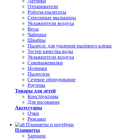
Датчики
Отпариватели
Роботы-пылесосы
Сенсорные мыльницы
Увлажнители воздуха
Весы
Чайники
Швабры
Пылесос для удаления пылевого клеща
Тестер качества воды
Увлажнители воздуха
Соковыжемалки
Ночники
Пылесосы
Сетевое оборудование
Роутеры
Товары для детей
Конструкторы
Для рисования
Аксессуары
Очки
Рюкзаки
Планшеты и ноутбуки
Планшеты
Samsung