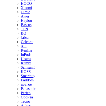
HOCO
Xiaomi
Olmio
Awei
Haylou
Baseus
TFN
BQ
Jabra
Celebrat
XO
Realme
InPods
Usams
Ritmix
Samsung
KOSS
Smartbuy
Earldom
другое
Panasonic
Perfeo
Орбита
Tecno
Anker