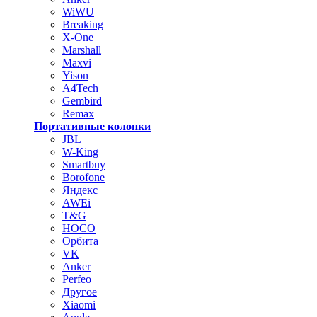
WiWU
Breaking
X-One
Marshall
Maxvi
Yison
A4Tech
Gembird
Remax
Портативные колонки
JBL
W-King
Smartbuy
Borofone
Яндекс
AWEi
T&G
HOCO
Орбита
VK
Anker
Perfeo
Другое
Xiaomi