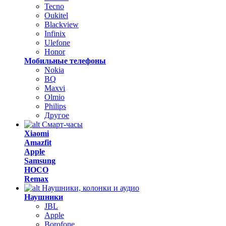
Tecno
Oukitel
Blackview
Infinix
Ulefone
Honor
Мобильные телефоны
Nokia
BQ
Maxvi
Olmio
Philips
Другое
Смарт-часы
Xiaomi
Amazfit
Apple
Samsung
HOCO
Remax
Наушники, колонки и аудио
Наушники
JBL
Apple
Borofone