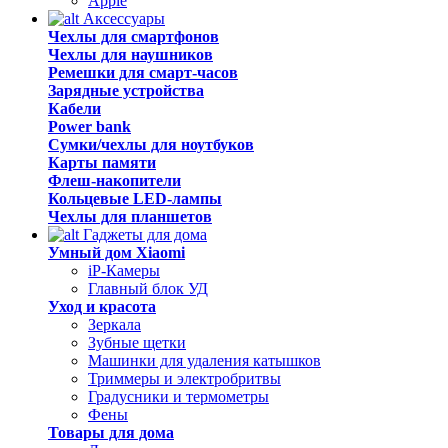
Apple
Аксессуары
Чехлы для смартфонов
Чехлы для наушников
Ремешки для смарт-часов
Зарядные устройства
Кабели
Power bank
Сумки/чехлы для ноутбуков
Карты памяти
Флеш-накопители
Кольцевые LED-лампы
Чехлы для планшетов
Гаджеты для дома
Умный дом Xiaomi
iP-Камеры
Главный блок УД
Уход и красота
Зеркала
Зубные щетки
Машинки для удаления катышков
Триммеры и электробритвы
Градусники и термометры
Фены
Товары для дома