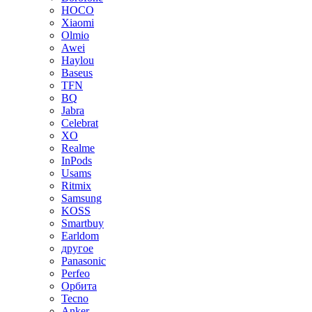
HOCO
Xiaomi
Olmio
Awei
Haylou
Baseus
TFN
BQ
Jabra
Celebrat
XO
Realme
InPods
Usams
Ritmix
Samsung
KOSS
Smartbuy
Earldom
другое
Panasonic
Perfeo
Орбита
Tecno
Anker