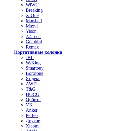
WiWU
Breaking
X-One
Marshall
Maxvi
Yison
A4Tech
Gembird
Remax
Портативные колонки
JBL
W-King
Smartbuy
Borofone
Яндекс
AWEi
T&G
HOCO
Орбита
VK
Anker
Perfeo
Другое
Xiaomi