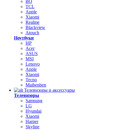
BQ
TCL
Apple
Xiaomi
Realme
Blackview
Atouch
Ноутбуки
HP
Acer
ASUS
MSI
Lenovo
Apple
Xiaomi
Tecno
Maibenben
Телевизоры и аксессуары
Телевизоры
Samsung
LG
Hyundai
Xiaomi
Harper
Skyline