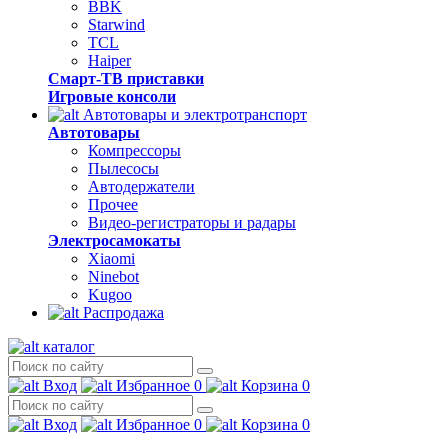
BBK
Starwind
TCL
Haiper
Смарт-ТВ приставки
Игровые консоли
Автотовары и электротранспорт
Автотовары
Компрессоры
Пылесосы
Автодержатели
Прочее
Видео-регистраторы и радары
Электросамокаты
Xiaomi
Ninebot
Kugoo
Распродажа
каталог
Вход
Избранное
0
Корзина
0
Вход
Избранное
0
Корзина
0