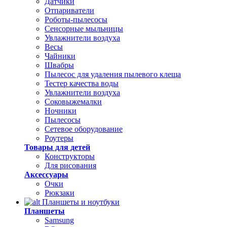
Датчики
Отпариватели
Роботы-пылесосы
Сенсорные мыльницы
Увлажнители воздуха
Весы
Чайники
Швабры
Пылесос для удаления пылевого клеща
Тестер качества воды
Увлажнители воздуха
Соковыжемалки
Ночники
Пылесосы
Сетевое оборудование
Роутеры
Товары для детей
Конструкторы
Для рисования
Аксессуары
Очки
Рюкзаки
Планшеты и ноутбуки
Планшеты
Samsung