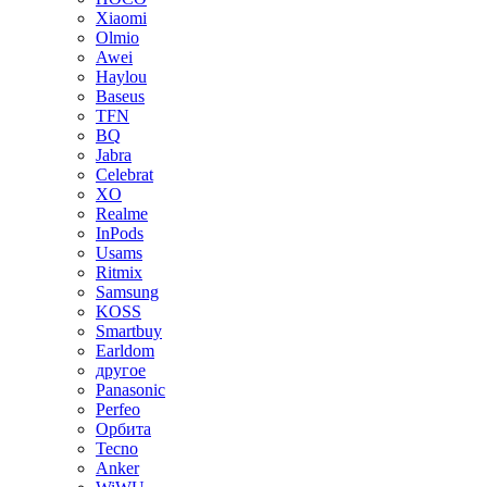
Xiaomi
Olmio
Awei
Haylou
Baseus
TFN
BQ
Jabra
Celebrat
XO
Realme
InPods
Usams
Ritmix
Samsung
KOSS
Smartbuy
Earldom
другое
Panasonic
Perfeo
Орбита
Tecno
Anker