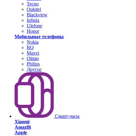
Tecno
Oukitel
Blackview
Infinix
Ulefone
Honor
Мобильные телефоны
Nokia
BQ
Maxvi
Olmio
Philips
Другое
Смарт-часы
Xiaomi
Amazfit
Apple