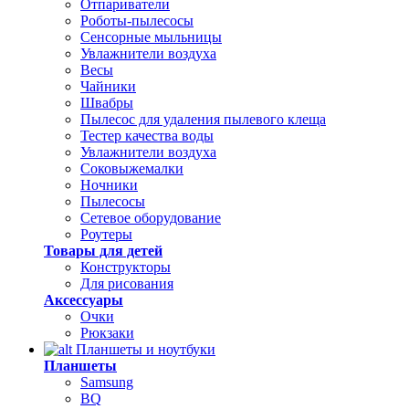
Отпариватели
Роботы-пылесосы
Сенсорные мыльницы
Увлажнители воздуха
Весы
Чайники
Швабры
Пылесос для удаления пылевого клеща
Тестер качества воды
Увлажнители воздуха
Соковыжемалки
Ночники
Пылесосы
Сетевое оборудование
Роутеры
Товары для детей
Конструкторы
Для рисования
Аксессуары
Очки
Рюкзаки
Планшеты и ноутбуки
Планшеты
Samsung
BQ