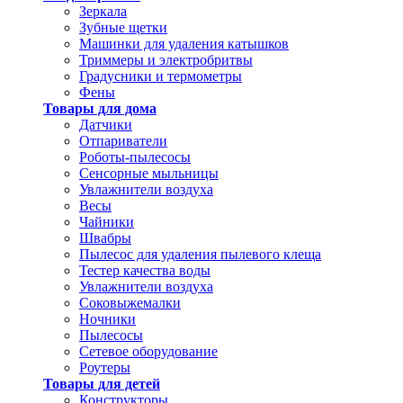
Зеркала
Зубные щетки
Машинки для удаления катышков
Триммеры и электробритвы
Градусники и термометры
Фены
Товары для дома
Датчики
Отпариватели
Роботы-пылесосы
Сенсорные мыльницы
Увлажнители воздуха
Весы
Чайники
Швабры
Пылесос для удаления пылевого клеща
Тестер качества воды
Увлажнители воздуха
Соковыжемалки
Ночники
Пылесосы
Сетевое оборудование
Роутеры
Товары для детей
Конструкторы