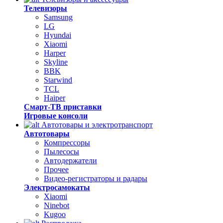
Телевизоры
Samsung
LG
Hyundai
Xiaomi
Harper
Skyline
BBK
Starwind
TCL
Haiper
Смарт-ТВ приставки
Игровые консоли
Автотовары и электротранспорт
Автотовары
Компрессоры
Пылесосы
Автодержатели
Прочее
Видео-регистраторы и радары
Электросамокаты
Xiaomi
Ninebot
Kugoo