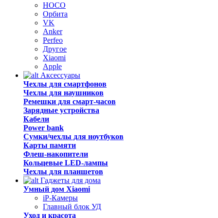
HOCO
Орбита
VK
Anker
Perfeo
Другое
Xiaomi
Apple
Аксессуары
Чехлы для смартфонов
Чехлы для наушников
Ремешки для смарт-часов
Зарядные устройства
Кабели
Power bank
Сумки/чехлы для ноутбуков
Карты памяти
Флеш-накопители
Кольцевые LED-лампы
Чехлы для планшетов
Гаджеты для дома
Умный дом Xiaomi
iP-Камеры
Главный блок УД
Уход и красота