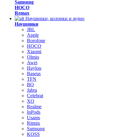
Samsung
HOCO
Remax
Наушники, колонки и аудио
Наушники
JBL
Apple
Borofone
HOCO
Xiaomi
Olmio
Awei
Haylou
Baseus
TFN
BQ
Jabra
Celebrat
XO
Realme
InPods
Usams
Ritmix
Samsung
KOSS