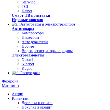
Starwind
TCL
Haiper
Смарт-ТВ приставки
Игровые консоли
Автотовары и электротранспорт
Автотовары
Компрессоры
Пылесосы
Автодержатели
Прочее
Видео-регистраторы и радары
Электросамокаты
Xiaomi
Ninebot
Kugoo
Распродажа
Феодосия
Магазины
Акции
Клиентам
Доставка и оплата
Покупка в кредит