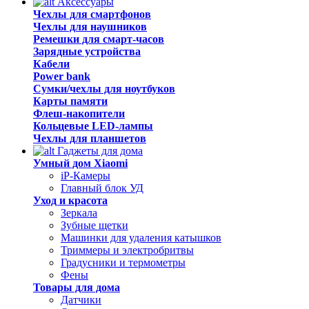
Аксессуары
Чехлы для смартфонов
Чехлы для наушников
Ремешки для смарт-часов
Зарядные устройства
Кабели
Power bank
Сумки/чехлы для ноутбуков
Карты памяти
Флеш-накопители
Кольцевые LED-лампы
Чехлы для планшетов
Гаджеты для дома
Умный дом Xiaomi
iP-Камеры
Главный блок УД
Уход и красота
Зеркала
Зубные щетки
Машинки для удаления катышков
Триммеры и электробритвы
Градусники и термометры
Фены
Товары для дома
Датчики