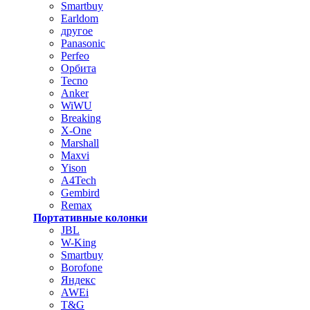
Smartbuy
Earldom
другое
Panasonic
Perfeo
Орбита
Tecno
Anker
WiWU
Breaking
X-One
Marshall
Maxvi
Yison
A4Tech
Gembird
Remax
Портативные колонки
JBL
W-King
Smartbuy
Borofone
Яндекс
AWEi
T&G