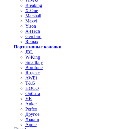
WiWU
Breaking
X-One
Marshall
Maxvi
Yison
A4Tech
Gembird
Remax
Портативные колонки
JBL
W-King
Smartbuy
Borofone
Яндекс
AWEi
T&G
HOCO
Орбита
VK
Anker
Perfeo
Другое
Xiaomi
Apple