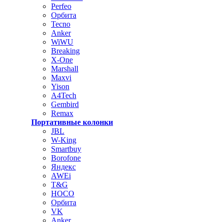
Perfeo
Орбита
Tecno
Anker
WiWU
Breaking
X-One
Marshall
Maxvi
Yison
A4Tech
Gembird
Remax
Портативные колонки
JBL
W-King
Smartbuy
Borofone
Яндекс
AWEi
T&G
HOCO
Орбита
VK
Anker