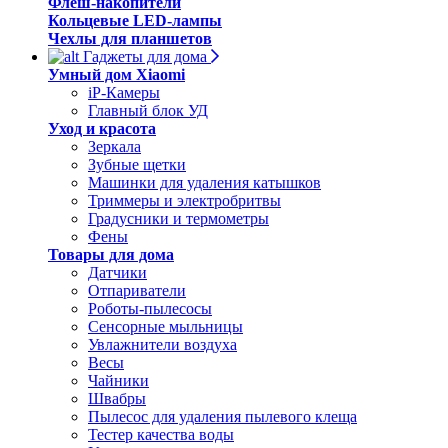
Флеш-накопители
Кольцевые LED-лампы
Чехлы для планшетов
Гаджеты для дома
Умный дом Xiaomi
iP-Камеры
Главный блок УД
Уход и красота
Зеркала
Зубные щетки
Машинки для удаления катышков
Триммеры и электробритвы
Градусники и термометры
Фены
Товары для дома
Датчики
Отпариватели
Роботы-пылесосы
Сенсорные мыльницы
Увлажнители воздуха
Весы
Чайники
Швабры
Пылесос для удаления пылевого клеща
Тестер качества воды