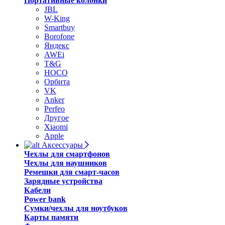
Портативные колонки
JBL
W-King
Smartbuy
Borofone
Яндекс
AWEi
T&G
HOCO
Орбита
VK
Anker
Perfeo
Другое
Xiaomi
Apple
Аксессуары
Чехлы для смартфонов
Чехлы для наушников
Ремешки для смарт-часов
Зарядные устройства
Кабели
Power bank
Сумки/чехлы для ноутбуков
Карты памяти