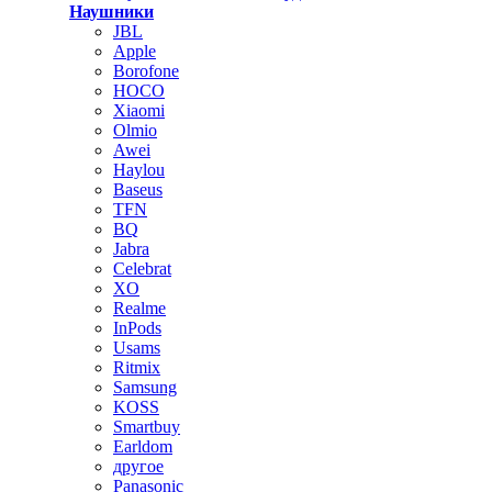
Наушники
JBL
Apple
Borofone
HOCO
Xiaomi
Olmio
Awei
Haylou
Baseus
TFN
BQ
Jabra
Celebrat
XO
Realme
InPods
Usams
Ritmix
Samsung
KOSS
Smartbuy
Earldom
другое
Panasonic