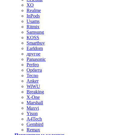
XO
Realme
InPods
Usams
Ritmix
Samsung
KOSS
Smartbuy
Earldom
другое
Panasonic
Perfeo
Орбита
Tecno
Anker
WiWU
Breaking
X-One
Marshall
Maxvi
Yison
A4Tech
Gembird
Remax