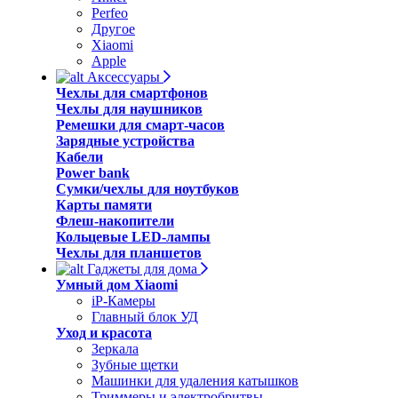
Perfeo
Другое
Xiaomi
Apple
Аксессуары
Чехлы для смартфонов
Чехлы для наушников
Ремешки для смарт-часов
Зарядные устройства
Кабели
Power bank
Сумки/чехлы для ноутбуков
Карты памяти
Флеш-накопители
Кольцевые LED-лампы
Чехлы для планшетов
Гаджеты для дома
Умный дом Xiaomi
iP-Камеры
Главный блок УД
Уход и красота
Зеркала
Зубные щетки
Машинки для удаления катышков
Триммеры и электробритвы