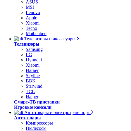
ASUS
MSI
Lenovo
Apple
Xiaomi
Tecno
Maibenben
Телевизоры и аксессуары
Телевизоры
Samsung
LG
Hyundai
Xiaomi
Harper
Skyline
BBK
Starwind
TCL
Haiper
Смарт-ТВ приставки
Игровые консоли
Автотовары и электротранспорт
Автотовары
Компрессоры
Пылесосы