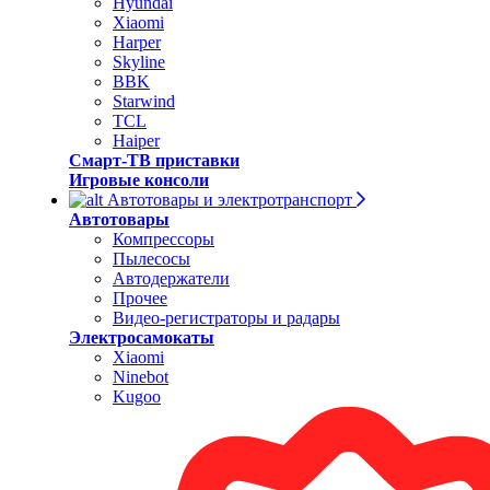
Hyundai
Xiaomi
Harper
Skyline
BBK
Starwind
TCL
Haiper
Смарт-ТВ приставки
Игровые консоли
Автотовары и электротранспорт
Автотовары
Компрессоры
Пылесосы
Автодержатели
Прочее
Видео-регистраторы и радары
Электросамокаты
Xiaomi
Ninebot
Kugoo