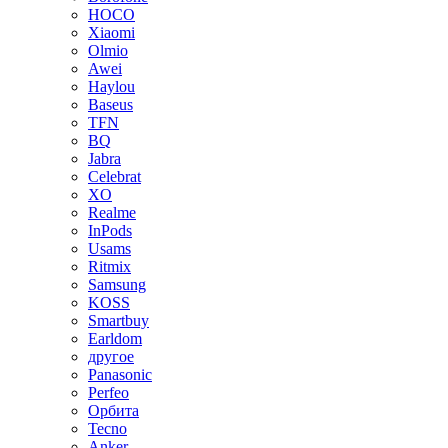
HOCO
Xiaomi
Olmio
Awei
Haylou
Baseus
TFN
BQ
Jabra
Celebrat
XO
Realme
InPods
Usams
Ritmix
Samsung
KOSS
Smartbuy
Earldom
другое
Panasonic
Perfeo
Орбита
Tecno
Anker