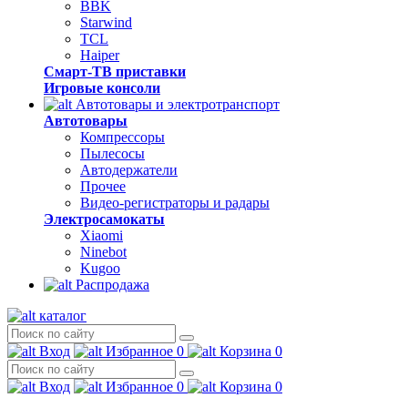
BBK
Starwind
TCL
Haiper
Смарт-ТВ приставки
Игровые консоли
Автотовары и электротранспорт
Автотовары
Компрессоры
Пылесосы
Автодержатели
Прочее
Видео-регистраторы и радары
Электросамокаты
Xiaomi
Ninebot
Kugoo
Распродажа
каталог
Вход
Избранное
0
Корзина
0
Вход
Избранное
0
Корзина
0