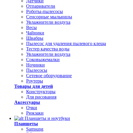
Датчики
Отпариватели
Роботы-пылесосы
Сенсорные мыльницы
Увлажнители воздуха
Весы
Чайники
Швабры
Пылесос для удаления пылевого клеща
Тестер качества воды
Увлажнители воздуха
Соковыжемалки
Ночники
Пылесосы
Сетевое оборудование
Роутеры
Товары для детей
Конструкторы
Для рисования
Аксессуары
Очки
Рюкзаки
Планшеты и ноутбуки
Планшеты
Samsung