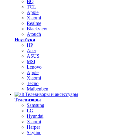
BQ
TCL
Apple
Xiaomi
Realme
Blackview
Atouch
Ноутбуки
HP
Acer
ASUS
MSI
Lenovo
Apple
Xiaomi
Tecno
Maibenben
Телевизоры и аксессуары
Телевизоры
Samsung
LG
Hyundai
Xiaomi
Harper
Skyline