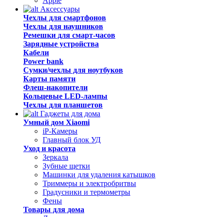
Apple
Аксессуары
Чехлы для смартфонов
Чехлы для наушников
Ремешки для смарт-часов
Зарядные устройства
Кабели
Power bank
Сумки/чехлы для ноутбуков
Карты памяти
Флеш-накопители
Кольцевые LED-лампы
Чехлы для планшетов
Гаджеты для дома
Умный дом Xiaomi
iP-Камеры
Главный блок УД
Уход и красота
Зеркала
Зубные щетки
Машинки для удаления катышков
Триммеры и электробритвы
Градусники и термометры
Фены
Товары для дома