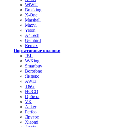
WiWU
Breaking
X-One
Marshall
Maxvi
Yison
A4Tech
Gembird
Remax
Портативные колонки
JBL
W-King
Smartbuy
Borofone
Яндекс
AWEi
T&G
HOCO
Орбита
VK
Anker
Perfeo
Другое
Xiaomi