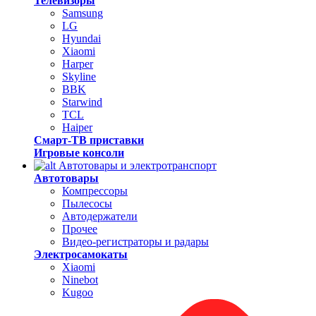
Телевизоры
Samsung
LG
Hyundai
Xiaomi
Harper
Skyline
BBK
Starwind
TCL
Haiper
Смарт-ТВ приставки
Игровые консоли
Автотовары и электротранспорт
Автотовары
Компрессоры
Пылесосы
Автодержатели
Прочее
Видео-регистраторы и радары
Электросамокаты
Xiaomi
Ninebot
Kugoo