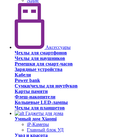
Apple
Аксессуары
Чехлы для смартфонов
Чехлы для наушников
Ремешки для смарт-часов
Зарядные устройства
Кабели
Power bank
Сумки/чехлы для ноутбуков
Карты памяти
Флеш-накопители
Кольцевые LED-лампы
Чехлы для планшетов
Гаджеты для дома
Умный дом Xiaomi
iP-Камеры
Главный блок УД
Уход и красота