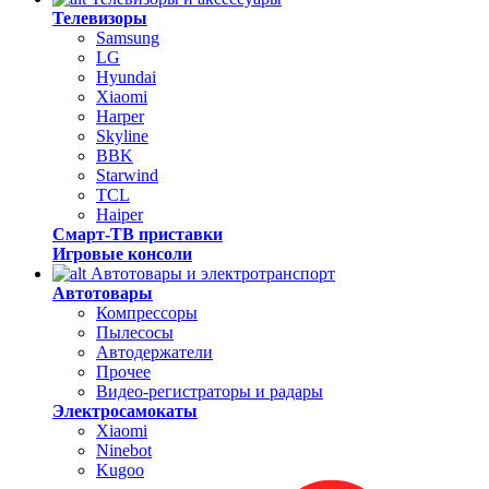
Телевизоры
Samsung
LG
Hyundai
Xiaomi
Harper
Skyline
BBK
Starwind
TCL
Haiper
Смарт-ТВ приставки
Игровые консоли
Автотовары и электротранспорт
Автотовары
Компрессоры
Пылесосы
Автодержатели
Прочее
Видео-регистраторы и радары
Электросамокаты
Xiaomi
Ninebot
Kugoo