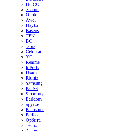
HOCO
Xiaomi
Olmio
Awei
Haylou
Baseus
TFN
BQ
Jabra
Celebrat
XO
Realme
InPods
Usams
Ritmix
Samsung
KOSS
Smartbuy
Earldom
другое
Panasonic
Perfeo
Орбита
Tecno
Anker