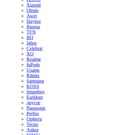
Xiaomi
Olmio
Awei
Haylou
Baseus
TFN
BQ
Jabra
Celebrat
XO
Realme
InPods
Usams
Ritmix
Samsung
KOSS
Smartbuy
Earldom
другое
Panasonic
Perfeo
Орбита
Tecno
Anker