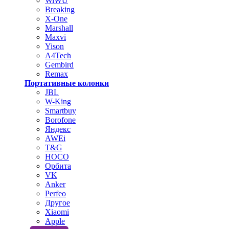
WiWU
Breaking
X-One
Marshall
Maxvi
Yison
A4Tech
Gembird
Remax
Портативные колонки
JBL
W-King
Smartbuy
Borofone
Яндекс
AWEi
T&G
HOCO
Орбита
VK
Anker
Perfeo
Другое
Xiaomi
Apple