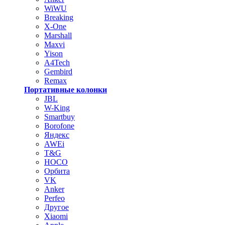
WiWU
Breaking
X-One
Marshall
Maxvi
Yison
A4Tech
Gembird
Remax
Портативные колонки
JBL
W-King
Smartbuy
Borofone
Яндекс
AWEi
T&G
HOCO
Орбита
VK
Anker
Perfeo
Другое
Xiaomi