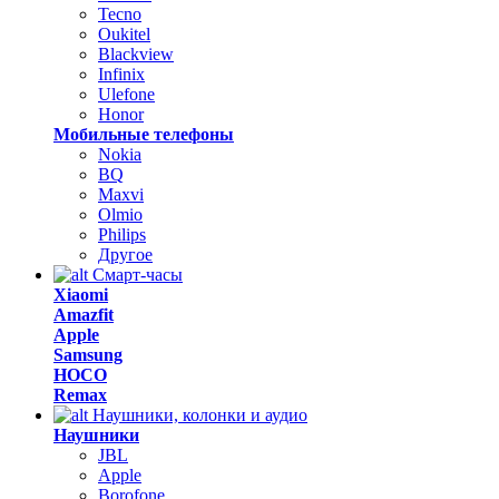
Tecno
Oukitel
Blackview
Infinix
Ulefone
Honor
Мобильные телефоны
Nokia
BQ
Maxvi
Olmio
Philips
Другое
Смарт-часы
Xiaomi
Amazfit
Apple
Samsung
HOCO
Remax
Наушники, колонки и аудио
Наушники
JBL
Apple
Borofone