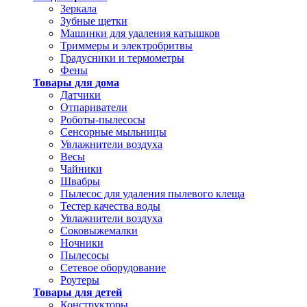
Зеркала
Зубные щетки
Машинки для удаления катышков
Триммеры и электробритвы
Градусники и термометры
Фены
Товары для дома
Датчики
Отпариватели
Роботы-пылесосы
Сенсорные мыльницы
Увлажнители воздуха
Весы
Чайники
Швабры
Пылесос для удаления пылевого клеща
Тестер качества воды
Увлажнители воздуха
Соковыжемалки
Ночники
Пылесосы
Сетевое оборудование
Роутеры
Товары для детей
Конструкторы