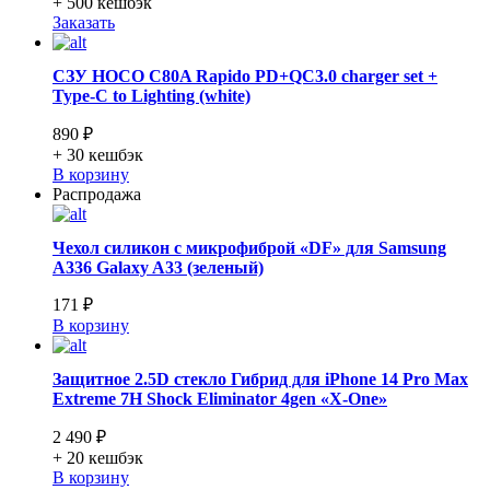
+ 500
кешбэк
Заказать
СЗУ HOCO C80A Rapido PD+QC3.0 charger set +
Type-C to Lighting (white)
890 ₽
+ 30
кешбэк
В корзину
Распродажа
Чехол силикон с микрофиброй «DF» для Samsung
A336 Galaxy A33 (зеленый)
171 ₽
В корзину
Защитное 2.5D стекло Гибрид для iPhone 14 Pro Max
Extreme 7H Shock Eliminator 4gen «X-One»
2 490 ₽
+ 20
кешбэк
В корзину