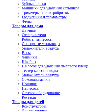
Зубные щетки
Машинки для удаления катышков
Триммеры и электробритвы
Градусники и термометры
Фены
Товары для дома
Датчики
Отпариватели
Роботы-пылесосы
Сенсорные мыльницы
Увлажнители воздуха
Весы
Чайники
Швабры
Пылесос для удаления пылевого клеща
Тестер качества воды
Увлажнители воздуха
Соковыжемалки
Ночники
Пылесосы
Сетевое оборудование
Роутеры
Товары для детей
Конструкторы
Для рисования