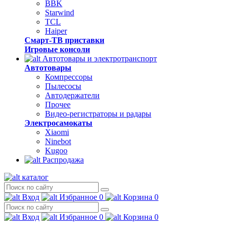
BBK
Starwind
TCL
Haiper
Смарт-ТВ приставки
Игровые консоли
Автотовары и электротранспорт
Автотовары
Компрессоры
Пылесосы
Автодержатели
Прочее
Видео-регистраторы и радары
Электросамокаты
Xiaomi
Ninebot
Kugoo
Распродажа
каталог
Вход
Избранное
0
Корзина
0
Вход
Избранное
0
Корзина
0