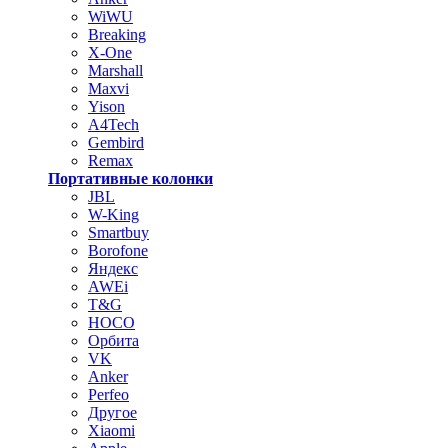
WiWU
Breaking
X-One
Marshall
Maxvi
Yison
A4Tech
Gembird
Remax
Портативные колонки
JBL
W-King
Smartbuy
Borofone
Яндекс
AWEi
T&G
HOCO
Орбита
VK
Anker
Perfeo
Другое
Xiaomi