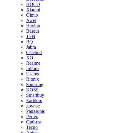
HOCO
Xiaomi
Olmio
Awei
Haylou
Baseus
TFN
BQ
Jabra
Celebrat
XO
Realme
InPods
Usams
Ritmix
Samsung
KOSS
Smartbuy
Earldom
другое
Panasonic
Perfeo
Орбита
Tecno
Anker