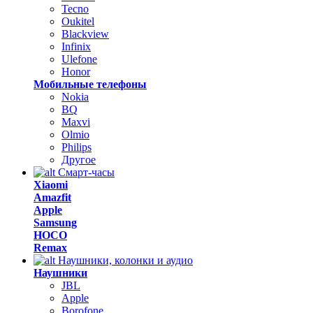
Tecno
Oukitel
Blackview
Infinix
Ulefone
Honor
Мобильные телефоны
Nokia
BQ
Maxvi
Olmio
Philips
Другое
Смарт-часы
Xiaomi
Amazfit
Apple
Samsung
HOCO
Remax
Наушники, колонки и аудио
Наушники
JBL
Apple
Borofone