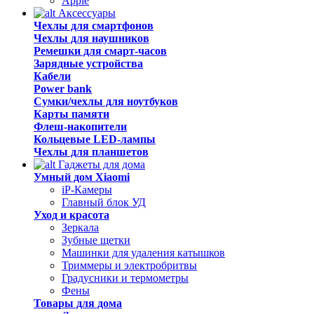
Apple
Аксессуары
Чехлы для смартфонов
Чехлы для наушников
Ремешки для смарт-часов
Зарядные устройства
Кабели
Power bank
Сумки/чехлы для ноутбуков
Карты памяти
Флеш-накопители
Кольцевые LED-лампы
Чехлы для планшетов
Гаджеты для дома
Умный дом Xiaomi
iP-Камеры
Главный блок УД
Уход и красота
Зеркала
Зубные щетки
Машинки для удаления катышков
Триммеры и электробритвы
Градусники и термометры
Фены
Товары для дома