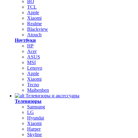
BQ
TCL
Apple
Xiaomi
Realme
Blackview
Atouch
Ноутбуки
HP
Acer
ASUS
MSI
Lenovo
Apple
Xiaomi
Tecno
Maibenben
Телевизоры и аксессуары
Телевизоры
Samsung
LG
Hyundai
Xiaomi
Harper
Skyline