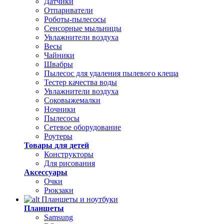
Датчики
Отпариватели
Роботы-пылесосы
Сенсорные мыльницы
Увлажнители воздуха
Весы
Чайники
Швабры
Пылесос для удаления пылевого клеща
Тестер качества воды
Увлажнители воздуха
Соковыжемалки
Ночники
Пылесосы
Сетевое оборудование
Роутеры
Товары для детей
Конструкторы
Для рисования
Аксессуары
Очки
Рюкзаки
Планшеты и ноутбуки
Планшеты
Samsung