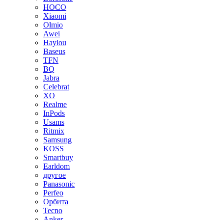
HOCO
Xiaomi
Olmio
Awei
Haylou
Baseus
TFN
BQ
Jabra
Celebrat
XO
Realme
InPods
Usams
Ritmix
Samsung
KOSS
Smartbuy
Earldom
другое
Panasonic
Perfeo
Орбита
Tecno
Anker