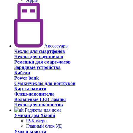
Apple
Аксессуары
Чехлы для смартфонов
Чехлы для наушников
Ремешки для смарт-часов
Зарядные устройства
Кабели
Power bank
Сумки/чехлы для ноутбуков
Карты памяти
Флеш-накопители
Кольцевые LED-лампы
Чехлы для планшетов
Гаджеты для дома
Умный дом Xiaomi
iP-Камеры
Главный блок УД
Уход и красота