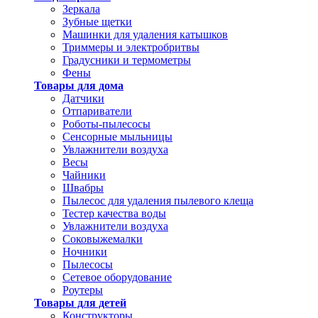
Зеркала
Зубные щетки
Машинки для удаления катышков
Триммеры и электробритвы
Градусники и термометры
Фены
Товары для дома
Датчики
Отпариватели
Роботы-пылесосы
Сенсорные мыльницы
Увлажнители воздуха
Весы
Чайники
Швабры
Пылесос для удаления пылевого клеща
Тестер качества воды
Увлажнители воздуха
Соковыжемалки
Ночники
Пылесосы
Сетевое оборудование
Роутеры
Товары для детей
Конструкторы