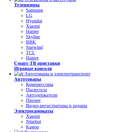
Телевизоры
Samsung
LG
Hyundai
Xiaomi
Harper
Skyline
BBK
Starwind
TCL
Haiper
Смарт-ТВ приставки
Игровые консоли
Автотовары и электротранспорт
Автотовары
Компрессоры
Пылесосы
Автодержатели
Прочее
Видео-регистраторы и радары
Электросамокаты
Xiaomi
Ninebot
Kugoo