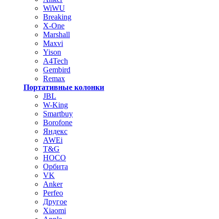
WiWU
Breaking
X-One
Marshall
Maxvi
Yison
A4Tech
Gembird
Remax
Портативные колонки
JBL
W-King
Smartbuy
Borofone
Яндекс
AWEi
T&G
HOCO
Орбита
VK
Anker
Perfeo
Другое
Xiaomi