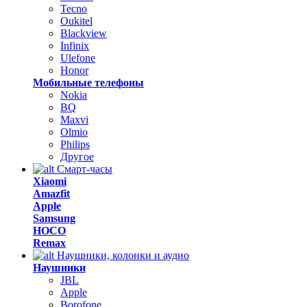
Tecno
Oukitel
Blackview
Infinix
Ulefone
Honor
Мобильные телефоны
Nokia
BQ
Maxvi
Olmio
Philips
Другое
Смарт-часы
Xiaomi
Amazfit
Apple
Samsung
HOCO
Remax
Наушники, колонки и аудио
Наушники
JBL
Apple
Borofone