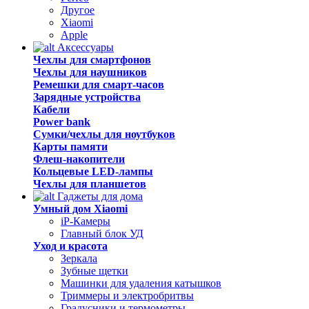
Другое
Xiaomi
Apple
Аксессуары
Чехлы для смартфонов
Чехлы для наушников
Ремешки для смарт-часов
Зарядные устройства
Кабели
Power bank
Сумки/чехлы для ноутбуков
Карты памяти
Флеш-накопители
Кольцевые LED-лампы
Чехлы для планшетов
Гаджеты для дома
Умный дом Xiaomi
iP-Камеры
Главный блок УД
Уход и красота
Зеркала
Зубные щетки
Машинки для удаления катышков
Триммеры и электробритвы
Градусники и термометры