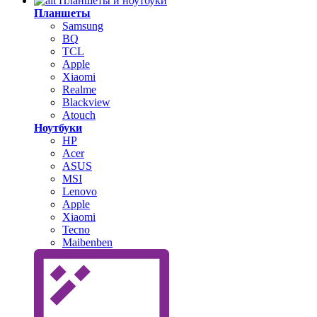
Планшеты и ноутбуки
Планшеты
Samsung
BQ
TCL
Apple
Xiaomi
Realme
Blackview
Atouch
Ноутбуки
HP
Acer
ASUS
MSI
Lenovo
Apple
Xiaomi
Tecno
Maibenben