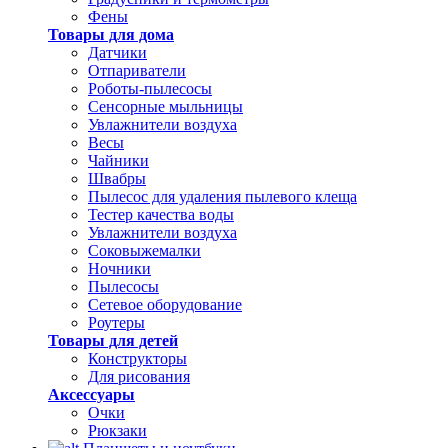
Фены
Товары для дома
Датчики
Отпариватели
Роботы-пылесосы
Сенсорные мыльницы
Увлажнители воздуха
Весы
Чайники
Швабры
Пылесос для удаления пылевого клеща
Тестер качества воды
Увлажнители воздуха
Соковыжемалки
Ночники
Пылесосы
Сетевое оборудование
Роутеры
Товары для детей
Конструкторы
Для рисования
Аксессуары
Очки
Рюкзаки