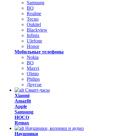
Samsung
BQ
Realme
Tecno
Oukitel
Blackview
Infinix
Ulefone
Honor
Мобильные телефоны
Nokia
BQ
Maxvi
Olmio
Philips
Другое
Смарт-часы
Xiaomi
Amazfit
Apple
Samsung
HOCO
Remax
Наушники, колонки и аудио
Наушники