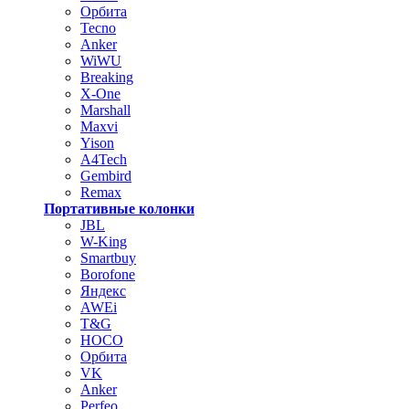
Орбита
Tecno
Anker
WiWU
Breaking
X-One
Marshall
Maxvi
Yison
A4Tech
Gembird
Remax
Портативные колонки
JBL
W-King
Smartbuy
Borofone
Яндекс
AWEi
T&G
HOCO
Орбита
VK
Anker
Perfeo