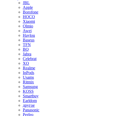
JBL
Apple
Borofone
HOCO
Xiaomi
Olmio
Awei
Haylou
Baseus
TFN
BQ
Jabra
Celebrat
XO
Realme
InPods
Usams
Ritmix
Samsung
KOSS
Smartbuy
Earldom
другое
Panasonic
Perfeo