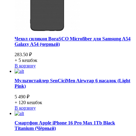
Чехол силикон BoraSCO Microfiber для Samsung A54
Galaxy A54 (черный)
283.50 ₽
+ 5
кешбэк
В корзину
Мультистайлер SenCiciMen Airwrap 6 насадок (Light
Pink)
5 490 ₽
+ 120
кешбэк
В корзину
Смартфон Apple iPhone 16 Pro Max 1Tb Black
Titanium (Чёрный)