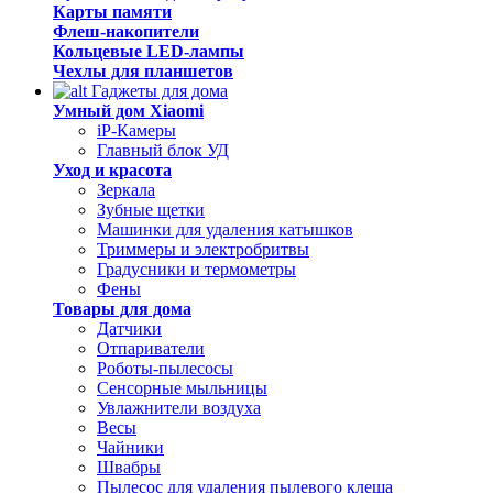
Карты памяти
Флеш-накопители
Кольцевые LED-лампы
Чехлы для планшетов
Гаджеты для дома
Умный дом Xiaomi
iP-Камеры
Главный блок УД
Уход и красота
Зеркала
Зубные щетки
Машинки для удаления катышков
Триммеры и электробритвы
Градусники и термометры
Фены
Товары для дома
Датчики
Отпариватели
Роботы-пылесосы
Сенсорные мыльницы
Увлажнители воздуха
Весы
Чайники
Швабры
Пылесос для удаления пылевого клеща