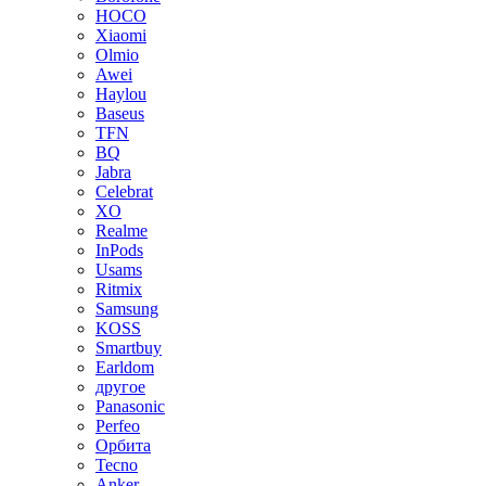
HOCO
Xiaomi
Olmio
Awei
Haylou
Baseus
TFN
BQ
Jabra
Celebrat
XO
Realme
InPods
Usams
Ritmix
Samsung
KOSS
Smartbuy
Earldom
другое
Panasonic
Perfeo
Орбита
Tecno
Anker