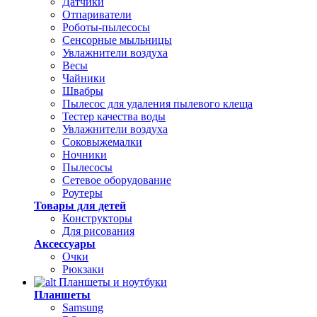
Датчики
Отпариватели
Роботы-пылесосы
Сенсорные мыльницы
Увлажнители воздуха
Весы
Чайники
Швабры
Пылесос для удаления пылевого клеща
Тестер качества воды
Увлажнители воздуха
Соковыжемалки
Ночники
Пылесосы
Сетевое оборудование
Роутеры
Товары для детей
Конструкторы
Для рисования
Аксессуары
Очки
Рюкзаки
Планшеты и ноутбуки
Планшеты
Samsung