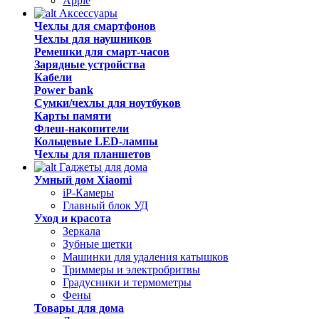
Apple
Аксессуары
Чехлы для смартфонов
Чехлы для наушников
Ремешки для смарт-часов
Зарядные устройства
Кабели
Power bank
Сумки/чехлы для ноутбуков
Карты памяти
Флеш-накопители
Кольцевые LED-лампы
Чехлы для планшетов
Гаджеты для дома
Умный дом Xiaomi
iP-Камеры
Главный блок УД
Уход и красота
Зеркала
Зубные щетки
Машинки для удаления катышков
Триммеры и электробритвы
Градусники и термометры
Фены
Товары для дома