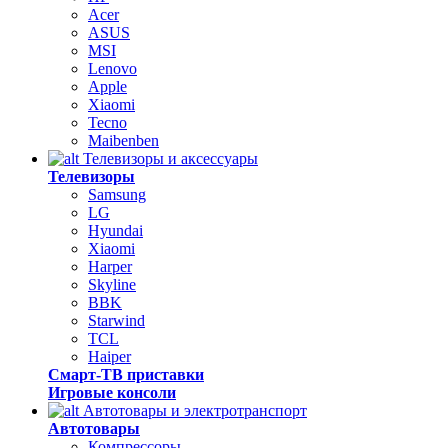
Acer
ASUS
MSI
Lenovo
Apple
Xiaomi
Tecno
Maibenben
Телевизоры и аксессуары
Телевизоры
Samsung
LG
Hyundai
Xiaomi
Harper
Skyline
BBK
Starwind
TCL
Haiper
Смарт-ТВ приставки
Игровые консоли
Автотовары и электротранспорт
Автотовары
Компрессоры