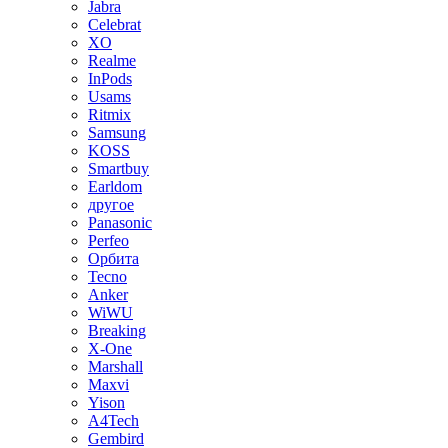
Jabra
Celebrat
XO
Realme
InPods
Usams
Ritmix
Samsung
KOSS
Smartbuy
Earldom
другое
Panasonic
Perfeo
Орбита
Tecno
Anker
WiWU
Breaking
X-One
Marshall
Maxvi
Yison
A4Tech
Gembird