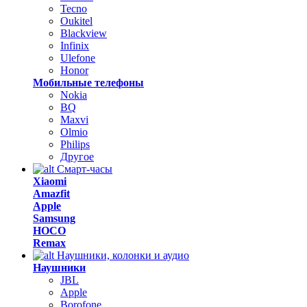
Tecno
Oukitel
Blackview
Infinix
Ulefone
Honor
Мобильные телефоны
Nokia
BQ
Maxvi
Olmio
Philips
Другое
Смарт-часы
Xiaomi
Amazfit
Apple
Samsung
HOCO
Remax
Наушники, колонки и аудио
Наушники
JBL
Apple
Borofone