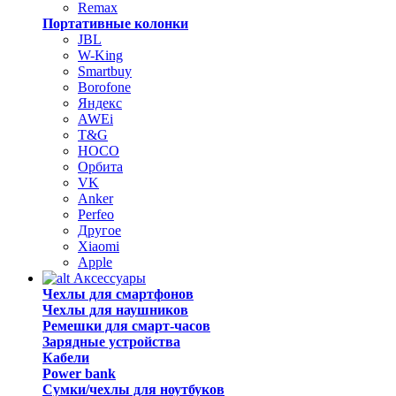
Remax
Портативные колонки
JBL
W-King
Smartbuy
Borofone
Яндекс
AWEi
T&G
HOCO
Орбита
VK
Anker
Perfeo
Другое
Xiaomi
Apple
Аксессуары
Чехлы для смартфонов
Чехлы для наушников
Ремешки для смарт-часов
Зарядные устройства
Кабели
Power bank
Сумки/чехлы для ноутбуков