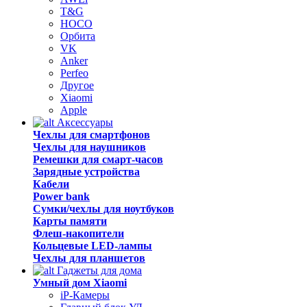
T&G
HOCO
Орбита
VK
Anker
Perfeo
Другое
Xiaomi
Apple
Аксессуары
Чехлы для смартфонов
Чехлы для наушников
Ремешки для смарт-часов
Зарядные устройства
Кабели
Power bank
Сумки/чехлы для ноутбуков
Карты памяти
Флеш-накопители
Кольцевые LED-лампы
Чехлы для планшетов
Гаджеты для дома
Умный дом Xiaomi
iP-Камеры