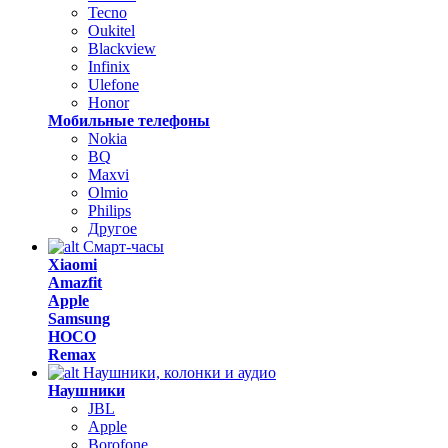
Tecno
Oukitel
Blackview
Infinix
Ulefone
Honor
Мобильные телефоны
Nokia
BQ
Maxvi
Olmio
Philips
Другое
Смарт-часы
Xiaomi
Amazfit
Apple
Samsung
HOCO
Remax
Наушники, колонки и аудио
Наушники
JBL
Apple
Borofone