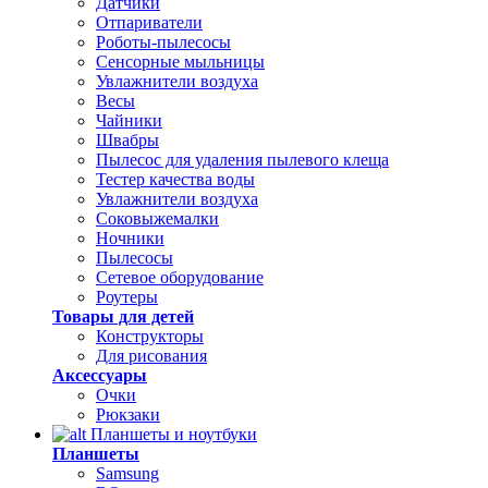
Датчики
Отпариватели
Роботы-пылесосы
Сенсорные мыльницы
Увлажнители воздуха
Весы
Чайники
Швабры
Пылесос для удаления пылевого клеща
Тестер качества воды
Увлажнители воздуха
Соковыжемалки
Ночники
Пылесосы
Сетевое оборудование
Роутеры
Товары для детей
Конструкторы
Для рисования
Аксессуары
Очки
Рюкзаки
Планшеты и ноутбуки
Планшеты
Samsung