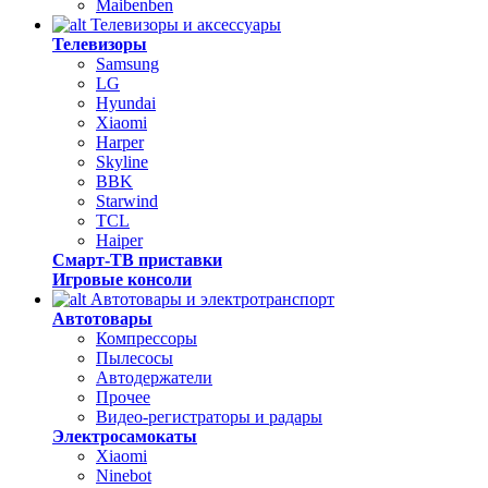
Maibenben
Телевизоры и аксессуары
Телевизоры
Samsung
LG
Hyundai
Xiaomi
Harper
Skyline
BBK
Starwind
TCL
Haiper
Смарт-ТВ приставки
Игровые консоли
Автотовары и электротранспорт
Автотовары
Компрессоры
Пылесосы
Автодержатели
Прочее
Видео-регистраторы и радары
Электросамокаты
Xiaomi
Ninebot