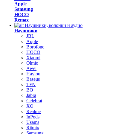
Apple
Samsung
HOCO
Remax
Наушники, колонки и аудио
Наушники
JBL
Apple
Borofone
HOCO
Xiaomi
Olmio
Awei
Haylou
Baseus
TFN
BQ
Jabra
Celebrat
XO
Realme
InPods
Usams
Ritmix
Samsung