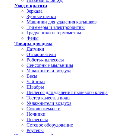
Главный блок УД
Уход и красота
Зеркала
Зубные щетки
Машинки для удаления катышков
Триммеры и электробритвы
Градусники и термометры
Фены
Товары для дома
Датчики
Отпариватели
Роботы-пылесосы
Сенсорные мыльницы
Увлажнители воздуха
Весы
Чайники
Швабры
Пылесос для удаления пылевого клеща
Тестер качества воды
Увлажнители воздуха
Соковыжемалки
Ночники
Пылесосы
Сетевое оборудование
Роутеры