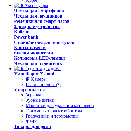
Apple
Аксессуары
Чехлы для смартфонов
Чехлы для наушников
Ремешки для смарт-часов
Зарядные устройства
Кабели
Power bank
Сумки/чехлы для ноутбуков
Карты памяти
Флеш-накопители
Кольцевые LED-лампы
Чехлы для планшетов
Гаджеты для дома
Умный дом Xiaomi
iP-Камеры
Главный блок УД
Уход и красота
Зеркала
Зубные щетки
Машинки для удаления катышков
Триммеры и электробритвы
Градусники и термометры
Фены
Товары для дома