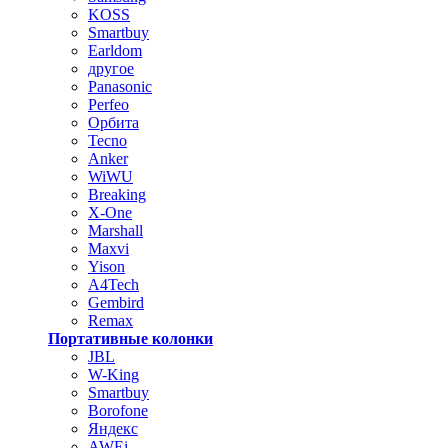
KOSS
Smartbuy
Earldom
другое
Panasonic
Perfeo
Орбита
Tecno
Anker
WiWU
Breaking
X-One
Marshall
Maxvi
Yison
A4Tech
Gembird
Remax
Портативные колонки
JBL
W-King
Smartbuy
Borofone
Яндекс
AWEi