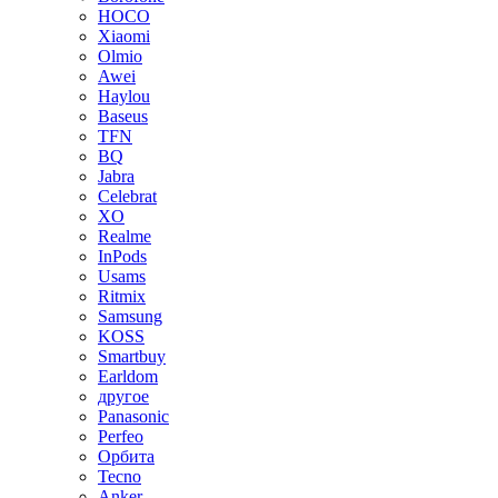
HOCO
Xiaomi
Olmio
Awei
Haylou
Baseus
TFN
BQ
Jabra
Celebrat
XO
Realme
InPods
Usams
Ritmix
Samsung
KOSS
Smartbuy
Earldom
другое
Panasonic
Perfeo
Орбита
Tecno
Anker