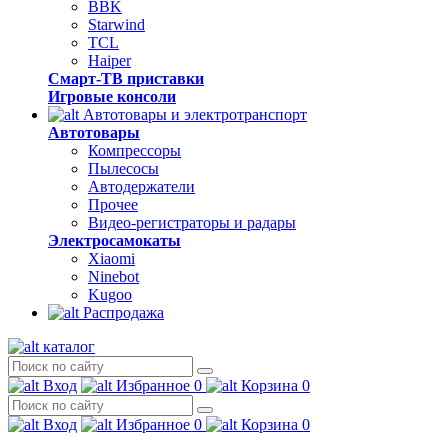
BBK
Starwind
TCL
Haiper
Смарт-ТВ приставки
Игровые консоли
Автотовары и электротранспорт
Автотовары
Компрессоры
Пылесосы
Автодержатели
Прочее
Видео-регистраторы и радары
Электросамокаты
Xiaomi
Ninebot
Kugoo
Распродажа
каталог
Вход
Избранное
0
Корзина
0
Вход
Избранное
0
Корзина
0