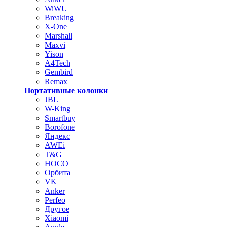
WiWU
Breaking
X-One
Marshall
Maxvi
Yison
A4Tech
Gembird
Remax
Портативные колонки
JBL
W-King
Smartbuy
Borofone
Яндекс
AWEi
T&G
HOCO
Орбита
VK
Anker
Perfeo
Другое
Xiaomi