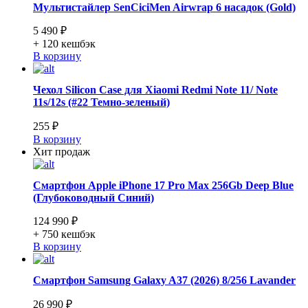
Мультистайлер SenCiciMen Airwrap 6 насадок (Gold)
5 490 ₽
+ 120
кешбэк
В корзину
Чехол Silicon Case для Xiaomi Redmi Note 11/ Note
11s/12s (#22 Темно-зеленый)
255 ₽
В корзину
Хит продаж
Смартфон Apple iPhone 17 Pro Max 256Gb Deep Blue
(Глубоководный Синий)
124 990 ₽
+ 750
кешбэк
В корзину
Смартфон Samsung Galaxy A37 (2026) 8/256 Lavander
26 990 ₽