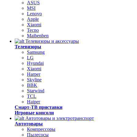
ASUS
MSI
Lenovo
Apple
Xiaomi
Tecno
Maibenben
Телевизоры и аксессуары
Телевизоры
Samsung
LG
Hyundai
Xiaomi
Harper
Skyline
BBK
Starwind
TCL
Haiper
Смарт-ТВ приставки
Игровые консоли
Автотовары и электротранспорт
Автотовары
Компрессоры
Пылесосы