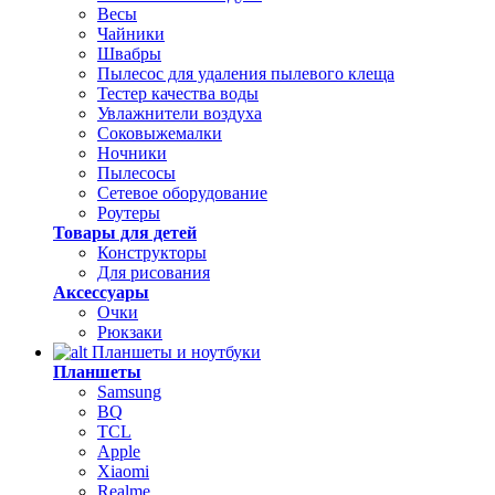
Весы
Чайники
Швабры
Пылесос для удаления пылевого клеща
Тестер качества воды
Увлажнители воздуха
Соковыжемалки
Ночники
Пылесосы
Сетевое оборудование
Роутеры
Товары для детей
Конструкторы
Для рисования
Аксессуары
Очки
Рюкзаки
Планшеты и ноутбуки
Планшеты
Samsung
BQ
TCL
Apple
Xiaomi
Realme