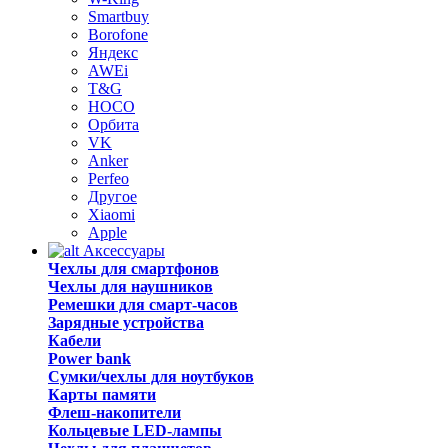
Smartbuy
Borofone
Яндекс
AWEi
T&G
HOCO
Орбита
VK
Anker
Perfeo
Другое
Xiaomi
Apple
Аксессуары
Чехлы для смартфонов
Чехлы для наушников
Ремешки для смарт-часов
Зарядные устройства
Кабели
Power bank
Сумки/чехлы для ноутбуков
Карты памяти
Флеш-накопители
Кольцевые LED-лампы