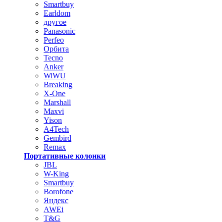
Smartbuy
Earldom
другое
Panasonic
Perfeo
Орбита
Tecno
Anker
WiWU
Breaking
X-One
Marshall
Maxvi
Yison
A4Tech
Gembird
Remax
Портативные колонки
JBL
W-King
Smartbuy
Borofone
Яндекс
AWEi
T&G