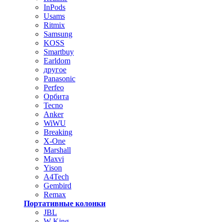
InPods
Usams
Ritmix
Samsung
KOSS
Smartbuy
Earldom
другое
Panasonic
Perfeo
Орбита
Tecno
Anker
WiWU
Breaking
X-One
Marshall
Maxvi
Yison
A4Tech
Gembird
Remax
Портативные колонки
JBL
W-King