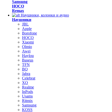
Samsung
HOCO
Remax
Наушники, колонки и аудио
Наушники
JBL
Apple
Borofone
HOCO
Xiaomi
Olmio
Awei
Haylou
Baseus
TFN
BQ
Jabra
Celebrat
XO
Realme
InPods
Usams
Ritmix
Samsung
KOSS