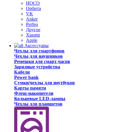
HOCO
Орбита
VK
Anker
Perfeo
Другое
Xiaomi
Apple
Аксессуары
Чехлы для смартфонов
Чехлы для наушников
Ремешки для смарт-часов
Зарядные устройства
Кабели
Power bank
Сумки/чехлы для ноутбуков
Карты памяти
Флеш-накопители
Кольцевые LED-лампы
Чехлы для планшетов