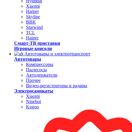
Hyundai
Xiaomi
Harper
Skyline
BBK
Starwind
TCL
Haiper
Смарт-ТВ приставки
Игровые консоли
Автотовары и электротранспорт
Автотовары
Компрессоры
Пылесосы
Автодержатели
Прочее
Видео-регистраторы и радары
Электросамокаты
Xiaomi
Ninebot
Kugoo