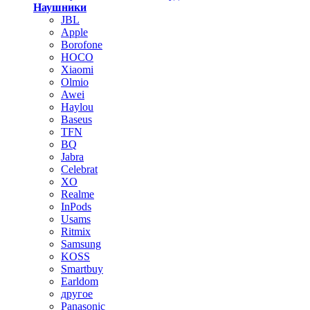
Наушники
JBL
Apple
Borofone
HOCO
Xiaomi
Olmio
Awei
Haylou
Baseus
TFN
BQ
Jabra
Celebrat
XO
Realme
InPods
Usams
Ritmix
Samsung
KOSS
Smartbuy
Earldom
другое
Panasonic