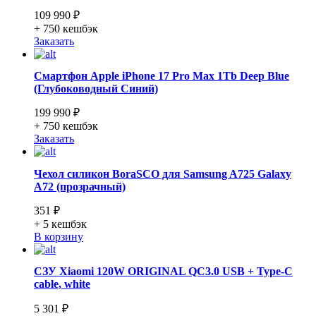
109 990 ₽
+ 750
кешбэк
Заказать
Смартфон Apple iPhone 17 Pro Max 1Tb Deep Blue
(Глубоководный Синий)
199 990 ₽
+ 750
кешбэк
Заказать
Чехол силикон BoraSCO для Samsung A725 Galaxy
A72 (прозрачный)
351 ₽
+ 5
кешбэк
В корзину
СЗУ Xiaomi 120W ORIGINAL QC3.0 USB + Type-C
cable, white
5 301 ₽