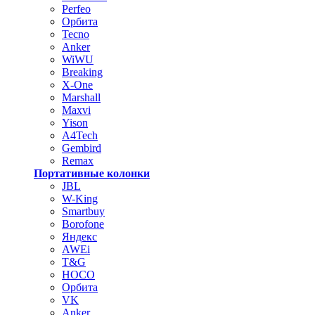
Perfeo
Орбита
Tecno
Anker
WiWU
Breaking
X-One
Marshall
Maxvi
Yison
A4Tech
Gembird
Remax
Портативные колонки
JBL
W-King
Smartbuy
Borofone
Яндекс
AWEi
T&G
HOCO
Орбита
VK
Anker