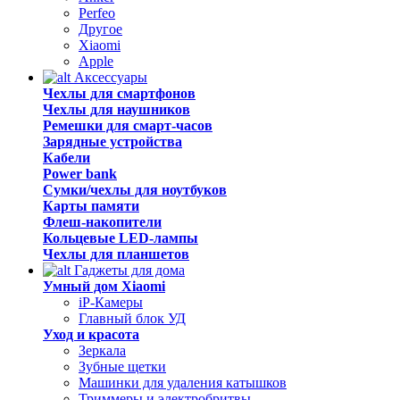
Perfeo
Другое
Xiaomi
Apple
Аксессуары
Чехлы для смартфонов
Чехлы для наушников
Ремешки для смарт-часов
Зарядные устройства
Кабели
Power bank
Сумки/чехлы для ноутбуков
Карты памяти
Флеш-накопители
Кольцевые LED-лампы
Чехлы для планшетов
Гаджеты для дома
Умный дом Xiaomi
iP-Камеры
Главный блок УД
Уход и красота
Зеркала
Зубные щетки
Машинки для удаления катышков
Триммеры и электробритвы