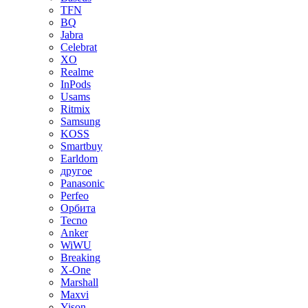
TFN
BQ
Jabra
Celebrat
XO
Realme
InPods
Usams
Ritmix
Samsung
KOSS
Smartbuy
Earldom
другое
Panasonic
Perfeo
Орбита
Tecno
Anker
WiWU
Breaking
X-One
Marshall
Maxvi
Yison