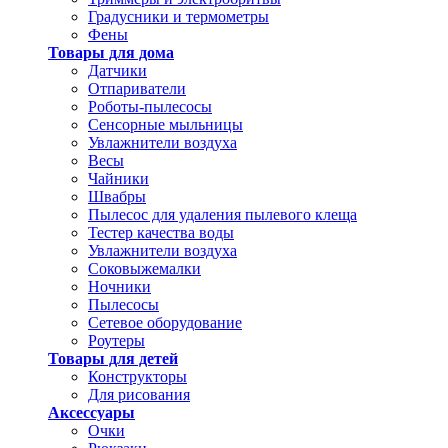
Градусники и термометры
Фены
Товары для дома
Датчики
Отпариватели
Роботы-пылесосы
Сенсорные мыльницы
Увлажнители воздуха
Весы
Чайники
Швабры
Пылесос для удаления пылевого клеща
Тестер качества воды
Увлажнители воздуха
Соковыжемалки
Ночники
Пылесосы
Сетевое оборудование
Роутеры
Товары для детей
Конструкторы
Для рисования
Аксессуары
Очки