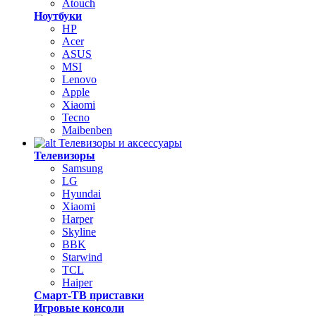
Atouch
Ноутбуки
HP
Acer
ASUS
MSI
Lenovo
Apple
Xiaomi
Tecno
Maibenben
Телевизоры и аксессуары
Телевизоры
Samsung
LG
Hyundai
Xiaomi
Harper
Skyline
BBK
Starwind
TCL
Haiper
Смарт-ТВ приставки
Игровые консоли