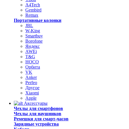
A4Tech
Gembird
Remax
Портативные колонки
JBL
W-King
Smartbuy
Borofone
Яндекс
AWEi
T&G
HOCO
Орбита
VK
Anker
Perfeo
Другое
Xiaomi
Apple
Аксессуары
Чехлы для смартфонов
Чехлы для наушников
Ремешки для смарт-часов
Зарядные устройства