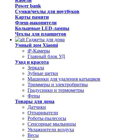
Кабели
Power bank
Сумки/чехлы для ноутбуков
Карты памяти
Флеш-накопители
Кольцевые LED-лампы
Чехлы для планшетов
Гаджеты для дома
Умный дом Xiaomi
iP-Камеры
Главный блок УД
Уход и красота
Зеркала
Зубные щетки
Машинки для удаления катышков
Триммеры и электробритвы
Градусники и термометры
Фены
Товары для дома
Датчики
Отпариватели
Роботы-пылесосы
Сенсорные мыльницы
Увлажнители воздуха
Весы