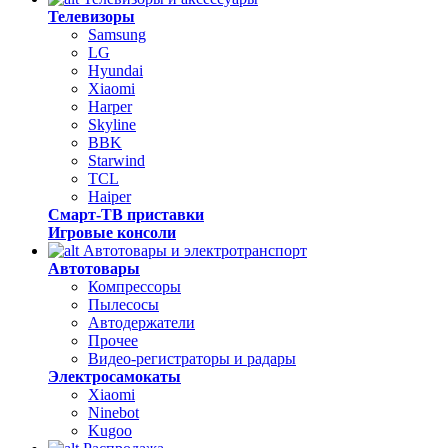
Телевизоры
Samsung
LG
Hyundai
Xiaomi
Harper
Skyline
BBK
Starwind
TCL
Haiper
Смарт-ТВ приставки
Игровые консоли
Автотовары и электротранспорт
Автотовары
Компрессоры
Пылесосы
Автодержатели
Прочее
Видео-регистраторы и радары
Электросамокаты
Xiaomi
Ninebot
Kugoo