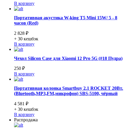
В корзину
Портативная акустика W-king T5 Mini 15W/ 5 - 8
часов (Red)
2 828 ₽
+ 30
кешбэк
В корзину
Чехол Silicon Case для Xiaomi 12 Pro 5G (#18 Пудра)
250 ₽
В корзину
Портативная колонка Smartbuy 2.1 ROCKET 20Вт.
(Bluetooth,MP3,FM,микрофон) SBS-5100, чёрный
4 581 ₽
+ 30
кешбэк
В корзину
Распродажа