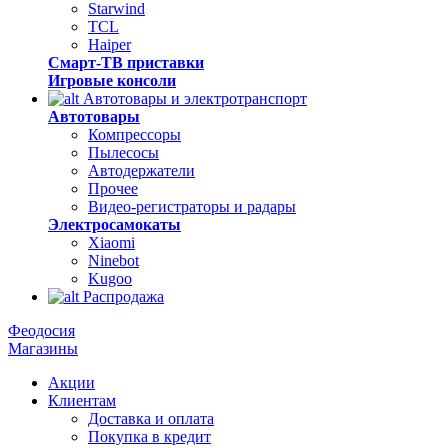
Starwind
TCL
Haiper
Смарт-ТВ приставки
Игровые консоли
Автотовары и электротранспорт
Автотовары
Компрессоры
Пылесосы
Автодержатели
Прочее
Видео-регистраторы и радары
Электросамокаты
Xiaomi
Ninebot
Kugoo
Распродажа
Феодосия
Магазины
Акции
Клиентам
Доставка и оплата
Покупка в кредит