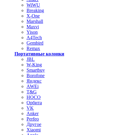
WiWU
Breaking
X-One
Marshall
Maxvi
Yison
A4Tech
Gembird
Remax
Портативные колонки
JBL
W-King
Smartbuy
Borofone
Яндекс
AWEi
T&G
HOCO
Орбита
VK
Anker
Perfeo
Другое
Xiaomi