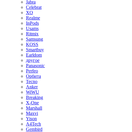
Jabra
Celebrat
XO
Realme
InPods
Usams
Ritmix
Samsung
KOSS
Smartbuy
Earldom
другое
Panasonic
Perfeo
Орбита
Tecno
Anker
WiWU
Breaking
X-One
Marshall
Maxvi
Yison
A4Tech
Gembird