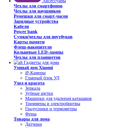
Аксессуары
Чехлы для смартфонов
Чехлы для наушников
Ремешки для смарт-часов
Зарядные устройства
Кабели
Power bank
Сумки/чехлы для ноутбуков
Карты памяти
Флеш-накопители
Кольцевые LED-лампы
Чехлы для планшетов
Гаджеты для дома
Умный дом Xiaomi
iP-Камеры
Главный блок УД
Уход и красота
Зеркала
Зубные щетки
Машинки для удаления катышков
Триммеры и электробритвы
Градусники и термометры
Фены
Товары для дома
Датчики