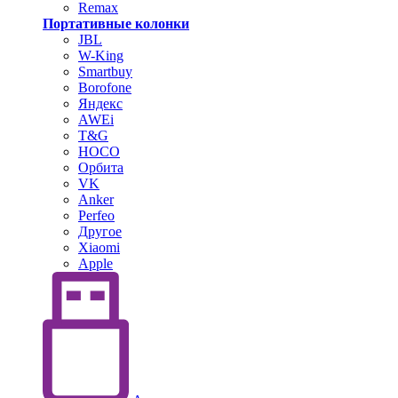
Remax
Портативные колонки
JBL
W-King
Smartbuy
Borofone
Яндекс
AWEi
T&G
HOCO
Орбита
VK
Anker
Perfeo
Другое
Xiaomi
Apple