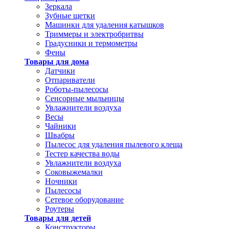
Зеркала
Зубные щетки
Машинки для удаления катышков
Триммеры и электробритвы
Градусники и термометры
Фены
Товары для дома
Датчики
Отпариватели
Роботы-пылесосы
Сенсорные мыльницы
Увлажнители воздуха
Весы
Чайники
Швабры
Пылесос для удаления пылевого клеща
Тестер качества воды
Увлажнители воздуха
Соковыжемалки
Ночники
Пылесосы
Сетевое оборудование
Роутеры
Товары для детей
Конструкторы