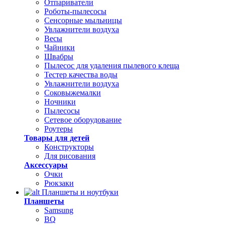
Отпариватели
Роботы-пылесосы
Сенсорные мыльницы
Увлажнители воздуха
Весы
Чайники
Швабры
Пылесос для удаления пылевого клеща
Тестер качества воды
Увлажнители воздуха
Соковыжемалки
Ночники
Пылесосы
Сетевое оборудование
Роутеры
Товары для детей
Конструкторы
Для рисования
Аксессуары
Очки
Рюкзаки
Планшеты и ноутбуки
Планшеты
Samsung
BQ