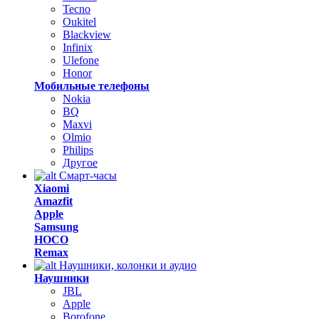
Tecno
Oukitel
Blackview
Infinix
Ulefone
Honor
Мобильные телефоны
Nokia
BQ
Maxvi
Olmio
Philips
Другое
Смарт-часы
Xiaomi
Amazfit
Apple
Samsung
HOCO
Remax
Наушники, колонки и аудио
Наушники
JBL
Apple
Borofone