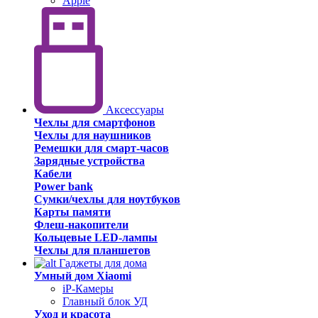
Apple
Аксессуары
Чехлы для смартфонов
Чехлы для наушников
Ремешки для смарт-часов
Зарядные устройства
Кабели
Power bank
Сумки/чехлы для ноутбуков
Карты памяти
Флеш-накопители
Кольцевые LED-лампы
Чехлы для планшетов
Гаджеты для дома
Умный дом Xiaomi
iP-Камеры
Главный блок УД
Уход и красота