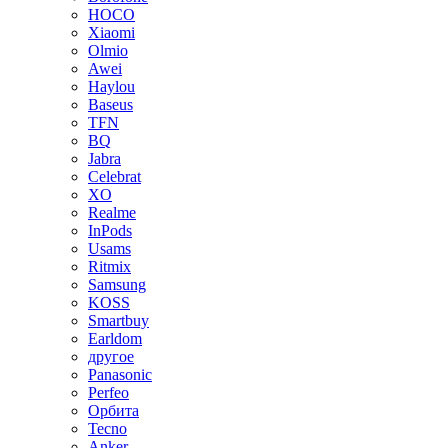
HOCO
Xiaomi
Olmio
Awei
Haylou
Baseus
TFN
BQ
Jabra
Celebrat
XO
Realme
InPods
Usams
Ritmix
Samsung
KOSS
Smartbuy
Earldom
другое
Panasonic
Perfeo
Орбита
Tecno
Anker