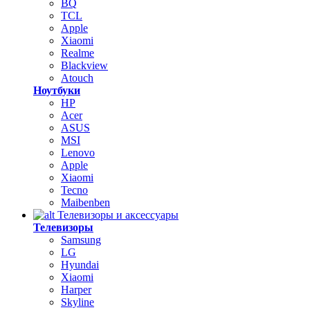
BQ
TCL
Apple
Xiaomi
Realme
Blackview
Atouch
Ноутбуки
HP
Acer
ASUS
MSI
Lenovo
Apple
Xiaomi
Tecno
Maibenben
Телевизоры и аксессуары
Телевизоры
Samsung
LG
Hyundai
Xiaomi
Harper
Skyline