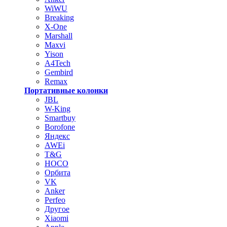
WiWU
Breaking
X-One
Marshall
Maxvi
Yison
A4Tech
Gembird
Remax
Портативные колонки
JBL
W-King
Smartbuy
Borofone
Яндекс
AWEi
T&G
HOCO
Орбита
VK
Anker
Perfeo
Другое
Xiaomi