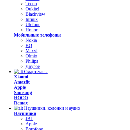
Tecno
Oukitel
Blackview
Infinix
Ulefone
Honor
Мобильные телефоны
Nokia
BQ
Maxvi
Olmio
Philips
Другое
Смарт-часы
Xiaomi
Amazfit
Apple
Samsung
HOCO
Remax
Наушники, колонки и аудио
Наушники
JBL
Apple
Borofone