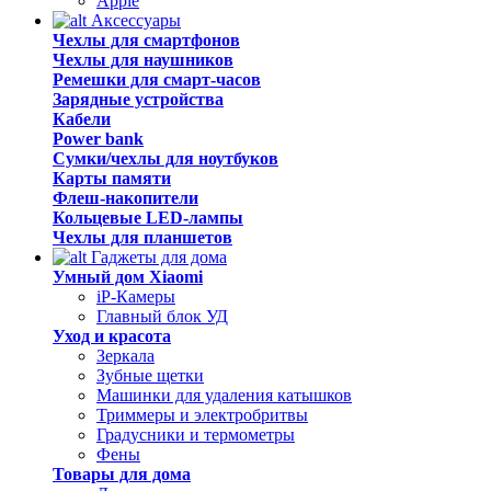
Apple
Аксессуары
Чехлы для смартфонов
Чехлы для наушников
Ремешки для смарт-часов
Зарядные устройства
Кабели
Power bank
Сумки/чехлы для ноутбуков
Карты памяти
Флеш-накопители
Кольцевые LED-лампы
Чехлы для планшетов
Гаджеты для дома
Умный дом Xiaomi
iP-Камеры
Главный блок УД
Уход и красота
Зеркала
Зубные щетки
Машинки для удаления катышков
Триммеры и электробритвы
Градусники и термометры
Фены
Товары для дома