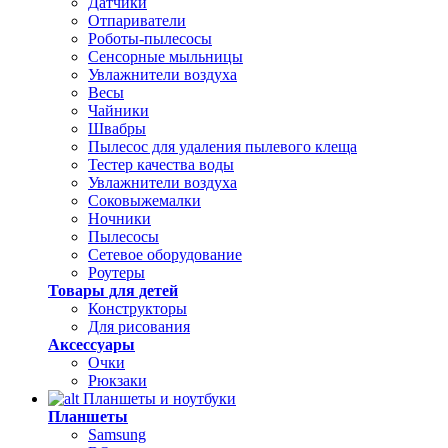
Датчики
Отпариватели
Роботы-пылесосы
Сенсорные мыльницы
Увлажнители воздуха
Весы
Чайники
Швабры
Пылесос для удаления пылевого клеща
Тестер качества воды
Увлажнители воздуха
Соковыжемалки
Ночники
Пылесосы
Сетевое оборудование
Роутеры
Товары для детей
Конструкторы
Для рисования
Аксессуары
Очки
Рюкзаки
Планшеты и ноутбуки
Планшеты
Samsung