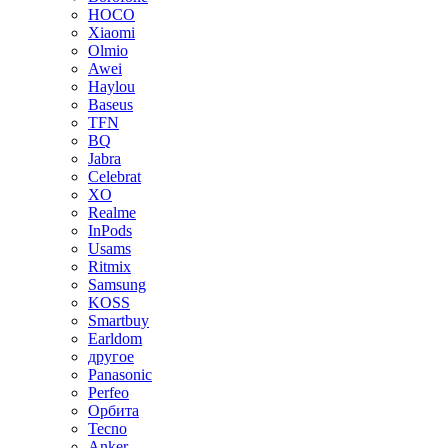
HOCO
Xiaomi
Olmio
Awei
Haylou
Baseus
TFN
BQ
Jabra
Celebrat
XO
Realme
InPods
Usams
Ritmix
Samsung
KOSS
Smartbuy
Earldom
другое
Panasonic
Perfeo
Орбита
Tecno
Anker