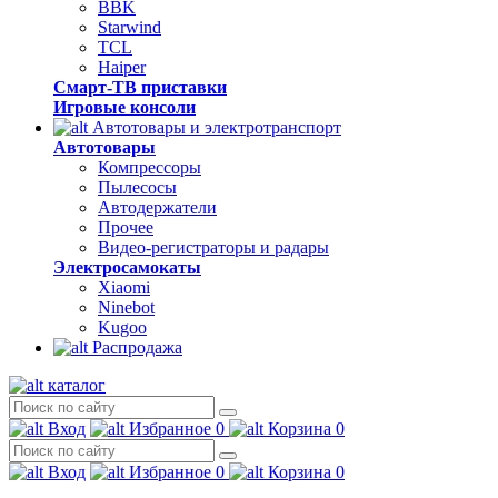
BBK
Starwind
TCL
Haiper
Смарт-ТВ приставки
Игровые консоли
Автотовары и электротранспорт
Автотовары
Компрессоры
Пылесосы
Автодержатели
Прочее
Видео-регистраторы и радары
Электросамокаты
Xiaomi
Ninebot
Kugoo
Распродажа
каталог
Вход
Избранное
0
Корзина
0
Вход
Избранное
0
Корзина
0