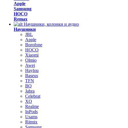
Apple
Samsung
HOCO
Remax
Наушники, колонки и аудио
Наушники
JBL
Apple
Borofone
HOCO
Xiaomi
Olmio
Awei
Haylou
Baseus
TFN
BQ
Jabra
Celebrat
XO
Realme
InPods
Usams
Ritmix
Samsung