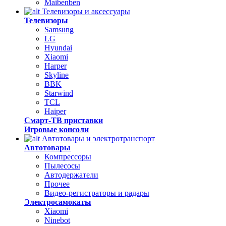
Maibenben
Телевизоры и аксессуары
Телевизоры
Samsung
LG
Hyundai
Xiaomi
Harper
Skyline
BBK
Starwind
TCL
Haiper
Смарт-ТВ приставки
Игровые консоли
Автотовары и электротранспорт
Автотовары
Компрессоры
Пылесосы
Автодержатели
Прочее
Видео-регистраторы и радары
Электросамокаты
Xiaomi
Ninebot