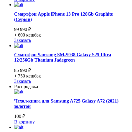
Смартфон Apple iPhone 13 Pro 128Gb Graphite
(Серый)
99 990 ₽
+ 600
кешбэк
Заказать
Смартфон Samsung SM-S938 Galaxy S25 Ultra
12/256Gb Titanium Jadegreen
85 990 ₽
+ 750
кешбэк
Заказать
Распродажа
Чехол-книга для Samsung A725 Galaxy A72 (2021)
золотой
100 ₽
В корзину