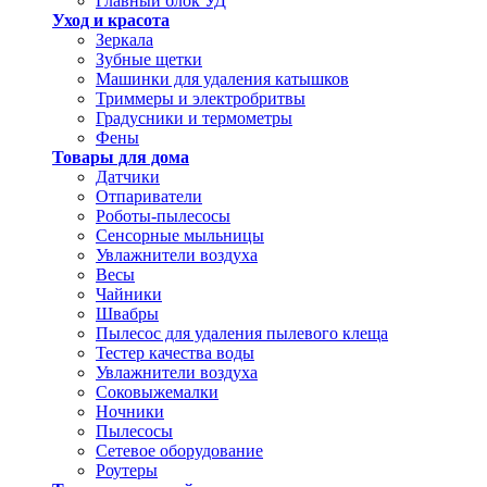
Главный блок УД
Уход и красота
Зеркала
Зубные щетки
Машинки для удаления катышков
Триммеры и электробритвы
Градусники и термометры
Фены
Товары для дома
Датчики
Отпариватели
Роботы-пылесосы
Сенсорные мыльницы
Увлажнители воздуха
Весы
Чайники
Швабры
Пылесос для удаления пылевого клеща
Тестер качества воды
Увлажнители воздуха
Соковыжемалки
Ночники
Пылесосы
Сетевое оборудование
Роутеры