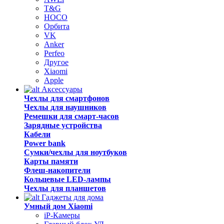
T&G
HOCO
Орбита
VK
Anker
Perfeo
Другое
Xiaomi
Apple
Аксессуары
Чехлы для смартфонов
Чехлы для наушников
Ремешки для смарт-часов
Зарядные устройства
Кабели
Power bank
Сумки/чехлы для ноутбуков
Карты памяти
Флеш-накопители
Кольцевые LED-лампы
Чехлы для планшетов
Гаджеты для дома
Умный дом Xiaomi
iP-Камеры