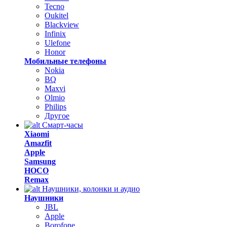
Tecno
Oukitel
Blackview
Infinix
Ulefone
Honor
Мобильные телефоны
Nokia
BQ
Maxvi
Olmio
Philips
Другое
Смарт-часы
Xiaomi
Amazfit
Apple
Samsung
HOCO
Remax
Наушники, колонки и аудио
Наушники
JBL
Apple
Borofone