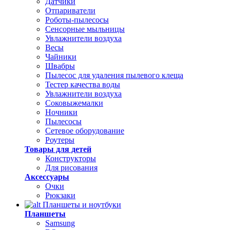
Датчики
Отпариватели
Роботы-пылесосы
Сенсорные мыльницы
Увлажнители воздуха
Весы
Чайники
Швабры
Пылесос для удаления пылевого клеща
Тестер качества воды
Увлажнители воздуха
Соковыжемалки
Ночники
Пылесосы
Сетевое оборудование
Роутеры
Товары для детей
Конструкторы
Для рисования
Аксессуары
Очки
Рюкзаки
Планшеты и ноутбуки
Планшеты
Samsung