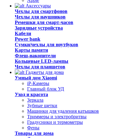
Apple
Аксессуары
Чехлы для смартфонов
Чехлы для наушников
Ремешки для смарт-часов
Зарядные устройства
Кабели
Power bank
Сумки/чехлы для ноутбуков
Карты памяти
Флеш-накопители
Кольцевые LED-лампы
Чехлы для планшетов
Гаджеты для дома
Умный дом Xiaomi
iP-Камеры
Главный блок УД
Уход и красота
Зеркала
Зубные щетки
Машинки для удаления катышков
Триммеры и электробритвы
Градусники и термометры
Фены
Товары для дома