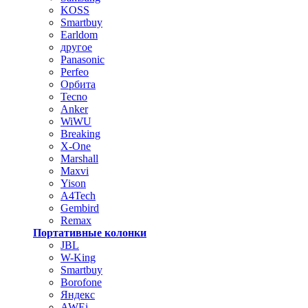
KOSS
Smartbuy
Earldom
другое
Panasonic
Perfeo
Орбита
Tecno
Anker
WiWU
Breaking
X-One
Marshall
Maxvi
Yison
A4Tech
Gembird
Remax
Портативные колонки
JBL
W-King
Smartbuy
Borofone
Яндекс
AWEi