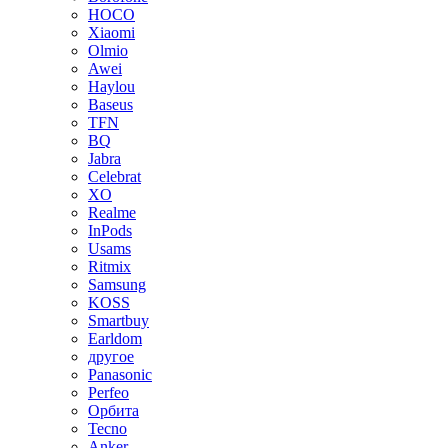
HOCO
Xiaomi
Olmio
Awei
Haylou
Baseus
TFN
BQ
Jabra
Celebrat
XO
Realme
InPods
Usams
Ritmix
Samsung
KOSS
Smartbuy
Earldom
другое
Panasonic
Perfeo
Орбита
Tecno
Anker