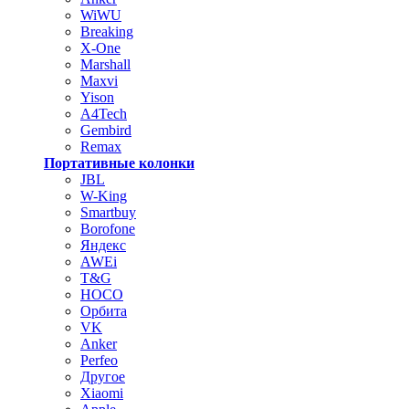
WiWU
Breaking
X-One
Marshall
Maxvi
Yison
A4Tech
Gembird
Remax
Портативные колонки
JBL
W-King
Smartbuy
Borofone
Яндекс
AWEi
T&G
HOCO
Орбита
VK
Anker
Perfeo
Другое
Xiaomi