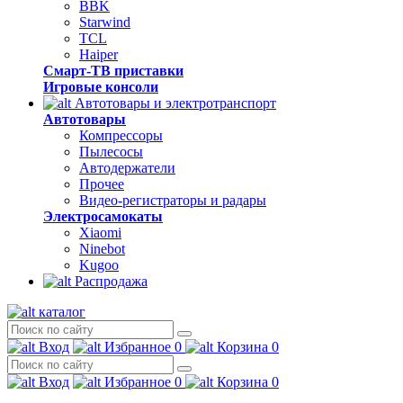
BBK
Starwind
TCL
Haiper
Смарт-ТВ приставки
Игровые консоли
Автотовары и электротранспорт
Автотовары
Компрессоры
Пылесосы
Автодержатели
Прочее
Видео-регистраторы и радары
Электросамокаты
Xiaomi
Ninebot
Kugoo
Распродажа
каталог
Вход
Избранное
0
Корзина
0
Вход
Избранное
0
Корзина
0