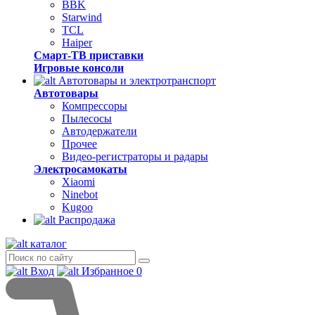
BBK
Starwind
TCL
Haiper
Смарт-ТВ приставки
Игровые консоли
Автотовары и электротранспорт
Автотовары
Компрессоры
Пылесосы
Автодержатели
Прочее
Видео-регистраторы и радары
Электросамокаты
Xiaomi
Ninebot
Kugoo
Распродажа
каталог
Вход
Избранное
0