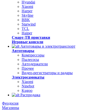
Hyundai
Xiaomi
Harper
Skyline
BBK
Starwind
TCL
Haiper
Смарт-ТВ приставки
Игровые консоли
Автотовары и электротранспорт
Автотовары
Компрессоры
Пылесосы
Автодержатели
Прочее
Видео-регистраторы и радары
Электросамокаты
Xiaomi
Ninebot
Kugoo
Распродажа
Феодосия
Магазины