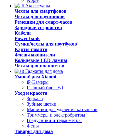
Apple
Аксессуары
Чехлы для смартфонов
Чехлы для наушников
Ремешки для смарт-часов
Зарядные устройства
Кабели
Power bank
Сумки/чехлы для ноутбуков
Карты памяти
Флеш-накопители
Кольцевые LED-лампы
Чехлы для планшетов
Гаджеты для дома
Умный дом Xiaomi
iP-Камеры
Главный блок УД
Уход и красота
Зеркала
Зубные щетки
Машинки для удаления катышков
Триммеры и электробритвы
Градусники и термометры
Фены
Товары для дома