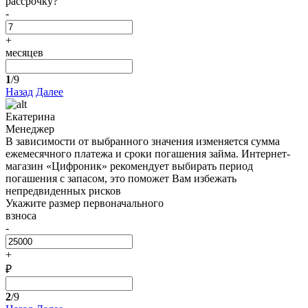
рассрочку?
-
+
месяцев
1
/9
Назад
Далее
Екатерина
Менеджер
В зависимости от выбранного значения изменяется сумма
ежемесячного платежа и сроки погашения займа. Интернет-
магазин «Цифроник» рекомендует выбирать период
погашения с запасом, это поможет Вам избежать
непредвиденных рисков
Укажите размер первоначального
взноса
-
+
₽
2
/9