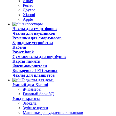
Anker
Perfeo
Другое
Xiaomi
Apple
Аксессуары
Чехлы для смартфонов
Чехлы для наушников
Ремешки для смарт-часов
Зарядные устройства
Кабели
Power bank
Сумки/чехлы для ноутбуков
Карты памяти
Флеш-накопители
Кольцевые LED-лампы
Чехлы для планшетов
Гаджеты для дома
Умный дом Xiaomi
iP-Камеры
Главный блок УД
Уход и красота
Зеркала
Зубные щетки
Машинки для удаления катышков