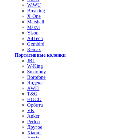
WiWU
Breaking
X-One
Marshall
Maxvi
Yison
A4Tech
Gembird
Remax
Портативные колонки
JBL
W-King
Smartbuy
Borofone
Яндекс
AWEi
T&G
HOCO
Орбита
VK
Anker
Perfeo
Другое
Xiaomi