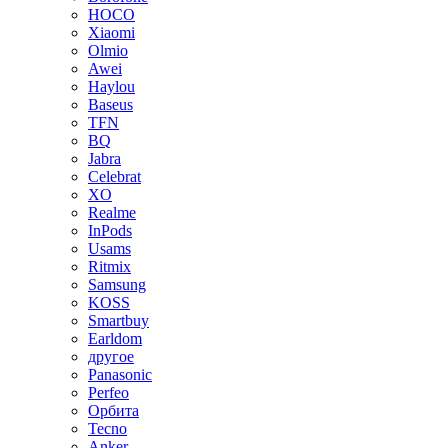
HOCO
Xiaomi
Olmio
Awei
Haylou
Baseus
TFN
BQ
Jabra
Celebrat
XO
Realme
InPods
Usams
Ritmix
Samsung
KOSS
Smartbuy
Earldom
другое
Panasonic
Perfeo
Орбита
Tecno
Anker