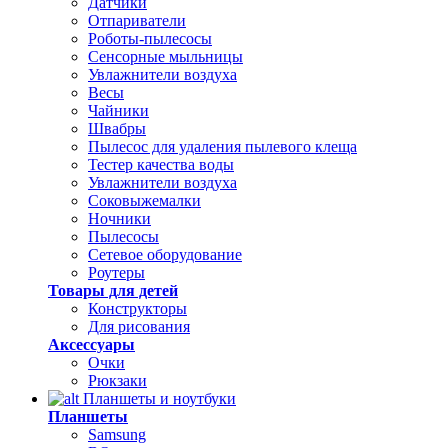
Датчики
Отпариватели
Роботы-пылесосы
Сенсорные мыльницы
Увлажнители воздуха
Весы
Чайники
Швабры
Пылесос для удаления пылевого клеща
Тестер качества воды
Увлажнители воздуха
Соковыжемалки
Ночники
Пылесосы
Сетевое оборудование
Роутеры
Товары для детей
Конструкторы
Для рисования
Аксессуары
Очки
Рюкзаки
Планшеты и ноутбуки
Планшеты
Samsung