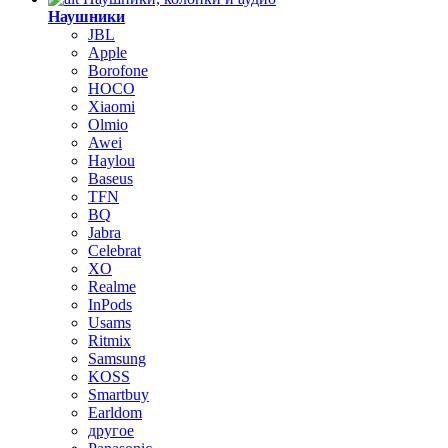
Наушники
JBL
Apple
Borofone
HOCO
Xiaomi
Olmio
Awei
Haylou
Baseus
TFN
BQ
Jabra
Celebrat
XO
Realme
InPods
Usams
Ritmix
Samsung
KOSS
Smartbuy
Earldom
другое