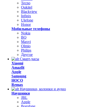
Tecno
Oukitel
Blackview
Infinix
Ulefone
Honor
Мобильные телефоны
Nokia
BQ
Maxvi
Olmio
Philips
Другое
Смарт-часы
Xiaomi
Amazfit
Apple
Samsung
HOCO
Remax
Наушники, колонки и аудио
Наушники
JBL
Apple
Borofone