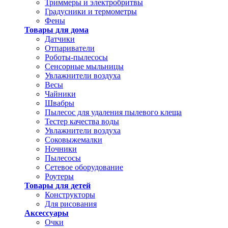
Триммеры и электробритвы
Градусники и термометры
Фены
Товары для дома
Датчики
Отпариватели
Роботы-пылесосы
Сенсорные мыльницы
Увлажнители воздуха
Весы
Чайники
Швабры
Пылесос для удаления пылевого клеща
Тестер качества воды
Увлажнители воздуха
Соковыжемалки
Ночники
Пылесосы
Сетевое оборудование
Роутеры
Товары для детей
Конструкторы
Для рисования
Аксессуары
Очки