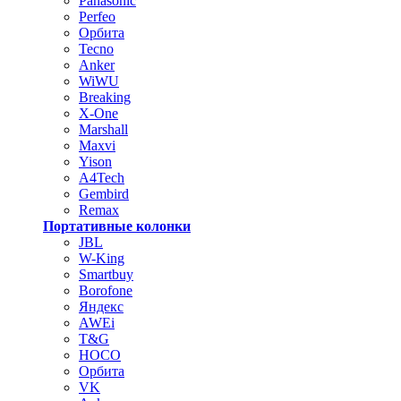
Panasonic
Perfeo
Орбита
Tecno
Anker
WiWU
Breaking
X-One
Marshall
Maxvi
Yison
A4Tech
Gembird
Remax
Портативные колонки
JBL
W-King
Smartbuy
Borofone
Яндекс
AWEi
T&G
HOCO
Орбита
VK