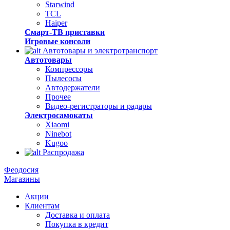
Starwind
TCL
Haiper
Смарт-ТВ приставки
Игровые консоли
Автотовары и электротранспорт
Автотовары
Компрессоры
Пылесосы
Автодержатели
Прочее
Видео-регистраторы и радары
Электросамокаты
Xiaomi
Ninebot
Kugoo
Распродажа
Феодосия
Магазины
Акции
Клиентам
Доставка и оплата
Покупка в кредит