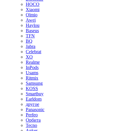
HOCO
Xiaomi
Olmio
Awei
Haylou
Baseus
TFN
BQ
Jabra
Celebrat
XO
Realme
InPods
Usams
Ritmix
Samsung
KOSS
Smartbuy
Earldom
другое
Panasonic
Perfeo
Орбита
Tecno
Anker