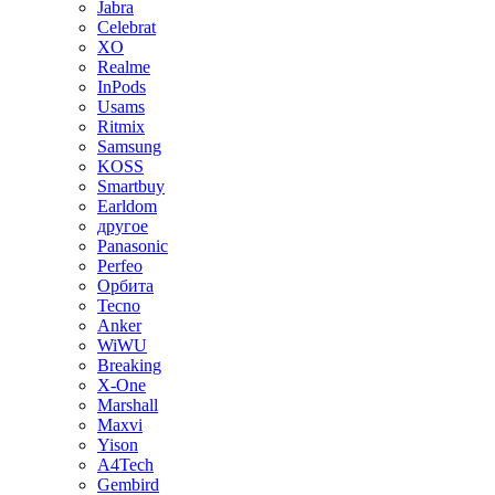
Jabra
Celebrat
XO
Realme
InPods
Usams
Ritmix
Samsung
KOSS
Smartbuy
Earldom
другое
Panasonic
Perfeo
Орбита
Tecno
Anker
WiWU
Breaking
X-One
Marshall
Maxvi
Yison
A4Tech
Gembird