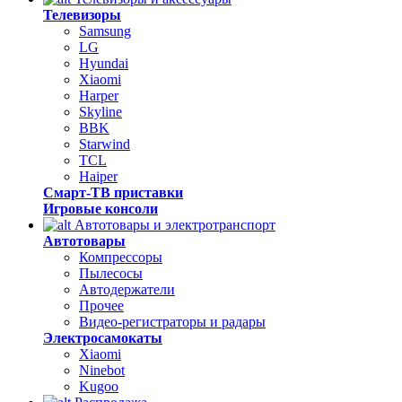
Телевизоры
Samsung
LG
Hyundai
Xiaomi
Harper
Skyline
BBK
Starwind
TCL
Haiper
Смарт-ТВ приставки
Игровые консоли
Автотовары и электротранспорт
Автотовары
Компрессоры
Пылесосы
Автодержатели
Прочее
Видео-регистраторы и радары
Электросамокаты
Xiaomi
Ninebot
Kugoo