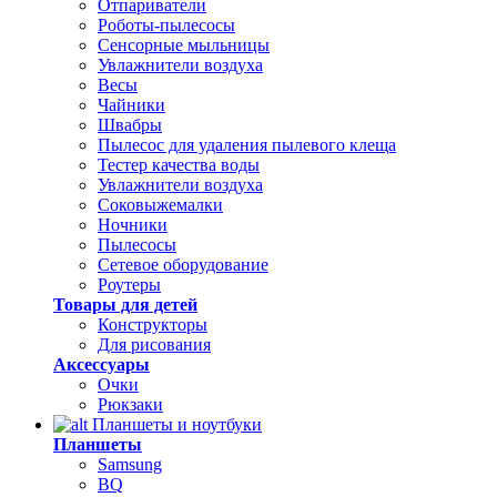
Отпариватели
Роботы-пылесосы
Сенсорные мыльницы
Увлажнители воздуха
Весы
Чайники
Швабры
Пылесос для удаления пылевого клеща
Тестер качества воды
Увлажнители воздуха
Соковыжемалки
Ночники
Пылесосы
Сетевое оборудование
Роутеры
Товары для детей
Конструкторы
Для рисования
Аксессуары
Очки
Рюкзаки
Планшеты и ноутбуки
Планшеты
Samsung
BQ