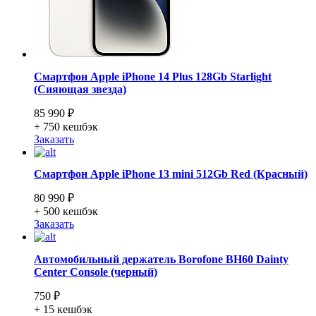
Смартфон Apple iPhone 14 Plus 128Gb Starlight
(Сияющая звезда)
85 990 ₽
+ 750
кешбэк
Заказать
Смартфон Apple iPhone 13 mini 512Gb Red (Красный)
80 990 ₽
+ 500
кешбэк
Заказать
Автомобильный держатель Borofone BH60 Dainty
Center Console (черный)
750 ₽
+ 15
кешбэк