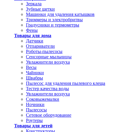
Зеркала
Зубные щетки
Машинки для удаления катышков
Триммеры и электробритвы
Градусники и термометры
Фены
Товары для дома
Датчики
Отпариватели
Роботы-пылесосы
Сенсорные мыльницы
Увлажнители воздуха
Весы
Чайники
Швабры
Пылесос для удаления пылевого клеща
Тестер качества воды
Увлажнители воздуха
Соковыжемалки
Ночники
Пылесосы
Сетевое оборудование
Роутеры
Товары для детей
Конструкторы