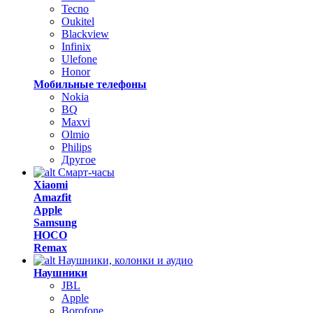
Tecno
Oukitel
Blackview
Infinix
Ulefone
Honor
Мобильные телефоны
Nokia
BQ
Maxvi
Olmio
Philips
Другое
Смарт-часы
Xiaomi
Amazfit
Apple
Samsung
HOCO
Remax
Наушники, колонки и аудио
Наушники
JBL
Apple
Borofone