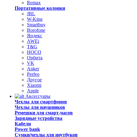
Remax
Портативные колонки
JBL
W-King
Smartbuy
Borofone
Яндекс
AWEi
T&G
HOCO
Орбита
VK
Anker
Perfeo
Другое
Xiaomi
Apple
Аксессуары
Чехлы для смартфонов
Чехлы для наушников
Ремешки для смарт-часов
Зарядные устройства
Кабели
Power bank
Сумки/чехлы для ноутбуков