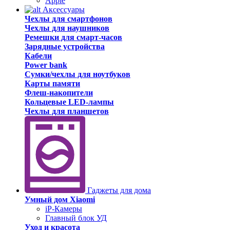
Apple
Аксессуары
Чехлы для смартфонов
Чехлы для наушников
Ремешки для смарт-часов
Зарядные устройства
Кабели
Power bank
Сумки/чехлы для ноутбуков
Карты памяти
Флеш-накопители
Кольцевые LED-лампы
Чехлы для планшетов
Гаджеты для дома
Умный дом Xiaomi
iP-Камеры
Главный блок УД
Уход и красота