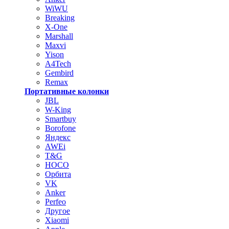
WiWU
Breaking
X-One
Marshall
Maxvi
Yison
A4Tech
Gembird
Remax
Портативные колонки
JBL
W-King
Smartbuy
Borofone
Яндекс
AWEi
T&G
HOCO
Орбита
VK
Anker
Perfeo
Другое
Xiaomi