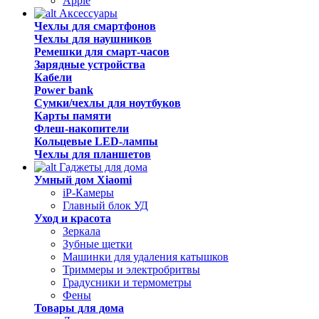
Apple
Аксессуары
Чехлы для смартфонов
Чехлы для наушников
Ремешки для смарт-часов
Зарядные устройства
Кабели
Power bank
Сумки/чехлы для ноутбуков
Карты памяти
Флеш-накопители
Кольцевые LED-лампы
Чехлы для планшетов
Гаджеты для дома
Умный дом Xiaomi
iP-Камеры
Главный блок УД
Уход и красота
Зеркала
Зубные щетки
Машинки для удаления катышков
Триммеры и электробритвы
Градусники и термометры
Фены
Товары для дома