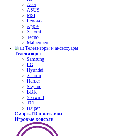
Acer
ASUS
MSI
Lenovo
Apple
Xiaomi
Tecno
Maibenben
Телевизоры и аксессуары
Телевизоры
Samsung
LG
Hyundai
Xiaomi
Harper
Skyline
BBK
Starwind
TCL
Haiper
Смарт-ТВ приставки
Игровые консоли