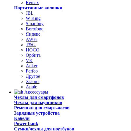
Remax
Портативные колонки
JBL
W-King
Smartbuy
Borofone
Яндекс
AWEi
T&G
HOCO
Орбита
VK
Anker
Perfeo
Другое
Xiaomi
Apple
Аксессуары
Чехлы для смартфонов
Чехлы для наушников
Ремешки для смарт-часов
Зарядные устройства
Кабели
Power bank
Сумки/чехлы для ноутбуков