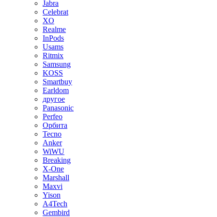
Jabra
Celebrat
XO
Realme
InPods
Usams
Ritmix
Samsung
KOSS
Smartbuy
Earldom
другое
Panasonic
Perfeo
Орбита
Tecno
Anker
WiWU
Breaking
X-One
Marshall
Maxvi
Yison
A4Tech
Gembird