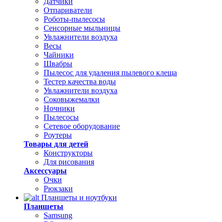
Датчики
Отпариватели
Роботы-пылесосы
Сенсорные мыльницы
Увлажнители воздуха
Весы
Чайники
Швабры
Пылесос для удаления пылевого клеща
Тестер качества воды
Увлажнители воздуха
Соковыжемалки
Ночники
Пылесосы
Сетевое оборудование
Роутеры
Товары для детей
Конструкторы
Для рисования
Аксессуары
Очки
Рюкзаки
Планшеты и ноутбуки
Планшеты
Samsung