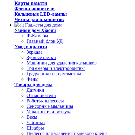
Карты памяти
Флеш-накопители
Кольцевые LED-лампы
Чехлы для планшетов
Гаджеты для дома
Умный дом Xiaomi
iP-Камеры
Главный блок УД
Уход и красота
Зеркала
Зубные щетки
Машинки для удаления катышков
Триммеры и электробритвы
Градусники и термометры
Фены
Товары для дома
Датчики
Отпариватели
Роботы-пылесосы
Сенсорные мыльницы
Увлажнители воздуха
Весы
Чайники
Швабры
Пылесос для удаления пылевого клеща