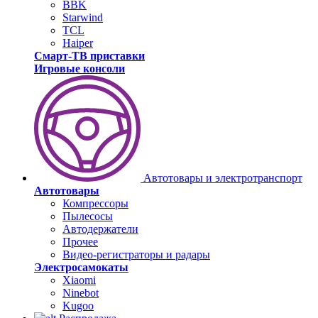
BBK
Starwind
TCL
Haiper
Смарт-ТВ приставки
Игровые консоли
Автотовары и электротранспорт
Автотовары
Компрессоры
Пылесосы
Автодержатели
Прочее
Видео-регистраторы и радары
Электросамокаты
Xiaomi
Ninebot
Kugoo