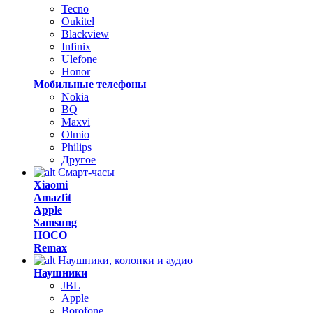
Tecno
Oukitel
Blackview
Infinix
Ulefone
Honor
Мобильные телефоны
Nokia
BQ
Maxvi
Olmio
Philips
Другое
Смарт-часы
Xiaomi
Amazfit
Apple
Samsung
HOCO
Remax
Наушники, колонки и аудио
Наушники
JBL
Apple
Borofone