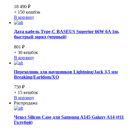
18 490 ₽
+ 150
кешбэк
В корзину
Дата кабель Type-C BASEUS Superior 66W 6A 1m,
быстрый заряд (черный)
801 ₽
+ 30
кешбэк
В корзину
Переходник для наушников Lightning/Jack 3,5 мм
Breaking/Earldom/XO
750 ₽
+ 15
кешбэк
В корзину
Распродажа
Чехол Silicon Case для Samsung A145 Galaxy A14 (#11
Голубой)