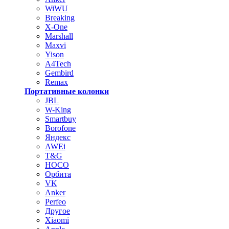
WiWU
Breaking
X-One
Marshall
Maxvi
Yison
A4Tech
Gembird
Remax
Портативные колонки
JBL
W-King
Smartbuy
Borofone
Яндекс
AWEi
T&G
HOCO
Орбита
VK
Anker
Perfeo
Другое
Xiaomi