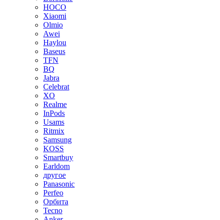
HOCO
Xiaomi
Olmio
Awei
Haylou
Baseus
TFN
BQ
Jabra
Celebrat
XO
Realme
InPods
Usams
Ritmix
Samsung
KOSS
Smartbuy
Earldom
другое
Panasonic
Perfeo
Орбита
Tecno
Anker