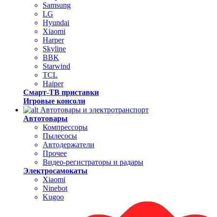
Samsung
LG
Hyundai
Xiaomi
Harper
Skyline
BBK
Starwind
TCL
Haiper
Смарт-ТВ приставки
Игровые консоли
Автотовары и электротранспорт
Автотовары
Компрессоры
Пылесосы
Автодержатели
Прочее
Видео-регистраторы и радары
Электросамокаты
Xiaomi
Ninebot
Kugoo