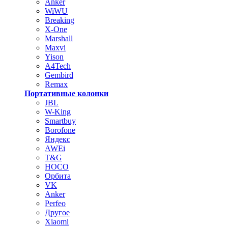
Anker
WiWU
Breaking
X-One
Marshall
Maxvi
Yison
A4Tech
Gembird
Remax
Портативные колонки
JBL
W-King
Smartbuy
Borofone
Яндекс
AWEi
T&G
HOCO
Орбита
VK
Anker
Perfeo
Другое
Xiaomi