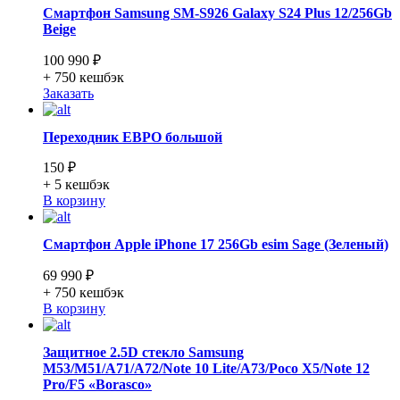
Смартфон Samsung SM-S926 Galaxy S24 Plus 12/256Gb
Beige
100 990 ₽
+ 750
кешбэк
Заказать
Переходник ЕВРО большой
150 ₽
+ 5
кешбэк
В корзину
Смартфон Apple iPhone 17 256Gb esim Sage (Зеленый)
69 990 ₽
+ 750
кешбэк
В корзину
Защитное 2.5D стекло Samsung
M53/M51/A71/A72/Note 10 Lite/A73/Poco X5/Note 12
Pro/F5 «Borasco»