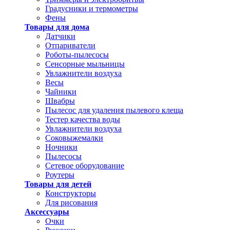
Градусники и термометры
Фены
Товары для дома
Датчики
Отпариватели
Роботы-пылесосы
Сенсорные мыльницы
Увлажнители воздуха
Весы
Чайники
Швабры
Пылесос для удаления пылевого клеща
Тестер качества воды
Увлажнители воздуха
Соковыжемалки
Ночники
Пылесосы
Сетевое оборудование
Роутеры
Товары для детей
Конструкторы
Для рисования
Аксессуары
Очки