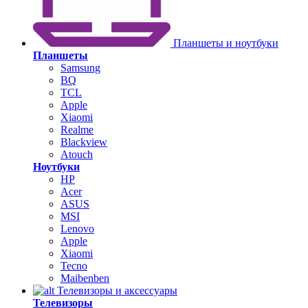
Планшеты и ноутбуки
Планшеты
Samsung
BQ
TCL
Apple
Xiaomi
Realme
Blackview
Atouch
Ноутбуки
HP
Acer
ASUS
MSI
Lenovo
Apple
Xiaomi
Tecno
Maibenben
Телевизоры и аксессуары
Телевизоры