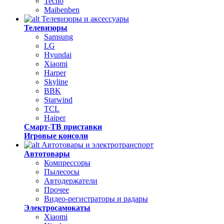
Tecno
Maibenben
Телевизоры и аксессуары
Телевизоры
Samsung
LG
Hyundai
Xiaomi
Harper
Skyline
BBK
Starwind
TCL
Haiper
Смарт-ТВ приставки
Игровые консоли
Автотовары и электротранспорт
Автотовары
Компрессоры
Пылесосы
Автодержатели
Прочее
Видео-регистраторы и радары
Электросамокаты
Xiaomi