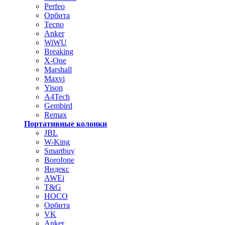
Perfeo
Орбита
Tecno
Anker
WiWU
Breaking
X-One
Marshall
Maxvi
Yison
A4Tech
Gembird
Remax
Портативные колонки
JBL
W-King
Smartbuy
Borofone
Яндекс
AWEi
T&G
HOCO
Орбита
VK
Anker