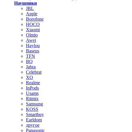
Наушники
JBL
Apple
Borofone
HOCO
Xiaomi
Olmio
Awei
Haylou
Baseus
TFN
BQ
Jabra
Celebrat
XO
Realme
InPods
Usams
Ritmix
Samsung
KOSS
Smartbuy
Earldom
другое
Panasonic