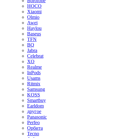
Borofone
HOCO
Xiaomi
Olmio
Awei
Haylou
Baseus
TFN
BQ
Jabra
Celebrat
XO
Realme
InPods
Usams
Ritmix
Samsung
KOSS
Smartbuy
Earldom
другое
Panasonic
Perfeo
Орбита
Tecno