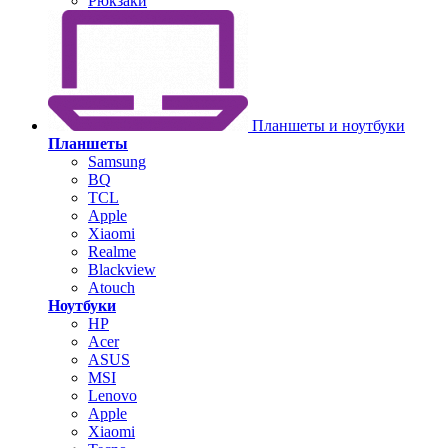
Рюкзаки
Планшеты и ноутбуки
Планшеты
Samsung
BQ
TCL
Apple
Xiaomi
Realme
Blackview
Atouch
Ноутбуки
HP
Acer
ASUS
MSI
Lenovo
Apple
Xiaomi