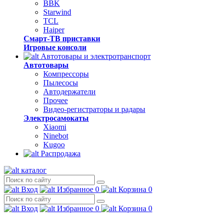
BBK
Starwind
TCL
Haiper
Смарт-ТВ приставки
Игровые консоли
Автотовары и электротранспорт
Автотовары
Компрессоры
Пылесосы
Автодержатели
Прочее
Видео-регистраторы и радары
Электросамокаты
Xiaomi
Ninebot
Kugoo
Распродажа
каталог
Вход
Избранное
0
Корзина
0
Вход
Избранное
0
Корзина
0