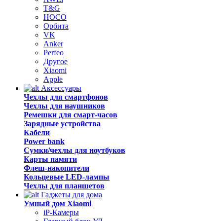
T&G
HOCO
Орбита
VK
Anker
Perfeo
Другое
Xiaomi
Apple
Аксессуары
Чехлы для смартфонов
Чехлы для наушников
Ремешки для смарт-часов
Зарядные устройства
Кабели
Power bank
Сумки/чехлы для ноутбуков
Карты памяти
Флеш-накопители
Кольцевые LED-лампы
Чехлы для планшетов
Гаджеты для дома
Умный дом Xiaomi
iP-Камеры