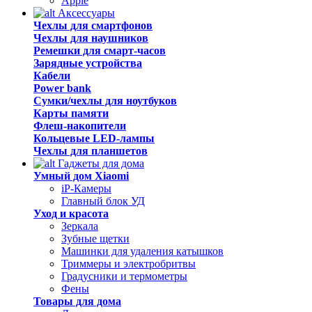
Apple
Аксессуары
Чехлы для смартфонов
Чехлы для наушников
Ремешки для смарт-часов
Зарядные устройства
Кабели
Power bank
Сумки/чехлы для ноутбуков
Карты памяти
Флеш-накопители
Кольцевые LED-лампы
Чехлы для планшетов
Гаджеты для дома
Умный дом Xiaomi
iP-Камеры
Главный блок УД
Уход и красота
Зеркала
Зубные щетки
Машинки для удаления катышков
Триммеры и электробритвы
Градусники и термометры
Фены
Товары для дома