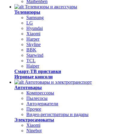
Maibenben
Телевизоры и аксессуары
Телевизоры
Samsung
LG
Hyundai
Xiaomi
Harper
Skyline
BBK
Starwind
TCL
Haiper
Смарт-ТВ приставки
Игровые консоли
Автотовары и электротранспорт
Автотовары
Компрессоры
Пылесосы
Автодержатели
Прочее
Видео-регистраторы и радары
Электросамокаты
Xiaomi
Ninebot