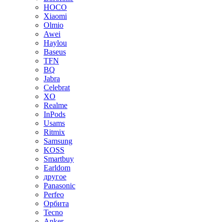
HOCO
Xiaomi
Olmio
Awei
Haylou
Baseus
TFN
BQ
Jabra
Celebrat
XO
Realme
InPods
Usams
Ritmix
Samsung
KOSS
Smartbuy
Earldom
другое
Panasonic
Perfeo
Орбита
Tecno
Anker