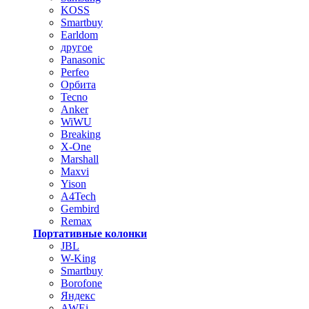
KOSS
Smartbuy
Earldom
другое
Panasonic
Perfeo
Орбита
Tecno
Anker
WiWU
Breaking
X-One
Marshall
Maxvi
Yison
A4Tech
Gembird
Remax
Портативные колонки
JBL
W-King
Smartbuy
Borofone
Яндекс
AWEi