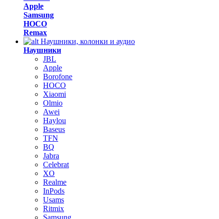
Apple
Samsung
HOCO
Remax
Наушники, колонки и аудио
Наушники
JBL
Apple
Borofone
HOCO
Xiaomi
Olmio
Awei
Haylou
Baseus
TFN
BQ
Jabra
Celebrat
XO
Realme
InPods
Usams
Ritmix
Samsung