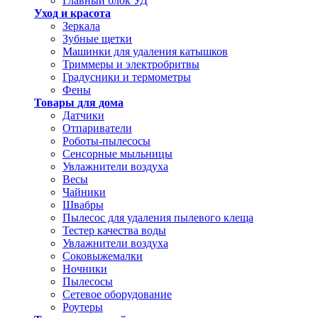
Главный блок УД
Уход и красота
Зеркала
Зубные щетки
Машинки для удаления катышков
Триммеры и электробритвы
Градусники и термометры
Фены
Товары для дома
Датчики
Отпариватели
Роботы-пылесосы
Сенсорные мыльницы
Увлажнители воздуха
Весы
Чайники
Швабры
Пылесос для удаления пылевого клеща
Тестер качества воды
Увлажнители воздуха
Соковыжемалки
Ночники
Пылесосы
Сетевое оборудование
Роутеры