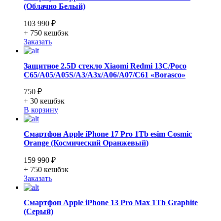
(Облачно Белый)
103 990 ₽
+ 750
кешбэк
Заказать
Защитное 2.5D стекло Xiaomi Redmi 13C/Poco
C65/A05/A05S/A3/A3x/A06/A07/C61 «Borasco»
750 ₽
+ 30
кешбэк
В корзину
Смартфон Apple iPhone 17 Pro 1Tb esim Cosmic
Orange (Космический Оранжевый)
159 990 ₽
+ 750
кешбэк
Заказать
Смартфон Apple iPhone 13 Pro Max 1Tb Graphite
(Серый)