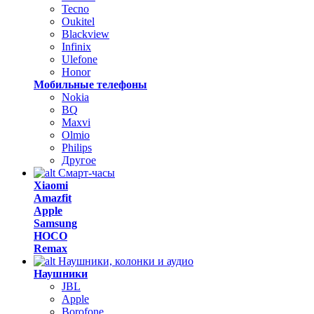
Tecno
Oukitel
Blackview
Infinix
Ulefone
Honor
Мобильные телефоны
Nokia
BQ
Maxvi
Olmio
Philips
Другое
Смарт-часы
Xiaomi
Amazfit
Apple
Samsung
HOCO
Remax
Наушники, колонки и аудио
Наушники
JBL
Apple
Borofone