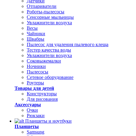
Датчики
Отпариватели
Роботы-пылесосы
Сенсорные мыльницы
Увлажнители воздуха
Весы
Чайники
Швабры
Пылесос для удаления пылевого клеща
Тестер качества воды
Увлажнители воздуха
Соковыжемалки
Ночники
Пылесосы
Сетевое оборудование
Роутеры
Товары для детей
Конструкторы
Для рисования
Аксессуары
Очки
Рюкзаки
Планшеты и ноутбуки
Планшеты
Samsung