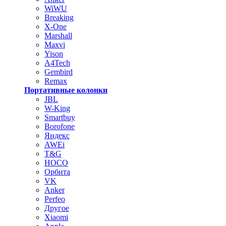
WiWU
Breaking
X-One
Marshall
Maxvi
Yison
A4Tech
Gembird
Remax
Портативные колонки
JBL
W-King
Smartbuy
Borofone
Яндекс
AWEi
T&G
HOCO
Орбита
VK
Anker
Perfeo
Другое
Xiaomi