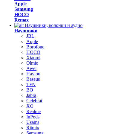
Apple
Samsung
HOCO
Remax
Наушники, колонки и аудио
Наушники
JBL
Apple
Borofone
HOCO
Xiaomi
Olmio
Awei
Haylou
Baseus
TFN
BQ
Jabra
Celebrat
XO
Realme
InPods
Usams
Ritmix
Samsung