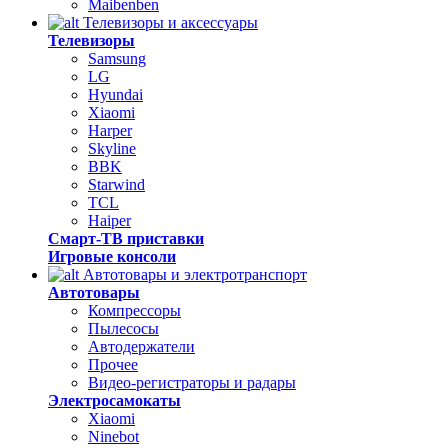
Maibenben
Телевизоры и аксессуары
Телевизоры
Samsung
LG
Hyundai
Xiaomi
Harper
Skyline
BBK
Starwind
TCL
Haiper
Смарт-ТВ приставки
Игровые консоли
Автотовары и электротранспорт
Автотовары
Компрессоры
Пылесосы
Автодержатели
Прочее
Видео-регистраторы и радары
Электросамокаты
Xiaomi
Ninebot