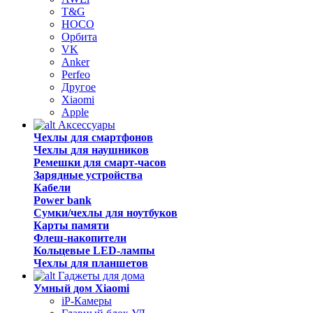
T&G
HOCO
Орбита
VK
Anker
Perfeo
Другое
Xiaomi
Apple
Аксессуары
Чехлы для смартфонов
Чехлы для наушников
Ремешки для смарт-часов
Зарядные устройства
Кабели
Power bank
Сумки/чехлы для ноутбуков
Карты памяти
Флеш-накопители
Кольцевые LED-лампы
Чехлы для планшетов
Гаджеты для дома
Умный дом Xiaomi
iP-Камеры