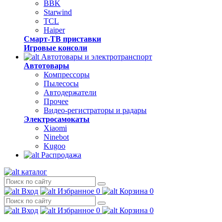
BBK
Starwind
TCL
Haiper
Смарт-ТВ приставки
Игровые консоли
Автотовары и электротранспорт
Автотовары
Компрессоры
Пылесосы
Автодержатели
Прочее
Видео-регистраторы и радары
Электросамокаты
Xiaomi
Ninebot
Kugoo
Распродажа
каталог
Вход
Избранное
0
Корзина
0
Вход
Избранное
0
Корзина
0