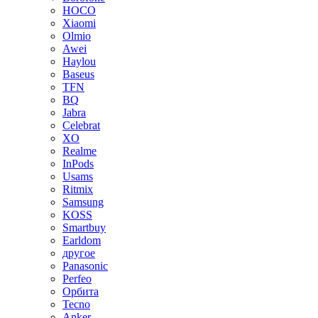
HOCO
Xiaomi
Olmio
Awei
Haylou
Baseus
TFN
BQ
Jabra
Celebrat
XO
Realme
InPods
Usams
Ritmix
Samsung
KOSS
Smartbuy
Earldom
другое
Panasonic
Perfeo
Орбита
Tecno
Anker