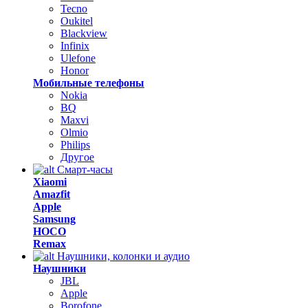
Tecno
Oukitel
Blackview
Infinix
Ulefone
Honor
Мобильные телефоны
Nokia
BQ
Maxvi
Olmio
Philips
Другое
Смарт-часы
Xiaomi
Amazfit
Apple
Samsung
HOCO
Remax
Наушники, колонки и аудио
Наушники
JBL
Apple
Borofone