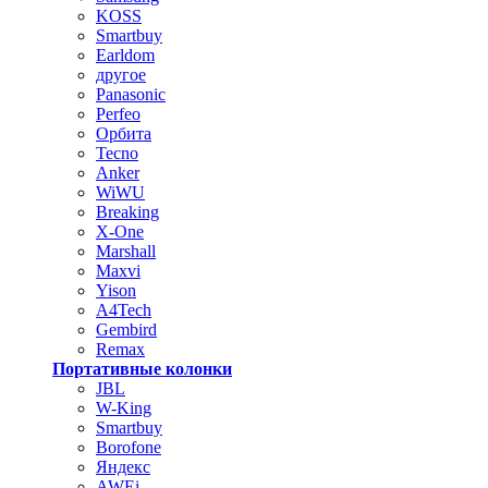
KOSS
Smartbuy
Earldom
другое
Panasonic
Perfeo
Орбита
Tecno
Anker
WiWU
Breaking
X-One
Marshall
Maxvi
Yison
A4Tech
Gembird
Remax
Портативные колонки
JBL
W-King
Smartbuy
Borofone
Яндекс
AWEi