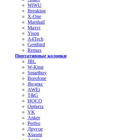
WiWU
Breaking
X-One
Marshall
Maxvi
Yison
A4Tech
Gembird
Remax
Портативные колонки
JBL
W-King
Smartbuy
Borofone
Яндекс
AWEi
T&G
HOCO
Орбита
VK
Anker
Perfeo
Другое
Xiaomi