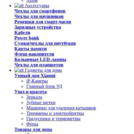
Apple
Аксессуары
Чехлы для смартфонов
Чехлы для наушников
Ремешки для смарт-часов
Зарядные устройства
Кабели
Power bank
Сумки/чехлы для ноутбуков
Карты памяти
Флеш-накопители
Кольцевые LED-лампы
Чехлы для планшетов
Гаджеты для дома
Умный дом Xiaomi
iP-Камеры
Главный блок УД
Уход и красота
Зеркала
Зубные щетки
Машинки для удаления катышков
Триммеры и электробритвы
Градусники и термометры
Фены
Товары для дома