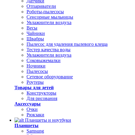
Датчики
Отпариватели
Роботы-пылесосы
Сенсорные мыльницы
Увлажнители воздуха
Весы
Чайники
Швабры
Пылесос для удаления пылевого клеща
Тестер качества воды
Увлажнители воздуха
Соковыжемалки
Ночники
Пылесосы
Сетевое оборудование
Роутеры
Товары для детей
Конструкторы
Для рисования
Аксессуары
Очки
Рюкзаки
Планшеты и ноутбуки
Планшеты
Samsung