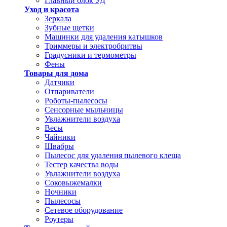
Главный блок УД
Уход и красота
Зеркала
Зубные щетки
Машинки для удаления катышков
Триммеры и электробритвы
Градусники и термометры
Фены
Товары для дома
Датчики
Отпариватели
Роботы-пылесосы
Сенсорные мыльницы
Увлажнители воздуха
Весы
Чайники
Швабры
Пылесос для удаления пылевого клеща
Тестер качества воды
Увлажнители воздуха
Соковыжемалки
Ночники
Пылесосы
Сетевое оборудование
Роутеры