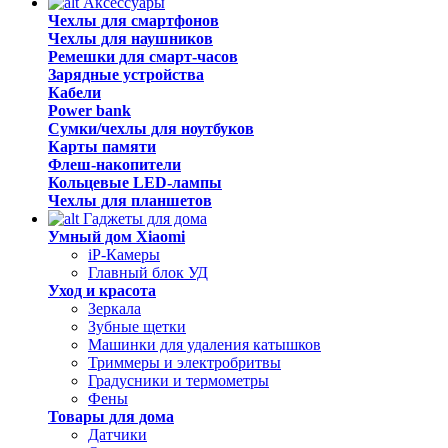
Аксессуары
Чехлы для смартфонов
Чехлы для наушников
Ремешки для смарт-часов
Зарядные устройства
Кабели
Power bank
Сумки/чехлы для ноутбуков
Карты памяти
Флеш-накопители
Кольцевые LED-лампы
Чехлы для планшетов
Гаджеты для дома
Умный дом Xiaomi
iP-Камеры
Главный блок УД
Уход и красота
Зеркала
Зубные щетки
Машинки для удаления катышков
Триммеры и электробритвы
Градусники и термометры
Фены
Товары для дома
Датчики