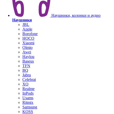
Наушники, колонки и аудио
Наушники
JBL
Apple
Borofone
HOCO
Xiaomi
Olmio
Awei
Haylou
Baseus
TFN
BQ
Jabra
Celebrat
XO
Realme
InPods
Usams
Ritmix
Samsung
KOSS