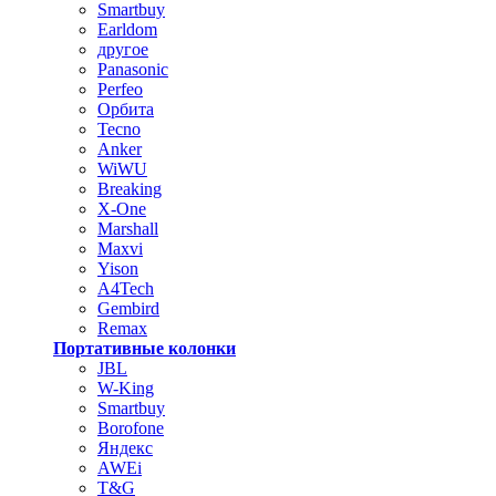
Smartbuy
Earldom
другое
Panasonic
Perfeo
Орбита
Tecno
Anker
WiWU
Breaking
X-One
Marshall
Maxvi
Yison
A4Tech
Gembird
Remax
Портативные колонки
JBL
W-King
Smartbuy
Borofone
Яндекс
AWEi
T&G