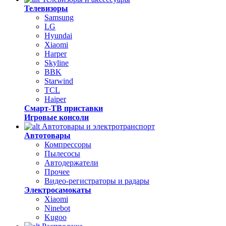
Телевизоры
Samsung
LG
Hyundai
Xiaomi
Harper
Skyline
BBK
Starwind
TCL
Haiper
Смарт-ТВ приставки
Игровые консоли
Автотовары и электротранспорт
Автотовары
Компрессоры
Пылесосы
Автодержатели
Прочее
Видео-регистраторы и радары
Электросамокаты
Xiaomi
Ninebot
Kugoo