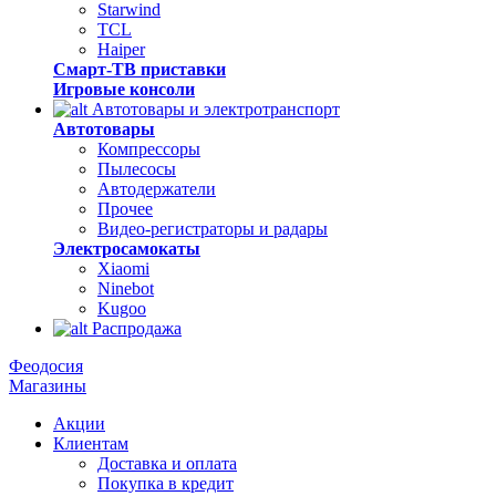
Starwind
TCL
Haiper
Смарт-ТВ приставки
Игровые консоли
Автотовары и электротранспорт
Автотовары
Компрессоры
Пылесосы
Автодержатели
Прочее
Видео-регистраторы и радары
Электросамокаты
Xiaomi
Ninebot
Kugoo
Распродажа
Феодосия
Магазины
Акции
Клиентам
Доставка и оплата
Покупка в кредит