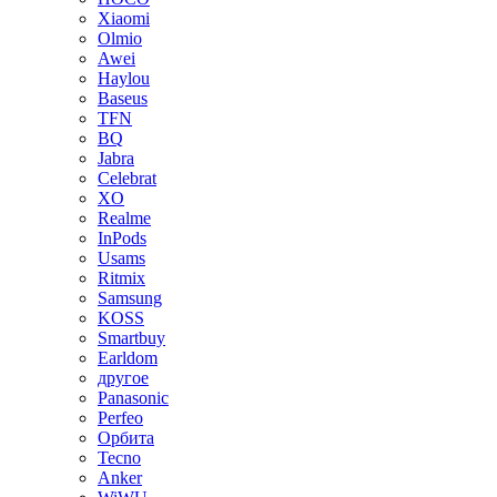
Xiaomi
Olmio
Awei
Haylou
Baseus
TFN
BQ
Jabra
Celebrat
XO
Realme
InPods
Usams
Ritmix
Samsung
KOSS
Smartbuy
Earldom
другое
Panasonic
Perfeo
Орбита
Tecno
Anker