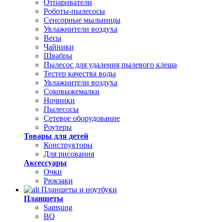
Отпариватели
Роботы-пылесосы
Сенсорные мыльницы
Увлажнители воздуха
Весы
Чайники
Швабры
Пылесос для удаления пылевого клеща
Тестер качества воды
Увлажнители воздуха
Соковыжемалки
Ночники
Пылесосы
Сетевое оборудование
Роутеры
Товары для детей
Конструкторы
Для рисования
Аксессуары
Очки
Рюкзаки
Планшеты и ноутбуки
Планшеты
Samsung
BQ