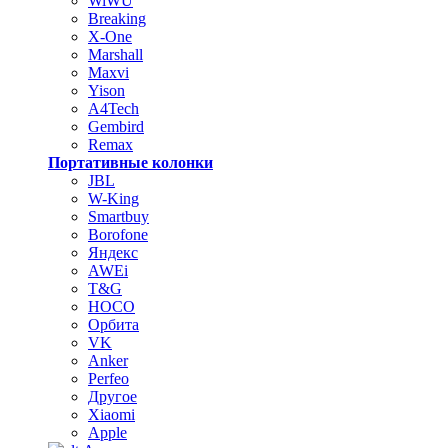
WiWU
Breaking
X-One
Marshall
Maxvi
Yison
A4Tech
Gembird
Remax
Портативные колонки
JBL
W-King
Smartbuy
Borofone
Яндекс
AWEi
T&G
HOCO
Орбита
VK
Anker
Perfeo
Другое
Xiaomi
Apple