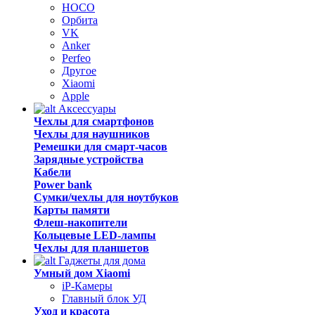
HOCO
Орбита
VK
Anker
Perfeo
Другое
Xiaomi
Apple
Аксессуары
Чехлы для смартфонов
Чехлы для наушников
Ремешки для смарт-часов
Зарядные устройства
Кабели
Power bank
Сумки/чехлы для ноутбуков
Карты памяти
Флеш-накопители
Кольцевые LED-лампы
Чехлы для планшетов
Гаджеты для дома
Умный дом Xiaomi
iP-Камеры
Главный блок УД
Уход и красота