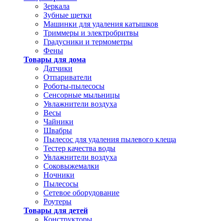
Зеркала
Зубные щетки
Машинки для удаления катышков
Триммеры и электробритвы
Градусники и термометры
Фены
Товары для дома
Датчики
Отпариватели
Роботы-пылесосы
Сенсорные мыльницы
Увлажнители воздуха
Весы
Чайники
Швабры
Пылесос для удаления пылевого клеща
Тестер качества воды
Увлажнители воздуха
Соковыжемалки
Ночники
Пылесосы
Сетевое оборудование
Роутеры
Товары для детей
Конструкторы