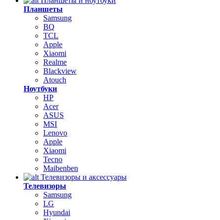
Планшеты и ноутбуки
Планшеты
Samsung
BQ
TCL
Apple
Xiaomi
Realme
Blackview
Atouch
Ноутбуки
HP
Acer
ASUS
MSI
Lenovo
Apple
Xiaomi
Tecno
Maibenben
Телевизоры и аксессуары
Телевизоры
Samsung
LG
Hyundai