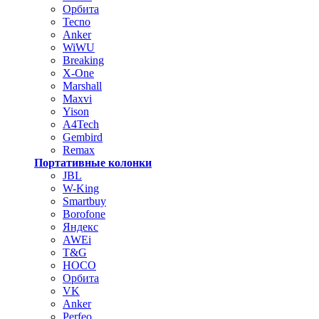
Орбита
Tecno
Anker
WiWU
Breaking
X-One
Marshall
Maxvi
Yison
A4Tech
Gembird
Remax
Портативные колонки
JBL
W-King
Smartbuy
Borofone
Яндекс
AWEi
T&G
HOCO
Орбита
VK
Anker
Perfeo