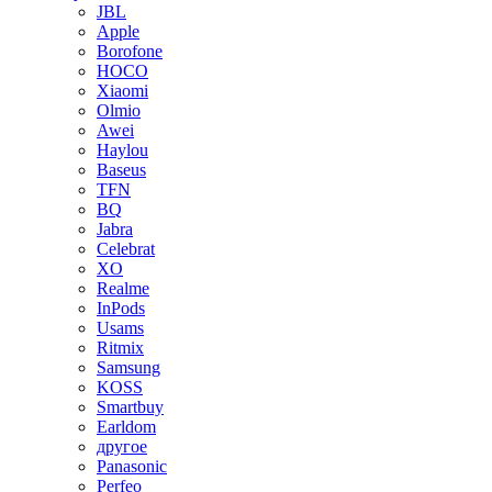
JBL
Apple
Borofone
HOCO
Xiaomi
Olmio
Awei
Haylou
Baseus
TFN
BQ
Jabra
Celebrat
XO
Realme
InPods
Usams
Ritmix
Samsung
KOSS
Smartbuy
Earldom
другое
Panasonic
Perfeo