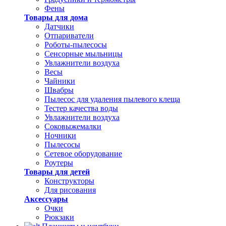
Фены
Товары для дома
Датчики
Отпариватели
Роботы-пылесосы
Сенсорные мыльницы
Увлажнители воздуха
Весы
Чайники
Швабры
Пылесос для удаления пылевого клеща
Тестер качества воды
Увлажнители воздуха
Соковыжемалки
Ночники
Пылесосы
Сетевое оборудование
Роутеры
Товары для детей
Конструкторы
Для рисования
Аксессуары
Очки
Рюкзаки