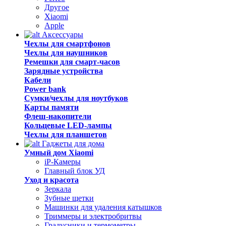
Другое
Xiaomi
Apple
Аксессуары
Чехлы для смартфонов
Чехлы для наушников
Ремешки для смарт-часов
Зарядные устройства
Кабели
Power bank
Сумки/чехлы для ноутбуков
Карты памяти
Флеш-накопители
Кольцевые LED-лампы
Чехлы для планшетов
Гаджеты для дома
Умный дом Xiaomi
iP-Камеры
Главный блок УД
Уход и красота
Зеркала
Зубные щетки
Машинки для удаления катышков
Триммеры и электробритвы
Градусники и термометры