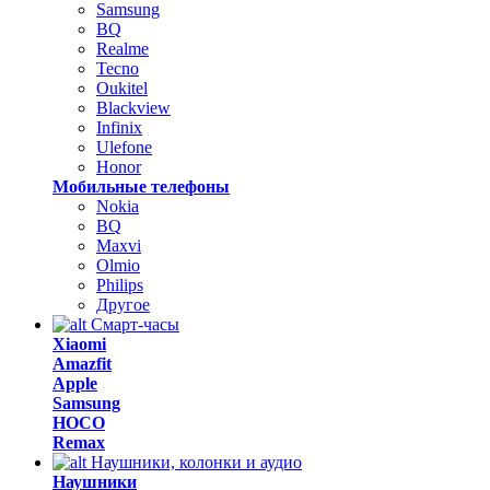
Samsung
BQ
Realme
Tecno
Oukitel
Blackview
Infinix
Ulefone
Honor
Мобильные телефоны
Nokia
BQ
Maxvi
Olmio
Philips
Другое
Смарт-часы
Xiaomi
Amazfit
Apple
Samsung
HOCO
Remax
Наушники, колонки и аудио
Наушники