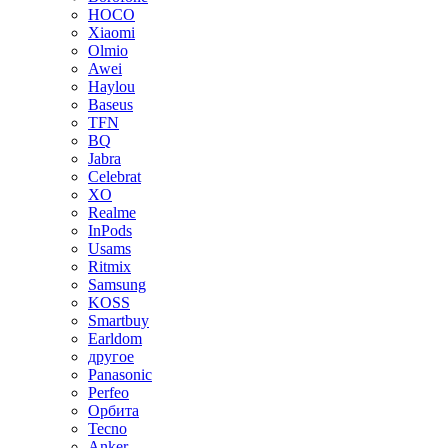
HOCO
Xiaomi
Olmio
Awei
Haylou
Baseus
TFN
BQ
Jabra
Celebrat
XO
Realme
InPods
Usams
Ritmix
Samsung
KOSS
Smartbuy
Earldom
другое
Panasonic
Perfeo
Орбита
Tecno
Anker