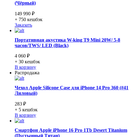
(Чёрный)
149 990 ₽
+ 750
кешбэк
Заказать
Портативная акустика W-king T9 Mini 20W/ 5-8
часов/TWS/ LED (Black)
4 060 ₽
+ 30
кешбэк
В корзину
Распродажа
Чехол Apple Silicone Case для iPhone 14 Pro 360 (#41
Лиловый)
283 ₽
+ 5
кешбэк
В корзину
Смартфон Apple iPhone 16 Pro 1Tb Desert Titanium
(Пустынный Титан)