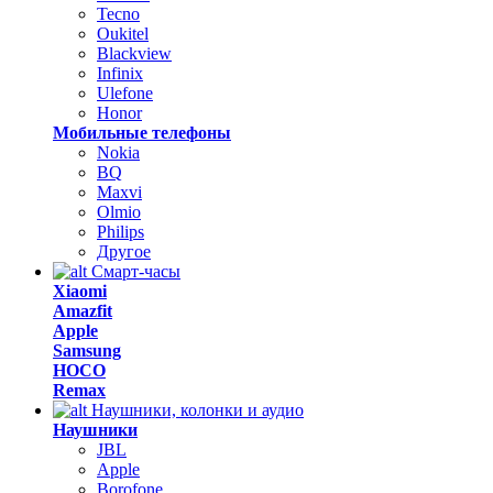
Tecno
Oukitel
Blackview
Infinix
Ulefone
Honor
Мобильные телефоны
Nokia
BQ
Maxvi
Olmio
Philips
Другое
Смарт-часы
Xiaomi
Amazfit
Apple
Samsung
HOCO
Remax
Наушники, колонки и аудио
Наушники
JBL
Apple
Borofone