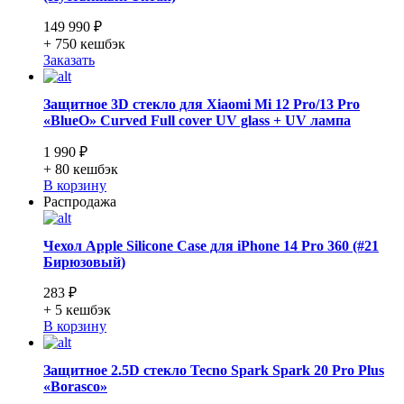
149 990 ₽
+ 750
кешбэк
Заказать
Защитное 3D стекло для Xiaomi Mi 12 Pro/13 Pro
«BlueO» Curved Full cover UV glass + UV лампа
1 990 ₽
+ 80
кешбэк
В корзину
Распродажа
Чехол Apple Silicone Case для iPhone 14 Pro 360 (#21
Бирюзовый)
283 ₽
+ 5
кешбэк
В корзину
Защитное 2.5D стекло Tecno Spark Spark 20 Pro Plus
«Borasco»