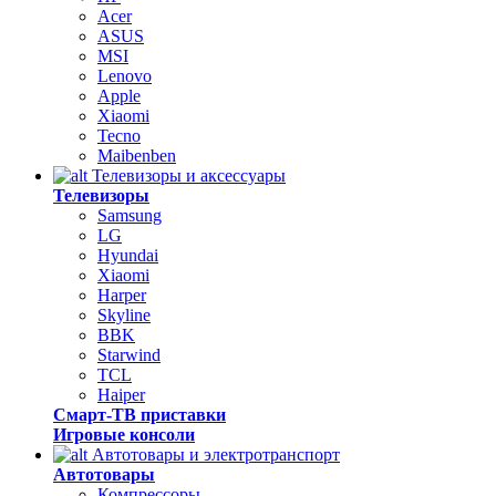
Acer
ASUS
MSI
Lenovo
Apple
Xiaomi
Tecno
Maibenben
Телевизоры и аксессуары
Телевизоры
Samsung
LG
Hyundai
Xiaomi
Harper
Skyline
BBK
Starwind
TCL
Haiper
Смарт-ТВ приставки
Игровые консоли
Автотовары и электротранспорт
Автотовары
Компрессоры