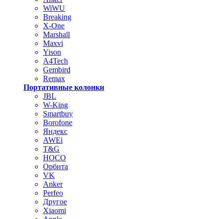
WiWU
Breaking
X-One
Marshall
Maxvi
Yison
A4Tech
Gembird
Remax
Портативные колонки
JBL
W-King
Smartbuy
Borofone
Яндекс
AWEi
T&G
HOCO
Орбита
VK
Anker
Perfeo
Другое
Xiaomi