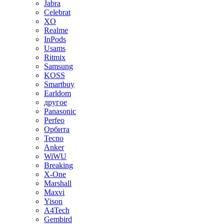
Jabra
Celebrat
XO
Realme
InPods
Usams
Ritmix
Samsung
KOSS
Smartbuy
Earldom
другое
Panasonic
Perfeo
Орбита
Tecno
Anker
WiWU
Breaking
X-One
Marshall
Maxvi
Yison
A4Tech
Gembird