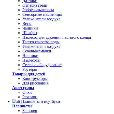
Датчики
Отпариватели
Роботы-пылесосы
Сенсорные мыльницы
Увлажнители воздуха
Весы
Чайники
Швабры
Пылесос для удаления пылевого клеща
Тестер качества воды
Увлажнители воздуха
Соковыжемалки
Ночники
Пылесосы
Сетевое оборудование
Роутеры
Товары для детей
Конструкторы
Для рисования
Аксессуары
Очки
Рюкзаки
Планшеты и ноутбуки
Планшеты
Samsung