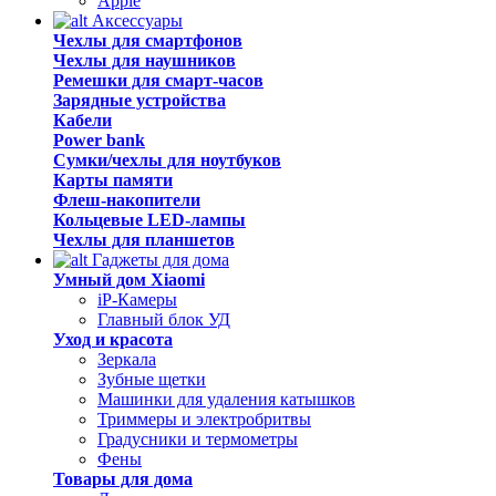
Apple
Аксессуары
Чехлы для смартфонов
Чехлы для наушников
Ремешки для смарт-часов
Зарядные устройства
Кабели
Power bank
Сумки/чехлы для ноутбуков
Карты памяти
Флеш-накопители
Кольцевые LED-лампы
Чехлы для планшетов
Гаджеты для дома
Умный дом Xiaomi
iP-Камеры
Главный блок УД
Уход и красота
Зеркала
Зубные щетки
Машинки для удаления катышков
Триммеры и электробритвы
Градусники и термометры
Фены
Товары для дома