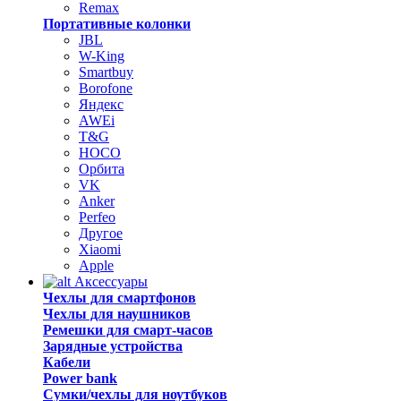
Remax
Портативные колонки
JBL
W-King
Smartbuy
Borofone
Яндекс
AWEi
T&G
HOCO
Орбита
VK
Anker
Perfeo
Другое
Xiaomi
Apple
Аксессуары
Чехлы для смартфонов
Чехлы для наушников
Ремешки для смарт-часов
Зарядные устройства
Кабели
Power bank
Сумки/чехлы для ноутбуков