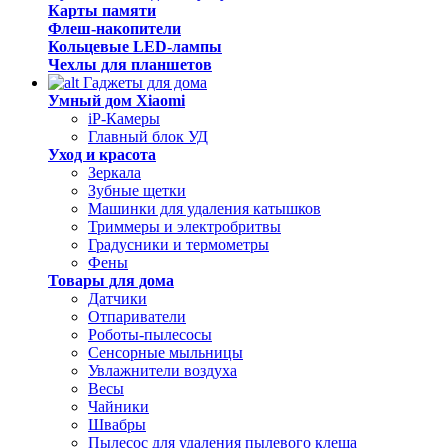
Карты памяти
Флеш-накопители
Кольцевые LED-лампы
Чехлы для планшетов
Гаджеты для дома
Умный дом Xiaomi
iP-Камеры
Главный блок УД
Уход и красота
Зеркала
Зубные щетки
Машинки для удаления катышков
Триммеры и электробритвы
Градусники и термометры
Фены
Товары для дома
Датчики
Отпариватели
Роботы-пылесосы
Сенсорные мыльницы
Увлажнители воздуха
Весы
Чайники
Швабры
Пылесос для удаления пылевого клеща