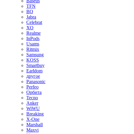
Baseus
TFN
BQ
Jabra
Celebrat
XO
Realme
InPods
Usams
Ritmix
Samsung
KOSS
Smartbuy
Earldom
другое
Panasonic
Perfeo
Орбита
Tecno
Anker
WiWU
Breaking
X-One
Marshall
Maxvi