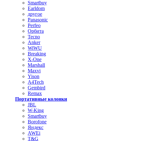
Smartbuy
Earldom
другое
Panasonic
Perfeo
Орбита
Tecno
Anker
WiWU
Breaking
X-One
Marshall
Maxvi
Yison
A4Tech
Gembird
Remax
Портативные колонки
JBL
W-King
Smartbuy
Borofone
Яндекс
AWEi
T&G