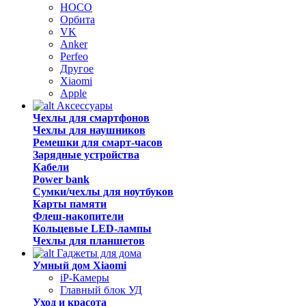
HOCO
Орбита
VK
Anker
Perfeo
Другое
Xiaomi
Apple
Аксессуары
Чехлы для смартфонов
Чехлы для наушников
Ремешки для смарт-часов
Зарядные устройства
Кабели
Power bank
Сумки/чехлы для ноутбуков
Карты памяти
Флеш-накопители
Кольцевые LED-лампы
Чехлы для планшетов
Гаджеты для дома
Умный дом Xiaomi
iP-Камеры
Главный блок УД
Уход и красота