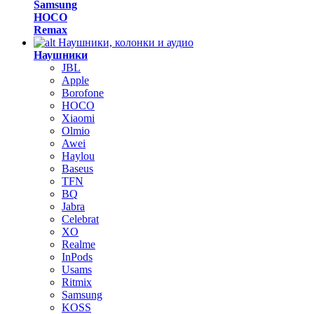
Samsung
HOCO
Remax
Наушники, колонки и аудио
Наушники
JBL
Apple
Borofone
HOCO
Xiaomi
Olmio
Awei
Haylou
Baseus
TFN
BQ
Jabra
Celebrat
XO
Realme
InPods
Usams
Ritmix
Samsung
KOSS