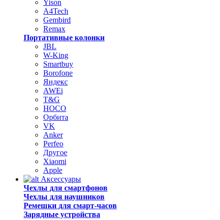
Yison
A4Tech
Gembird
Remax
Портативные колонки
JBL
W-King
Smartbuy
Borofone
Яндекс
AWEi
T&G
HOCO
Орбита
VK
Anker
Perfeo
Другое
Xiaomi
Apple
Аксессуары
Чехлы для смартфонов
Чехлы для наушников
Ремешки для смарт-часов
Зарядные устройства