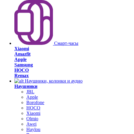
Смарт-часы
Xiaomi
Amazfit
Apple
Samsung
HOCO
Remax
Наушники, колонки и аудио
Наушники
JBL
Apple
Borofone
HOCO
Xiaomi
Olmio
Awei
Haylou