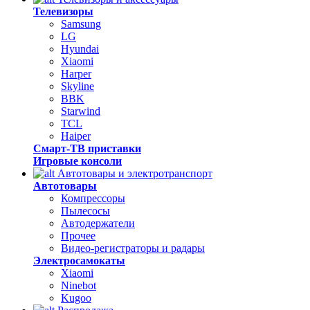
Телевизоры
Samsung
LG
Hyundai
Xiaomi
Harper
Skyline
BBK
Starwind
TCL
Haiper
Смарт-ТВ приставки
Игровые консоли
Автотовары и электротранспорт
Автотовары
Компрессоры
Пылесосы
Автодержатели
Прочее
Видео-регистраторы и радары
Электросамокаты
Xiaomi
Ninebot
Kugoo