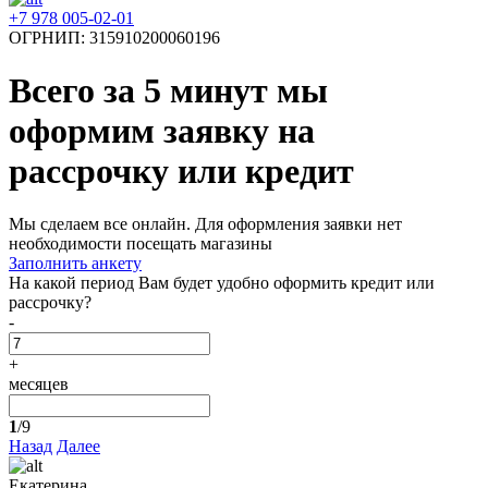
+7 978 005-02-01
ОГРНИП: 315910200060196
Всего за 5 минут
мы
оформим заявку на
рассрочку или кредит
Мы сделаем все онлайн. Для оформления заявки нет
необходимости посещать магазины
Заполнить анкету
На какой период Вам будет удобно оформить кредит или
рассрочку?
-
+
месяцев
1
/9
Назад
Далее
Екатерина