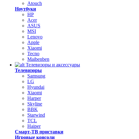
Atouch
Ноутбуки
HP
Acer
ASUS
MSI
Lenovo
Apple
Xiaomi
Tecno
Maibenben
Телевизоры и аксессуары
Телевизоры
Samsung
LG
Hyundai
Xiaomi
Harper
Skyline
BBK
Starwind
TCL
Haiper
Смарт-ТВ приставки
Игровые консоли