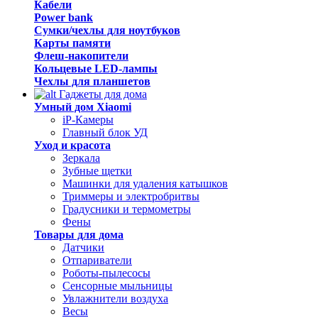
Кабели
Power bank
Сумки/чехлы для ноутбуков
Карты памяти
Флеш-накопители
Кольцевые LED-лампы
Чехлы для планшетов
Гаджеты для дома
Умный дом Xiaomi
iP-Камеры
Главный блок УД
Уход и красота
Зеркала
Зубные щетки
Машинки для удаления катышков
Триммеры и электробритвы
Градусники и термометры
Фены
Товары для дома
Датчики
Отпариватели
Роботы-пылесосы
Сенсорные мыльницы
Увлажнители воздуха
Весы