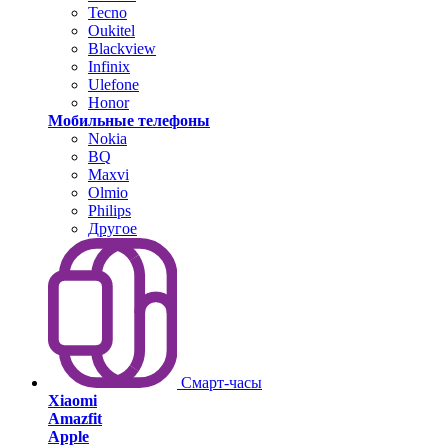
Tecno
Oukitel
Blackview
Infinix
Ulefone
Honor
Мобильные телефоны
Nokia
BQ
Maxvi
Olmio
Philips
Другое
Смарт-часы
Xiaomi
Amazfit
Apple