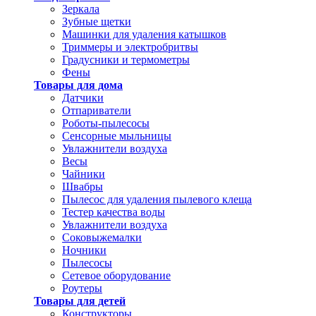
Зеркала
Зубные щетки
Машинки для удаления катышков
Триммеры и электробритвы
Градусники и термометры
Фены
Товары для дома
Датчики
Отпариватели
Роботы-пылесосы
Сенсорные мыльницы
Увлажнители воздуха
Весы
Чайники
Швабры
Пылесос для удаления пылевого клеща
Тестер качества воды
Увлажнители воздуха
Соковыжемалки
Ночники
Пылесосы
Сетевое оборудование
Роутеры
Товары для детей
Конструкторы