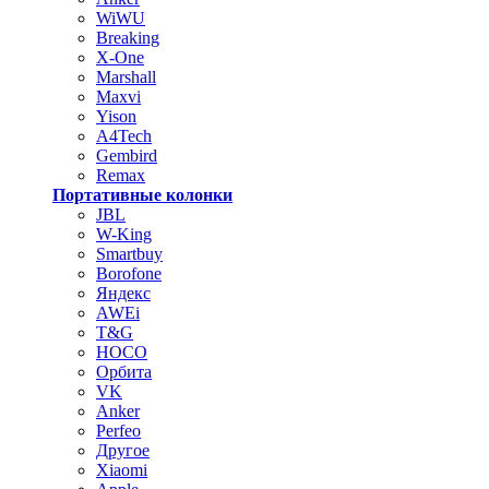
WiWU
Breaking
X-One
Marshall
Maxvi
Yison
A4Tech
Gembird
Remax
Портативные колонки
JBL
W-King
Smartbuy
Borofone
Яндекс
AWEi
T&G
HOCO
Орбита
VK
Anker
Perfeo
Другое
Xiaomi