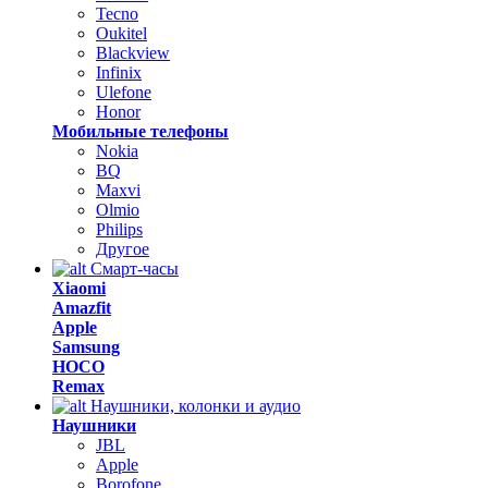
Tecno
Oukitel
Blackview
Infinix
Ulefone
Honor
Мобильные телефоны
Nokia
BQ
Maxvi
Olmio
Philips
Другое
Смарт-часы
Xiaomi
Amazfit
Apple
Samsung
HOCO
Remax
Наушники, колонки и аудио
Наушники
JBL
Apple
Borofone