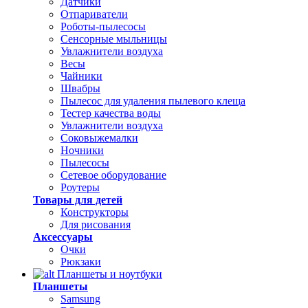
Датчики
Отпариватели
Роботы-пылесосы
Сенсорные мыльницы
Увлажнители воздуха
Весы
Чайники
Швабры
Пылесос для удаления пылевого клеща
Тестер качества воды
Увлажнители воздуха
Соковыжемалки
Ночники
Пылесосы
Сетевое оборудование
Роутеры
Товары для детей
Конструкторы
Для рисования
Аксессуары
Очки
Рюкзаки
Планшеты и ноутбуки
Планшеты
Samsung