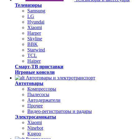
Телевизоры
Samsung
LG
Hyundai
Xiaomi
Harper
Skyline
BBK
Starwind
TCL
Haiper
Смарт-ТВ приставки
Игровые консоли
Автотовары и электротранспорт
Автотовары
Компрессоры
Пылесосы
Автодержатели
Прочее
Видео-регистраторы и радары
Электросамокаты
Xiaomi
Ninebot
Kugoo