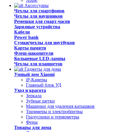
Apple
Аксессуары
Чехлы для смартфонов
Чехлы для наушников
Ремешки для смарт-часов
Зарядные устройства
Кабели
Power bank
Сумки/чехлы для ноутбуков
Карты памяти
Флеш-накопители
Кольцевые LED-лампы
Чехлы для планшетов
Гаджеты для дома
Умный дом Xiaomi
iP-Камеры
Главный блок УД
Уход и красота
Зеркала
Зубные щетки
Машинки для удаления катышков
Триммеры и электробритвы
Градусники и термометры
Фены
Товары для дома