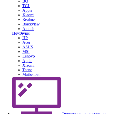
BQ
TCL
Apple
Xiaomi
Realme
Blackview
Atouch
Ноутбуки
HP
Acer
ASUS
MSI
Lenovo
Apple
Xiaomi
Tecno
Maibenben
Телевизоры и аксессуары