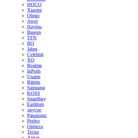
HOCO
Xiaomi
Olmio
Awei
Haylou
Baseus
TFN
BQ
Jabra
Celebrat
XO
Realme
InPods
Usams
Ritmix
Samsung
KOSS
Smartbuy
Earldom
другое
Panasonic
Perfeo
Орбита
Tecno
Anker