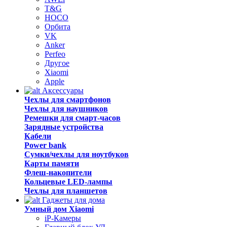
T&G
HOCO
Орбита
VK
Anker
Perfeo
Другое
Xiaomi
Apple
Аксессуары
Чехлы для смартфонов
Чехлы для наушников
Ремешки для смарт-часов
Зарядные устройства
Кабели
Power bank
Сумки/чехлы для ноутбуков
Карты памяти
Флеш-накопители
Кольцевые LED-лампы
Чехлы для планшетов
Гаджеты для дома
Умный дом Xiaomi
iP-Камеры