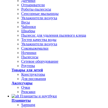
Датчики
Отпариватели
Роботы-пылесосы
Сенсорные мыльницы
Увлажнители воздуха
Весы
Чайники
Швабры
Пылесос для удаления пылевого клеща
Тестер качества воды
Увлажнители воздуха
Соковыжемалки
Ночники
Пылесосы
Сетевое оборудование
Роутеры
Товары для детей
Конструкторы
Для рисования
Аксессуары
Очки
Рюкзаки
Планшеты и ноутбуки
Планшеты
Samsung