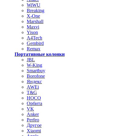
WiWU
Breaking
X-One
Marshall
Maxvi
Yison
A4Tech
Gembird
Remax
Портативные колонки
JBL
W-King
Smartbuy
Borofone
Яндекс
AWEi
T&G
HOCO
Орбита
VK
Anker
Perfeo
Другое
Xiaomi