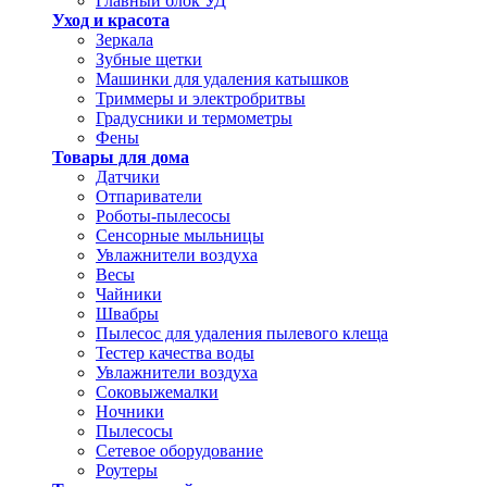
Главный блок УД
Уход и красота
Зеркала
Зубные щетки
Машинки для удаления катышков
Триммеры и электробритвы
Градусники и термометры
Фены
Товары для дома
Датчики
Отпариватели
Роботы-пылесосы
Сенсорные мыльницы
Увлажнители воздуха
Весы
Чайники
Швабры
Пылесос для удаления пылевого клеща
Тестер качества воды
Увлажнители воздуха
Соковыжемалки
Ночники
Пылесосы
Сетевое оборудование
Роутеры