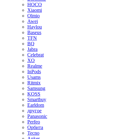
HOCO
Xiaomi
Olmio
Awei
Haylou
Baseus
TFN
BQ
Jabra
Celebrat
XO
Realme
InPods
Usams
Ritmix
Samsung
KOSS
Smartbuy
Earldom
другое
Panasonic
Perfeo
Орбита
Tecno
Anker