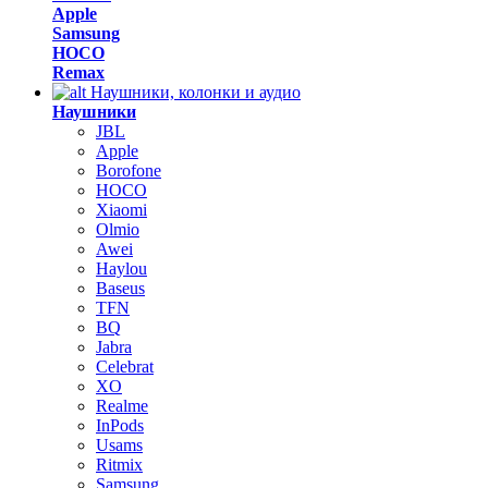
Apple
Samsung
HOCO
Remax
Наушники, колонки и аудио
Наушники
JBL
Apple
Borofone
HOCO
Xiaomi
Olmio
Awei
Haylou
Baseus
TFN
BQ
Jabra
Celebrat
XO
Realme
InPods
Usams
Ritmix
Samsung