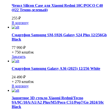
Чехол Silicon Case для Xiaomi Redmi 10C/POCO C40
(#22 Темно-зеленый)
255 ₽
В корзину
Смартфон Samsung SM-S926 Galaxy S24 Plus 12/256Gb
Black
77 990 ₽
+ 750
кешбэк
Заказать
Смартфон Samsung Galaxy A36 (2025) 12/256 White
24 490 ₽
+ 270
кешбэк
В корзину
Защитное 3D стекло Xiaomi Redmi/Tecno
9A/9C/10A/A1/A2 Plus/M5/Poco C51/Pop7/Go 2024/10c
Black