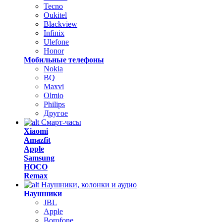
Tecno
Oukitel
Blackview
Infinix
Ulefone
Honor
Мобильные телефоны
Nokia
BQ
Maxvi
Olmio
Philips
Другое
Смарт-часы
Xiaomi
Amazfit
Apple
Samsung
HOCO
Remax
Наушники, колонки и аудио
Наушники
JBL
Apple
Borofone