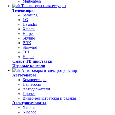
Maibenben
Телевизоры и аксессуары
Телевизоры
Samsung
LG
Hyundai
Xiaomi
Harper
Skyline
BBK
Starwind
TCL
Haiper
Смарт-ТВ приставки
Игровые консоли
Автотовары и электротранспорт
Автотовары
Компрессоры
Пылесосы
Автодержатели
Прочее
Видео-регистраторы и радары
Электросамокаты
Xiaomi
Ninebot