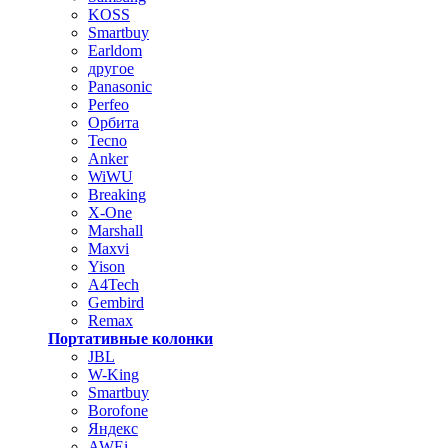
KOSS
Smartbuy
Earldom
другое
Panasonic
Perfeo
Орбита
Tecno
Anker
WiWU
Breaking
X-One
Marshall
Maxvi
Yison
A4Tech
Gembird
Remax
Портативные колонки
JBL
W-King
Smartbuy
Borofone
Яндекс
AWEi