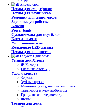
Apple
Аксессуары
Чехлы для смартфонов
Чехлы для наушников
Ремешки для смарт-часов
Зарядные устройства
Кабели
Power bank
Сумки/чехлы для ноутбуков
Карты памяти
Флеш-накопители
Кольцевые LED-лампы
Чехлы для планшетов
Гаджеты для дома
Умный дом Xiaomi
iP-Камеры
Главный блок УД
Уход и красота
Зеркала
Зубные щетки
Машинки для удаления катышков
Триммеры и электробритвы
Градусники и термометры
Фены
Товары для дома