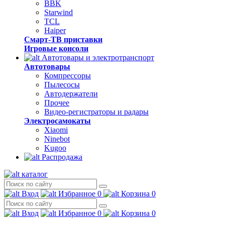
BBK
Starwind
TCL
Haiper
Смарт-ТВ приставки
Игровые консоли
Автотовары и электротранспорт
Автотовары
Компрессоры
Пылесосы
Автодержатели
Прочее
Видео-регистраторы и радары
Электросамокаты
Xiaomi
Ninebot
Kugoo
Распродажа
каталог
Вход
Избранное
0
Корзина
0
Вход
Избранное
0
Корзина
0