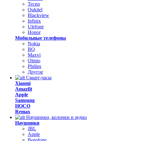
Tecno
Oukitel
Blackview
Infinix
Ulefone
Honor
Мобильные телефоны
Nokia
BQ
Maxvi
Olmio
Philips
Другое
Смарт-часы
Xiaomi
Amazfit
Apple
Samsung
HOCO
Remax
Наушники, колонки и аудио
Наушники
JBL
Apple
Borofone