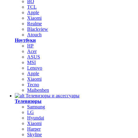
BQ
TCL
Apple
Xiaomi
Realme
Blackview
Atouch
Ноутбуки
HP
Acer
ASUS
MSI
Lenovo
Apple
Xiaomi
Tecno
Maibenben
Телевизоры и аксессуары
Телевизоры
Samsung
LG
Hyundai
Xiaomi
Harper
Skyline