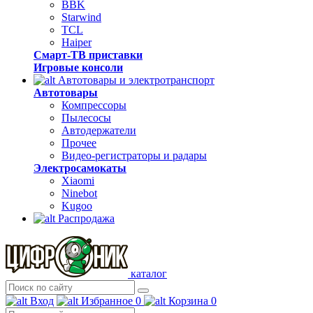
BBK
Starwind
TCL
Haiper
Смарт-ТВ приставки
Игровые консоли
Автотовары и электротранспорт
Автотовары
Компрессоры
Пылесосы
Автодержатели
Прочее
Видео-регистраторы и радары
Электросамокаты
Xiaomi
Ninebot
Kugoo
Распродажа
каталог
Вход
Избранное
0
Корзина
0