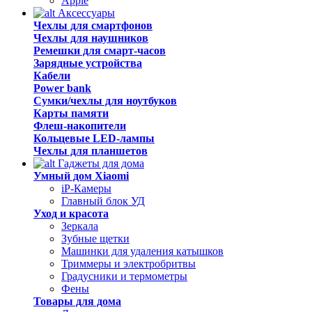
Apple
Аксессуары
Чехлы для смартфонов
Чехлы для наушников
Ремешки для смарт-часов
Зарядные устройства
Кабели
Power bank
Сумки/чехлы для ноутбуков
Карты памяти
Флеш-накопители
Кольцевые LED-лампы
Чехлы для планшетов
Гаджеты для дома
Умный дом Xiaomi
iP-Камеры
Главный блок УД
Уход и красота
Зеркала
Зубные щетки
Машинки для удаления катышков
Триммеры и электробритвы
Градусники и термометры
Фены
Товары для дома