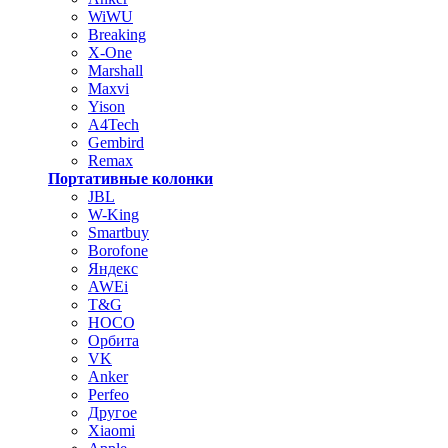
WiWU
Breaking
X-One
Marshall
Maxvi
Yison
A4Tech
Gembird
Remax
Портативные колонки
JBL
W-King
Smartbuy
Borofone
Яндекс
AWEi
T&G
HOCO
Орбита
VK
Anker
Perfeo
Другое
Xiaomi