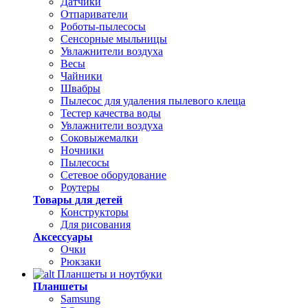
Датчики
Отпариватели
Роботы-пылесосы
Сенсорные мыльницы
Увлажнители воздуха
Весы
Чайники
Швабры
Пылесос для удаления пылевого клеща
Тестер качества воды
Увлажнители воздуха
Соковыжемалки
Ночники
Пылесосы
Сетевое оборудование
Роутеры
Товары для детей
Конструкторы
Для рисования
Аксессуары
Очки
Рюкзаки
Планшеты и ноутбуки
Планшеты
Samsung