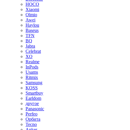
HOCO
Xiaomi
Olmio
Awei
Haylou
Baseus
TFN
BQ
Jabra
Celebrat
XO
Realme
InPods
Usams
Ritmix
Samsung
KOSS
Smartbuy
Earldom
другое
Panasonic
Perfeo
Орбита
Tecno
Anker