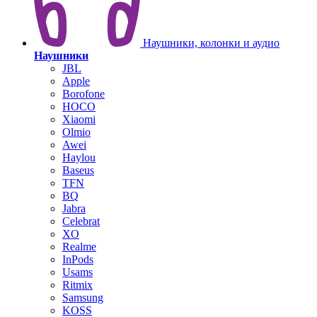
Наушники, колонки и аудио
Наушники
JBL
Apple
Borofone
HOCO
Xiaomi
Olmio
Awei
Haylou
Baseus
TFN
BQ
Jabra
Celebrat
XO
Realme
InPods
Usams
Ritmix
Samsung
KOSS