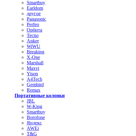
Smartbuy
Earldom
другое
Panasonic
Perfeo
Орбита
Tecno
Anker
WiWU
Breaking
X-One
Marshall
Maxvi
Yison
A4Tech
Gembird
Remax
Портативные колонки
JBL
W-King
Smartbuy
Borofone
Яндекс
AWEi
T&G