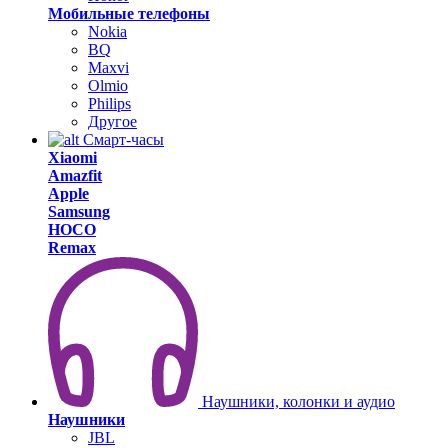
Мобильные телефоны
Nokia
BQ
Maxvi
Olmio
Philips
Другое
Смарт-часы
Xiaomi
Amazfit
Apple
Samsung
HOCO
Remax
Наушники, колонки и аудио
Наушники
JBL