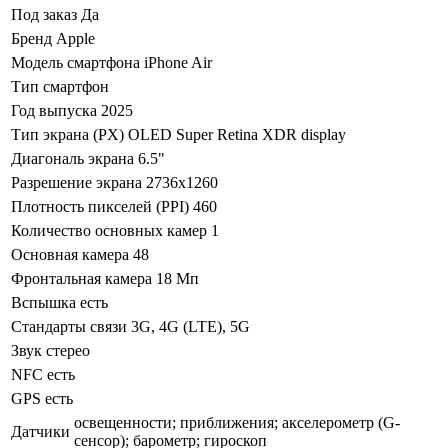
Под заказ
Да
Бренд
Apple
Модель смартфона
iPhone Air
Тип
смартфон
Год выпуска
2025
Тип экрана (PX)
OLED Super Retina XDR display
Диагональ экрана
6.5"
Разрешение экрана
2736x1260
Плотность пикселей (PPI)
460
Количество основных камер
1
Основная камера
48
Фронтальная камера
18 Мп
Вспышка
есть
Стандарты связи
3G, 4G (LTE), 5G
Звук
стерео
NFC
есть
GPS
есть
освещенности; приближения; акселерометр (G-
Датчики
сенсор); барометр; гироскоп