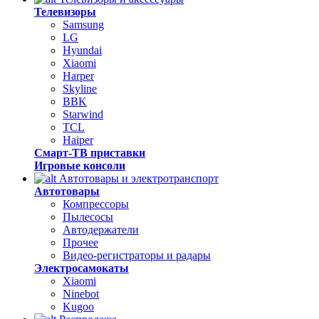
Телевизоры
Samsung
LG
Hyundai
Xiaomi
Harper
Skyline
BBK
Starwind
TCL
Haiper
Смарт-ТВ приставки
Игровые консоли
Автотовары и электротранспорт
Автотовары
Компрессоры
Пылесосы
Автодержатели
Прочее
Видео-регистраторы и радары
Электросамокаты
Xiaomi
Ninebot
Kugoo