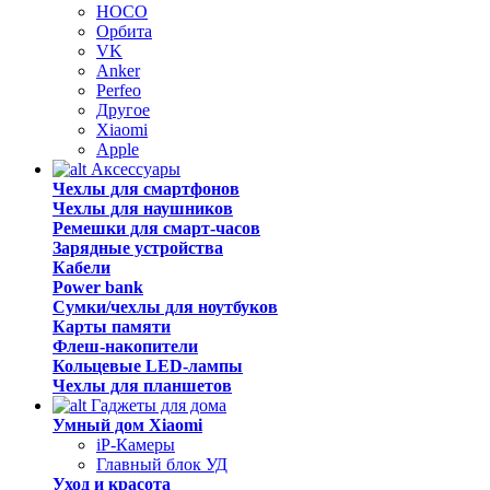
HOCO
Орбита
VK
Anker
Perfeo
Другое
Xiaomi
Apple
Аксессуары
Чехлы для смартфонов
Чехлы для наушников
Ремешки для смарт-часов
Зарядные устройства
Кабели
Power bank
Сумки/чехлы для ноутбуков
Карты памяти
Флеш-накопители
Кольцевые LED-лампы
Чехлы для планшетов
Гаджеты для дома
Умный дом Xiaomi
iP-Камеры
Главный блок УД
Уход и красота