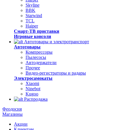
Skyline
BBK
Starwind
TCL
Haiper
Смарт-ТВ приставки
Игровые консоли
Автотовары и электротранспорт
Автотовары
Компрессоры
Пылесосы
Автодержатели
Прочее
Видео-регистраторы и радары
Электросамокаты
Xiaomi
Ninebot
Kugoo
Распродажа
Феодосия
Магазины
Акции
Клиентам