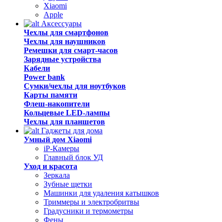
Xiaomi
Apple
Аксессуары
Чехлы для смартфонов
Чехлы для наушников
Ремешки для смарт-часов
Зарядные устройства
Кабели
Power bank
Сумки/чехлы для ноутбуков
Карты памяти
Флеш-накопители
Кольцевые LED-лампы
Чехлы для планшетов
Гаджеты для дома
Умный дом Xiaomi
iP-Камеры
Главный блок УД
Уход и красота
Зеркала
Зубные щетки
Машинки для удаления катышков
Триммеры и электробритвы
Градусники и термометры
Фены