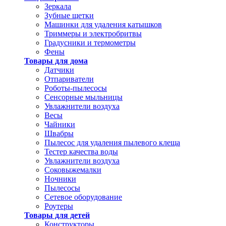
Зеркала
Зубные щетки
Машинки для удаления катышков
Триммеры и электробритвы
Градусники и термометры
Фены
Товары для дома
Датчики
Отпариватели
Роботы-пылесосы
Сенсорные мыльницы
Увлажнители воздуха
Весы
Чайники
Швабры
Пылесос для удаления пылевого клеща
Тестер качества воды
Увлажнители воздуха
Соковыжемалки
Ночники
Пылесосы
Сетевое оборудование
Роутеры
Товары для детей
Конструкторы