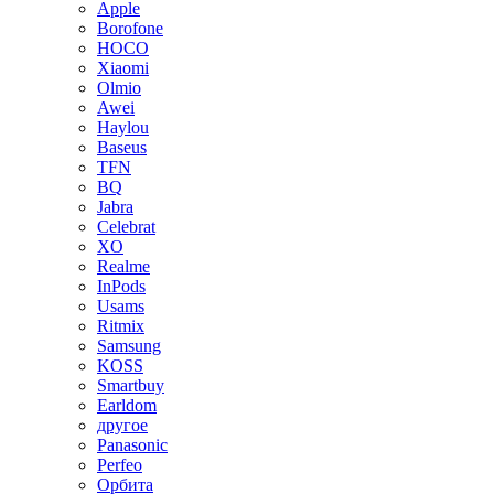
Apple
Borofone
HOCO
Xiaomi
Olmio
Awei
Haylou
Baseus
TFN
BQ
Jabra
Celebrat
XO
Realme
InPods
Usams
Ritmix
Samsung
KOSS
Smartbuy
Earldom
другое
Panasonic
Perfeo
Орбита