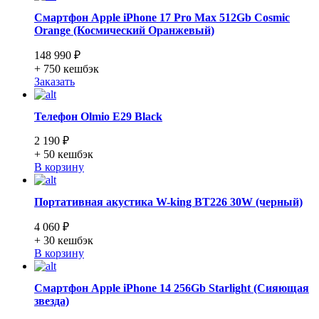
Смартфон Apple iPhone 17 Pro Max 512Gb Cosmic
Orange (Космический Оранжевый)
148 990 ₽
+ 750
кешбэк
Заказать
Телефон Olmio E29 Black
2 190 ₽
+ 50
кешбэк
В корзину
Портативная акустика W-king BT226 30W (черный)
4 060 ₽
+ 30
кешбэк
В корзину
Смартфон Apple iPhone 14 256Gb Starlight (Сияющая
звезда)