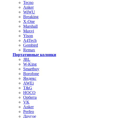
Tecno
Anker
WiWU
Breaking
X-One
Marshall
Maxvi
Yison
A4Tech
Gembird
Remax
Портативные колонки
JBL
W-King
Smartbuy
Borofone
Яндекс
AWEi
T&G
HOCO
Орбита
VK
Anker
Perfeo
Другое