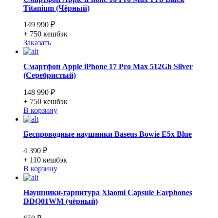
Titanium (Чёрный)
149 990 ₽
+ 750
кешбэк
Заказать
Смартфон Apple iPhone 17 Pro Max 512Gb Silver
(Серебристый)
148 990 ₽
+ 750
кешбэк
В корзину
Беспроводные наушники Baseus Bowie E5x Blue
4 390 ₽
+ 110
кешбэк
В корзину
Наушники-гарнитура Xiaomi Capsule Earphones
DDQ01WM (чёрный)