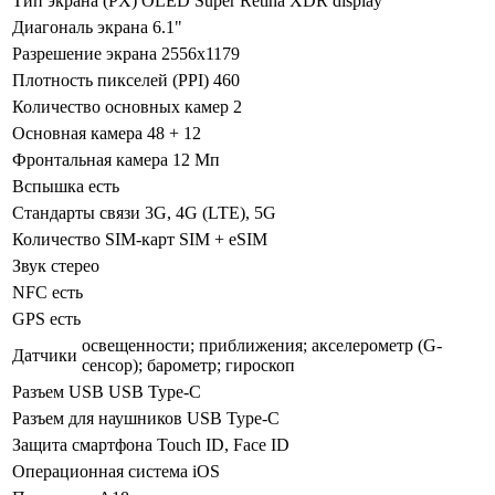
Тип экрана (PX)
OLED Super Retina XDR display
Диагональ экрана
6.1"
Разрешение экрана
2556х1179
Плотность пикселей (PPI)
460
Количество основных камер
2
Основная камера
48 + 12
Фронтальная камера
12 Мп
Вспышка
есть
Стандарты связи
3G, 4G (LTE), 5G
Количество SIM-карт
SIM + eSIM
Звук
стерео
NFC
есть
GPS
есть
освещенности; приближения; акселерометр (G-
Датчики
сенсор); барометр; гироскоп
Разъем USB
USB Type-C
Разъем для наушников
USB Type-C
Защита смартфона
Touch ID, Face ID
Операционная система
iOS