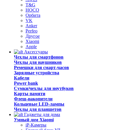
T&G
HOCO
Орбита
VK
Anker
Perfeo
Другое
Xiaomi
Apple
Аксессуары
Чехлы для смартфонов
Чехлы для наушников
Ремешки для смарт-часов
Зарядные устройства
Кабели
Power bank
Сумки/чехлы для ноутбуков
Карты памяти
Флеш-накопители
Кольцевые LED-лампы
Чехлы для планшетов
Гаджеты для дома
Умный дом Xiaomi
iP-Камеры