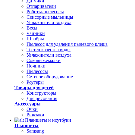
Датчики
Отпариватели
Роботы-пылесосы
Сенсорные мыльницы
Увлажнители воздуха
Весы
Чайники
Швабры
Пылесос для удаления пылевого клеща
Тестер качества воды
Увлажнители воздуха
Соковыжемалки
Ночники
Пылесосы
Сетевое оборудование
Роутеры
Товары для детей
Конструкторы
Для рисования
Аксессуары
Очки
Рюкзаки
Планшеты и ноутбуки
Планшеты
Samsung