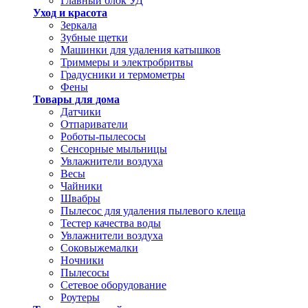
Главный блок УД
Уход и красота
Зеркала
Зубные щетки
Машинки для удаления катышков
Триммеры и электробритвы
Градусники и термометры
Фены
Товары для дома
Датчики
Отпариватели
Роботы-пылесосы
Сенсорные мыльницы
Увлажнители воздуха
Весы
Чайники
Швабры
Пылесос для удаления пылевого клеща
Тестер качества воды
Увлажнители воздуха
Соковыжемалки
Ночники
Пылесосы
Сетевое оборудование
Роутеры