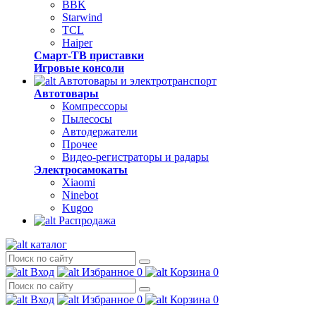
BBK
Starwind
TCL
Haiper
Смарт-ТВ приставки
Игровые консоли
Автотовары и электротранспорт
Автотовары
Компрессоры
Пылесосы
Автодержатели
Прочее
Видео-регистраторы и радары
Электросамокаты
Xiaomi
Ninebot
Kugoo
Распродажа
каталог
Вход
Избранное
0
Корзина
0
Вход
Избранное
0
Корзина
0