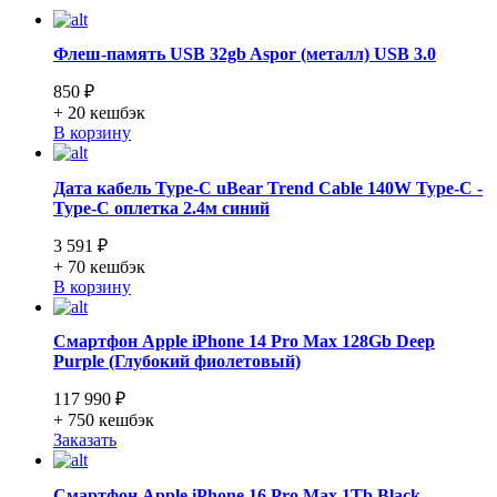
Флеш-память USB 32gb Aspor (металл) USB 3.0
850 ₽
+ 20
кешбэк
В корзину
Дата кабель Type-C uBear Trend Cable 140W Type-C -
Type-C оплетка 2.4м синий
3 591 ₽
+ 70
кешбэк
В корзину
Смартфон Apple iPhone 14 Pro Max 128Gb Deep
Purple (Глубокий фиолетовый)
117 990 ₽
+ 750
кешбэк
Заказать
Смартфон Apple iPhone 16 Pro Max 1Tb Black