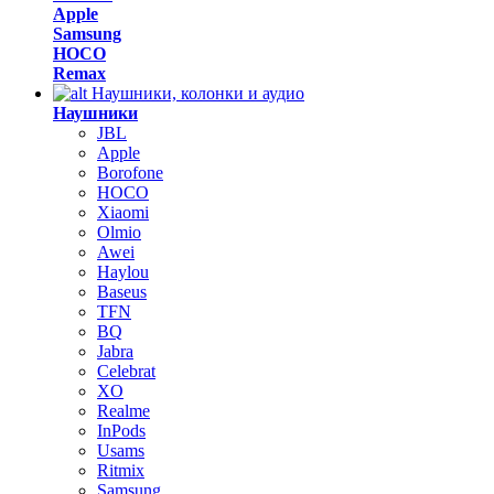
Apple
Samsung
HOCO
Remax
Наушники, колонки и аудио
Наушники
JBL
Apple
Borofone
HOCO
Xiaomi
Olmio
Awei
Haylou
Baseus
TFN
BQ
Jabra
Celebrat
XO
Realme
InPods
Usams
Ritmix
Samsung