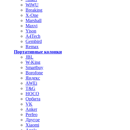
WiWU
Breaking
X-One
Marshall
Maxvi
Yison
A4Tech
Gembird
Remax
Портативные колонки
JBL
W-King
Smartbuy
Borofone
Яндекс
AWEi
T&G
HOCO
Орбита
VK
Anker
Perfeo
Другое
Xiaomi