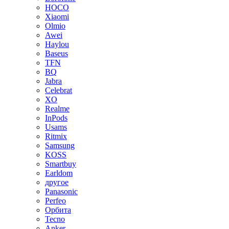
HOCO
Xiaomi
Olmio
Awei
Haylou
Baseus
TFN
BQ
Jabra
Celebrat
XO
Realme
InPods
Usams
Ritmix
Samsung
KOSS
Smartbuy
Earldom
другое
Panasonic
Perfeo
Орбита
Tecno
Anker