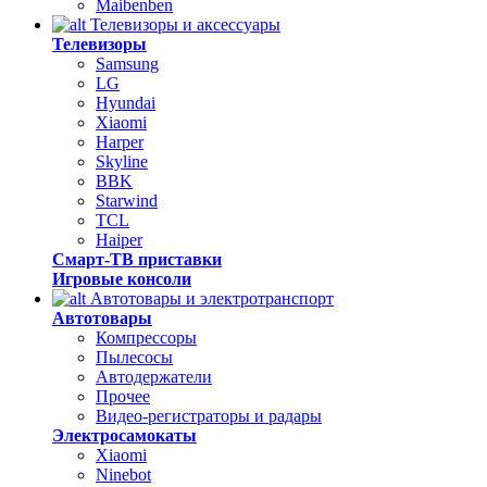
Maibenben
Телевизоры и аксессуары
Телевизоры
Samsung
LG
Hyundai
Xiaomi
Harper
Skyline
BBK
Starwind
TCL
Haiper
Смарт-ТВ приставки
Игровые консоли
Автотовары и электротранспорт
Автотовары
Компрессоры
Пылесосы
Автодержатели
Прочее
Видео-регистраторы и радары
Электросамокаты
Xiaomi
Ninebot