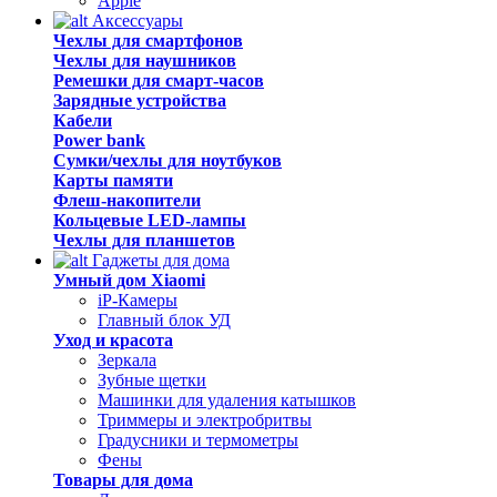
Apple
Аксессуары
Чехлы для смартфонов
Чехлы для наушников
Ремешки для смарт-часов
Зарядные устройства
Кабели
Power bank
Сумки/чехлы для ноутбуков
Карты памяти
Флеш-накопители
Кольцевые LED-лампы
Чехлы для планшетов
Гаджеты для дома
Умный дом Xiaomi
iP-Камеры
Главный блок УД
Уход и красота
Зеркала
Зубные щетки
Машинки для удаления катышков
Триммеры и электробритвы
Градусники и термометры
Фены
Товары для дома