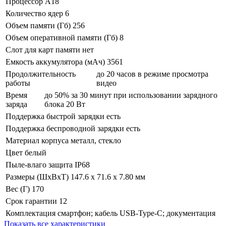
Процессор
A18
Количество ядер
6
Объем памяти (Гб)
256
Объем оперативной памяти (Гб)
8
Слот для карт памяти
нет
Емкость аккумулятора (мАч)
3561
Продолжительность
до 20 часов в режиме просмотра
работы
видео
Время
до 50% за 30 минут при использовании зарядного
заряда
блока 20 Вт
Поддержка быстрой зарядки
есть
Поддержка беспроводной зарядки
есть
Материал корпуса
металл, стекло
Цвет
белый
Пыле-влаго защита
IP68
Размеры (ШхВхТ)
147.6 x 71.6 x 7.80 мм
Вес (Г)
170
Срок гарантии
12
Комплектация
смартфон; кабель USB-Type-C; документация
Показать все характеристики