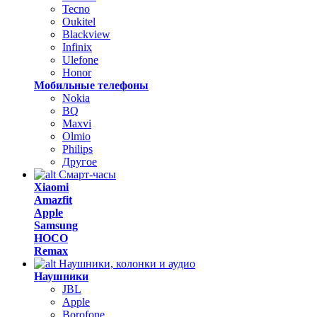
Tecno
Oukitel
Blackview
Infinix
Ulefone
Honor
Мобильные телефоны
Nokia
BQ
Maxvi
Olmio
Philips
Другое
Смарт-часы
Xiaomi
Amazfit
Apple
Samsung
HOCO
Remax
Наушники, колонки и аудио
Наушники
JBL
Apple
Borofone