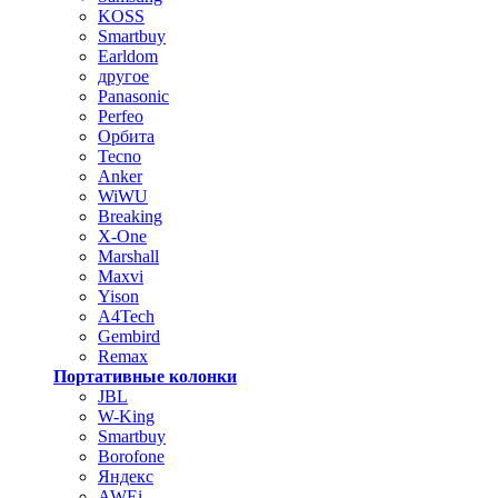
KOSS
Smartbuy
Earldom
другое
Panasonic
Perfeo
Орбита
Tecno
Anker
WiWU
Breaking
X-One
Marshall
Maxvi
Yison
A4Tech
Gembird
Remax
Портативные колонки
JBL
W-King
Smartbuy
Borofone
Яндекс
AWEi