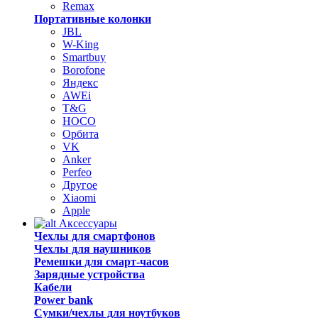
Remax
Портативные колонки
JBL
W-King
Smartbuy
Borofone
Яндекс
AWEi
T&G
HOCO
Орбита
VK
Anker
Perfeo
Другое
Xiaomi
Apple
Аксессуары
Чехлы для смартфонов
Чехлы для наушников
Ремешки для смарт-часов
Зарядные устройства
Кабели
Power bank
Сумки/чехлы для ноутбуков