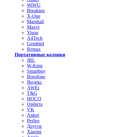
WiWU
Breaking
X-One
Marshall
Maxvi
Yison
A4Tech
Gembird
Remax
Портативные колонки
JBL
W-King
Smartbuy
Borofone
Яндекс
AWEi
T&G
HOCO
Орбита
VK
Anker
Perfeo
Другое
Xiaomi