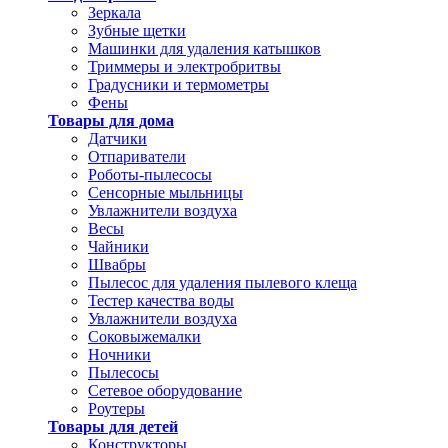
Зеркала
Зубные щетки
Машинки для удаления катышков
Триммеры и электробритвы
Градусники и термометры
Фены
Товары для дома
Датчики
Отпариватели
Роботы-пылесосы
Сенсорные мыльницы
Увлажнители воздуха
Весы
Чайники
Швабры
Пылесос для удаления пылевого клеща
Тестер качества воды
Увлажнители воздуха
Соковыжемалки
Ночники
Пылесосы
Сетевое оборудование
Роутеры
Товары для детей
Конструкторы