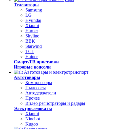
Телевизоры
Samsung
LG
Hyundai
Xiaomi
Harper
Skyline
BBK
Starwind
TCL
Haiper
Смарт-ТВ приставки
Игровые консоли
Автотовары и электротранспорт
Автотовары
Компрессоры
Пылесосы
Автодержатели
Прочее
Видео-регистраторы и радары
Электросамокаты
Xiaomi
Ninebot
Kugoo