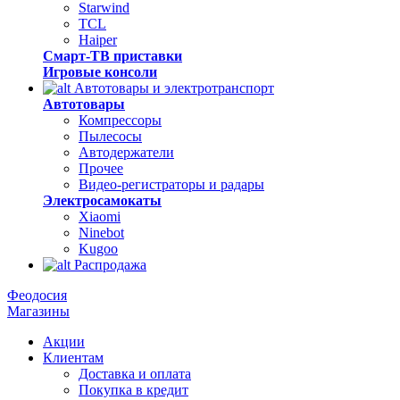
Starwind
TCL
Haiper
Смарт-ТВ приставки
Игровые консоли
Автотовары и электротранспорт
Автотовары
Компрессоры
Пылесосы
Автодержатели
Прочее
Видео-регистраторы и радары
Электросамокаты
Xiaomi
Ninebot
Kugoo
Распродажа
Феодосия
Магазины
Акции
Клиентам
Доставка и оплата
Покупка в кредит