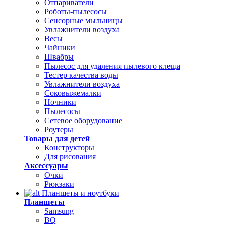
Отпариватели
Роботы-пылесосы
Сенсорные мыльницы
Увлажнители воздуха
Весы
Чайники
Швабры
Пылесос для удаления пылевого клеща
Тестер качества воды
Увлажнители воздуха
Соковыжемалки
Ночники
Пылесосы
Сетевое оборудование
Роутеры
Товары для детей
Конструкторы
Для рисования
Аксессуары
Очки
Рюкзаки
Планшеты и ноутбуки
Планшеты
Samsung
BQ