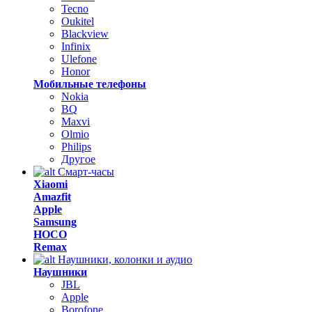
Tecno
Oukitel
Blackview
Infinix
Ulefone
Honor
Мобильные телефоны
Nokia
BQ
Maxvi
Olmio
Philips
Другое
Смарт-часы
Xiaomi
Amazfit
Apple
Samsung
HOCO
Remax
Наушники, колонки и аудио
Наушники
JBL
Apple
Borofone