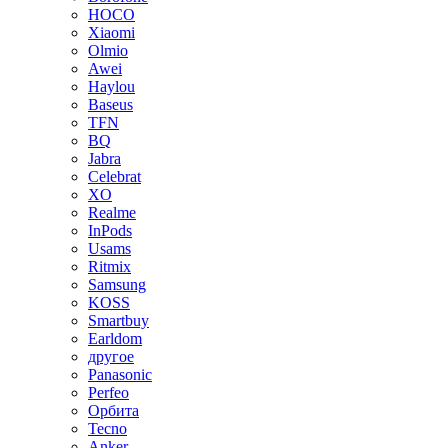
HOCO
Xiaomi
Olmio
Awei
Haylou
Baseus
TFN
BQ
Jabra
Celebrat
XO
Realme
InPods
Usams
Ritmix
Samsung
KOSS
Smartbuy
Earldom
другое
Panasonic
Perfeo
Орбита
Tecno
Anker