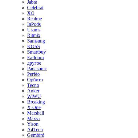
Jabra
Celebrat
XO
Realme
InPods
Usams
Ritmix
Samsung
KOSS
Smartbuy
Earldom
другое
Panasonic
Perfeo
Орбита
Tecno
Anker
WiWU
Breaking
X-One
Marshall
Maxvi
Yison
A4Tech
Gembird