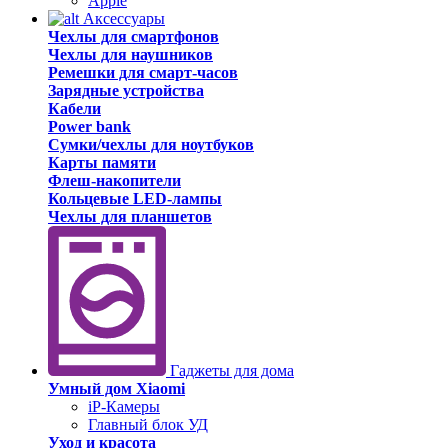
Apple
Аксессуары
Чехлы для смартфонов
Чехлы для наушников
Ремешки для смарт-часов
Зарядные устройства
Кабели
Power bank
Сумки/чехлы для ноутбуков
Карты памяти
Флеш-накопители
Кольцевые LED-лампы
Чехлы для планшетов
Гаджеты для дома
Умный дом Xiaomi
iP-Камеры
Главный блок УД
Уход и красота