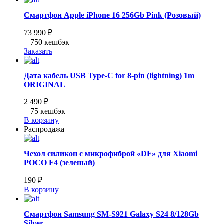
Смартфон Apple iPhone 16 256Gb Pink (Розовый)
73 990 ₽
+ 750
кешбэк
Заказать
Дата кабель USB Type-C for 8-pin (lightning) 1m
ORIGINAL
2 490 ₽
+ 75
кешбэк
В корзину
Распродажа
Чехол силикон с микрофиброй «DF» для Xiaomi
POCO F4 (зеленый)
190 ₽
В корзину
Смартфон Samsung SM-S921 Galaxy S24 8/128Gb
Silver