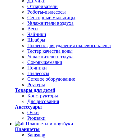
Датчики
Отпариватели
Роботы-пылесосы
Сенсорные мыльницы
Увлажнители воздуха
Весы
Чайники
Швабры
Пылесос для удаления пылевого клеща
Тестер качества воды
Увлажнители воздуха
Соковыжемалки
Ночники
Пылесосы
Сетевое оборудование
Роутеры
Товары для детей
Конструкторы
Для рисования
Аксессуары
Очки
Рюкзаки
Планшеты и ноутбуки
Планшеты
Samsung