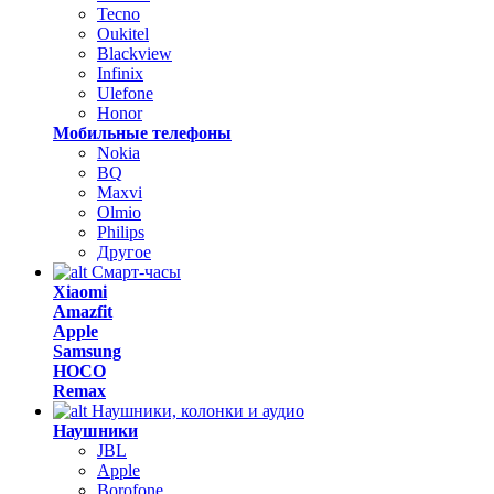
Tecno
Oukitel
Blackview
Infinix
Ulefone
Honor
Мобильные телефоны
Nokia
BQ
Maxvi
Olmio
Philips
Другое
Смарт-часы
Xiaomi
Amazfit
Apple
Samsung
HOCO
Remax
Наушники, колонки и аудио
Наушники
JBL
Apple
Borofone