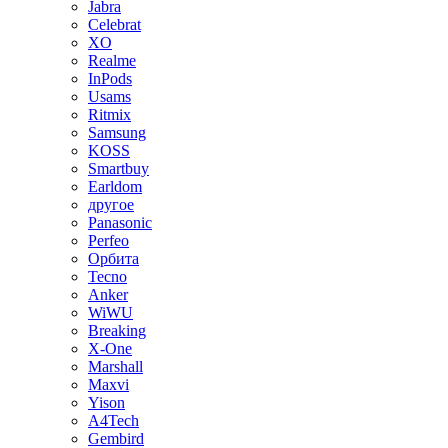
Jabra
Celebrat
XO
Realme
InPods
Usams
Ritmix
Samsung
KOSS
Smartbuy
Earldom
другое
Panasonic
Perfeo
Орбита
Tecno
Anker
WiWU
Breaking
X-One
Marshall
Maxvi
Yison
A4Tech
Gembird