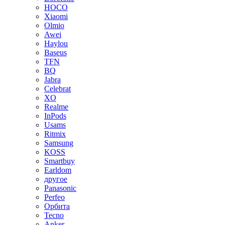
HOCO
Xiaomi
Olmio
Awei
Haylou
Baseus
TFN
BQ
Jabra
Celebrat
XO
Realme
InPods
Usams
Ritmix
Samsung
KOSS
Smartbuy
Earldom
другое
Panasonic
Perfeo
Орбита
Tecno
Anker