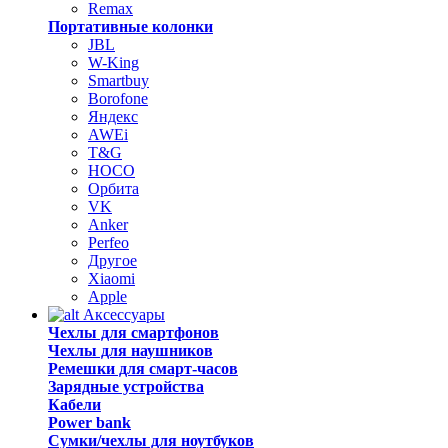
Remax
Портативные колонки
JBL
W-King
Smartbuy
Borofone
Яндекс
AWEi
T&G
HOCO
Орбита
VK
Anker
Perfeo
Другое
Xiaomi
Apple
Аксессуары
Чехлы для смартфонов
Чехлы для наушников
Ремешки для смарт-часов
Зарядные устройства
Кабели
Power bank
Сумки/чехлы для ноутбуков