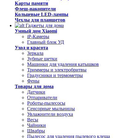
Карты памяти
Флеш-накопители
Кольцевые LED-лампы
Чехлы для планшетов
Гаджеты для дома
Умный дом Xiaomi
iP-Камеры
Главный блок УД
Уход и красота
Зеркала
Зубные щетки
Машинки для удаления катышков
Триммеры и электробритвы
Градусники и термометры
Фены
Товары для дома
Датчики
Отпариватели
Роботы-пылесосы
Сенсорные мыльницы
Увлажнители воздуха
Весы
Чайники
Швабры
Пылесос для удаления пылевого клеща