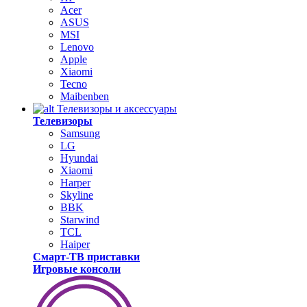
Acer
ASUS
MSI
Lenovo
Apple
Xiaomi
Tecno
Maibenben
Телевизоры и аксессуары
Телевизоры
Samsung
LG
Hyundai
Xiaomi
Harper
Skyline
BBK
Starwind
TCL
Haiper
Смарт-ТВ приставки
Игровые консоли