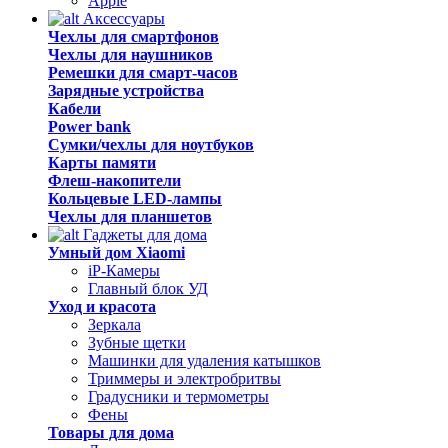
Apple
Аксессуары
Чехлы для смартфонов
Чехлы для наушников
Ремешки для смарт-часов
Зарядные устройства
Кабели
Power bank
Сумки/чехлы для ноутбуков
Карты памяти
Флеш-накопители
Кольцевые LED-лампы
Чехлы для планшетов
Гаджеты для дома
Умный дом Xiaomi
iP-Камеры
Главный блок УД
Уход и красота
Зеркала
Зубные щетки
Машинки для удаления катышков
Триммеры и электробритвы
Градусники и термометры
Фены
Товары для дома