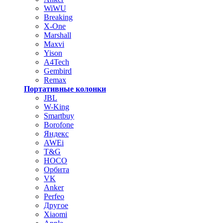
WiWU
Breaking
X-One
Marshall
Maxvi
Yison
A4Tech
Gembird
Remax
Портативные колонки
JBL
W-King
Smartbuy
Borofone
Яндекс
AWEi
T&G
HOCO
Орбита
VK
Anker
Perfeo
Другое
Xiaomi