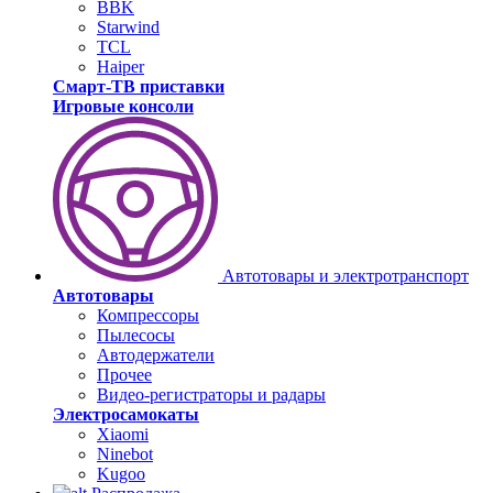
BBK
Starwind
TCL
Haiper
Смарт-ТВ приставки
Игровые консоли
Автотовары и электротранспорт
Автотовары
Компрессоры
Пылесосы
Автодержатели
Прочее
Видео-регистраторы и радары
Электросамокаты
Xiaomi
Ninebot
Kugoo