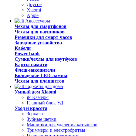
Другое
Xiaomi
Apple
Аксессуары
Чехлы для смартфонов
Чехлы для наушников
Ремешки для смарт-часов
Зарядные устройства
Кабели
Power bank
Сумки/чехлы для ноутбуков
Карты памяти
Флеш-накопители
Кольцевые LED-лампы
Чехлы для планшетов
Гаджеты для дома
Умный дом Xiaomi
iP-Камеры
Главный блок УД
Уход и красота
Зеркала
Зубные щетки
Машинки для удаления катышков
Триммеры и электробритвы
Градусники и термометры