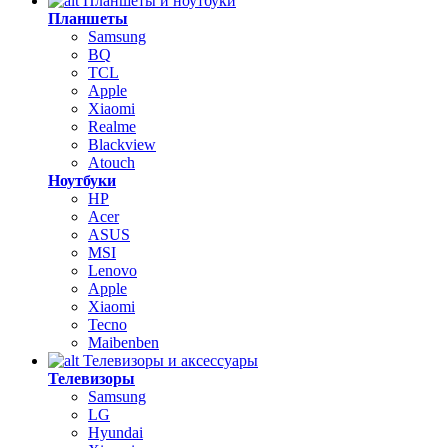
Планшеты и ноутбуки
Планшеты
Samsung
BQ
TCL
Apple
Xiaomi
Realme
Blackview
Atouch
Ноутбуки
HP
Acer
ASUS
MSI
Lenovo
Apple
Xiaomi
Tecno
Maibenben
Телевизоры и аксессуары
Телевизоры
Samsung
LG
Hyundai