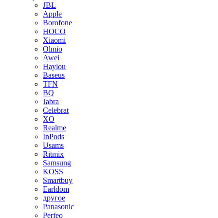
JBL
Apple
Borofone
HOCO
Xiaomi
Olmio
Awei
Haylou
Baseus
TFN
BQ
Jabra
Celebrat
XO
Realme
InPods
Usams
Ritmix
Samsung
KOSS
Smartbuy
Earldom
другое
Panasonic
Perfeo