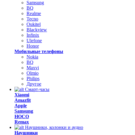
Samsung
BQ
Realme
Tecno
Oukitel
Blackview
Infinix
Ulefone
Honor
Мобильные телефоны
Nokia
BQ
Maxvi
Olmio
Philips
Другое
Смарт-часы
Xiaomi
Amazfit
Apple
Samsung
HOCO
Remax
Наушники, колонки и аудио
Наушники