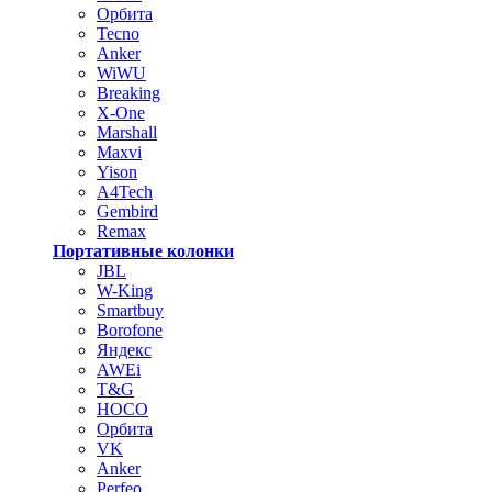
Орбита
Tecno
Anker
WiWU
Breaking
X-One
Marshall
Maxvi
Yison
A4Tech
Gembird
Remax
Портативные колонки
JBL
W-King
Smartbuy
Borofone
Яндекс
AWEi
T&G
HOCO
Орбита
VK
Anker
Perfeo