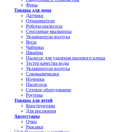
Фены
Товары для дома
Датчики
Отпариватели
Роботы-пылесосы
Сенсорные мыльницы
Увлажнители воздуха
Весы
Чайники
Швабры
Пылесос для удаления пылевого клеща
Тестер качества воды
Увлажнители воздуха
Соковыжемалки
Ночники
Пылесосы
Сетевое оборудование
Роутеры
Товары для детей
Конструкторы
Для рисования
Аксессуары
Очки
Рюкзаки