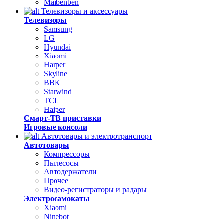
Maibenben
Телевизоры и аксессуары
Телевизоры
Samsung
LG
Hyundai
Xiaomi
Harper
Skyline
BBK
Starwind
TCL
Haiper
Смарт-ТВ приставки
Игровые консоли
Автотовары и электротранспорт
Автотовары
Компрессоры
Пылесосы
Автодержатели
Прочее
Видео-регистраторы и радары
Электросамокаты
Xiaomi
Ninebot