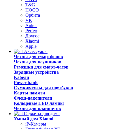
T&G
HOCO
Орбита
VK
Anker
Perfeo
Другое
Xiaomi
Apple
Аксессуары
Чехлы для смартфонов
Чехлы для наушников
Ремешки для смарт-часов
Зарядные устройства
Кабели
Power bank
Сумки/чехлы для ноутбуков
Карты памяти
Флеш-накопители
Кольцевые LED-лампы
Чехлы для планшетов
Гаджеты для дома
Умный дом Xiaomi
iP-Камеры