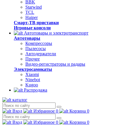
BBK
Starwind
TCL
Haiper
Смарт-ТВ приставки
Игровые консоли
Автотовары и электротранспорт
Автотовары
Компрессоры
Пылесосы
Автодержатели
Прочее
Видео-регистраторы и радары
Электросамокаты
Xiaomi
Ninebot
Kugoo
Распродажа
каталог
Вход
Избранное
0
Корзина
0
Вход
Избранное
0
Корзина
0