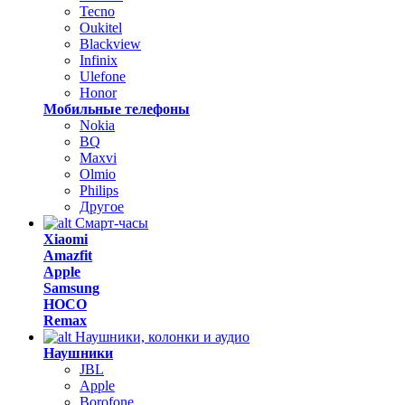
Tecno
Oukitel
Blackview
Infinix
Ulefone
Honor
Мобильные телефоны
Nokia
BQ
Maxvi
Olmio
Philips
Другое
Смарт-часы
Xiaomi
Amazfit
Apple
Samsung
HOCO
Remax
Наушники, колонки и аудио
Наушники
JBL
Apple
Borofone