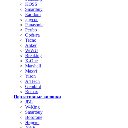
KOSS
Smartbuy
Earldom
другое
Panasonic
Perfeo
Орбита
Tecno
Anker
WiWU
Breaking
X-One
Marshall
Maxvi
Yison
A4Tech
Gembird
Remax
Портативные колонки
JBL
W-King
Smartbuy
Borofone
Яндекс
AWEi