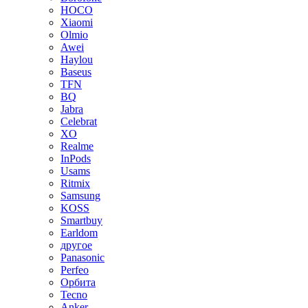
HOCO
Xiaomi
Olmio
Awei
Haylou
Baseus
TFN
BQ
Jabra
Celebrat
XO
Realme
InPods
Usams
Ritmix
Samsung
KOSS
Smartbuy
Earldom
другое
Panasonic
Perfeo
Орбита
Tecno
Anker