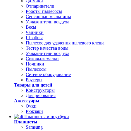
Датчики
Отпариватели
Роботы-пылесосы
Сенсорные мыльницы
Увлажнители воздуха
Весы
Чайники
Швабры
Пылесос для удаления пылевого клеща
Тестер качества воды
Увлажнители воздуха
Соковыжемалки
Ночники
Пылесосы
Сетевое оборудование
Роутеры
Товары для детей
Конструкторы
Для рисования
Аксессуары
Очки
Рюкзаки
Планшеты и ноутбуки
Планшеты
Samsung