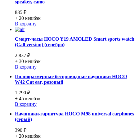
speaker, camo
885 ₽
+ 20
кешбэк
В корзину
Смарт-часы HOCO Y19 AMOLED Smart sports watch
(Call version) (серебро)
2 837 ₽
+ 30
кешбэк
В корзину
Полноразмерные беспроводные наушники HOCO
W42 Cat ear, розовый
1 790 ₽
+ 45
кешбэк
В корзину
Наушники-гарнитура HOCO M98 universal earphones
(серый)
390 ₽
+ 20
кешбэк