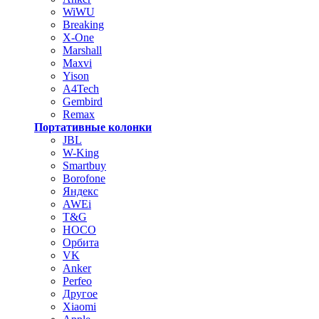
WiWU
Breaking
X-One
Marshall
Maxvi
Yison
A4Tech
Gembird
Remax
Портативные колонки
JBL
W-King
Smartbuy
Borofone
Яндекс
AWEi
T&G
HOCO
Орбита
VK
Anker
Perfeo
Другое
Xiaomi