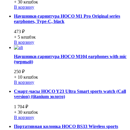
+ 30
кешбэк
В корзину
Наушники-гарнитура HOCO M1 Pro Original series
earphones, Type-C, black
473 ₽
+ 5
кешбэк
В корзину
Наушники-гарнитура HOCO M104 earphones with mic
(черный)
250 ₽
+ 10
кешбэк
В корзину
Смарт-часы HOCO Y23 Ultra Smart sports watch (Call
version) (titanium золото)
1 704 ₽
+ 30
кешбэк
В корзину
Портативная колонка HOCO BS33 Wireless sports