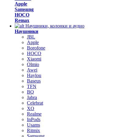
Apple
Samsung
HOCO
Remax
Наушники, колонки и аудио
Наушники
JBL
Apple
Borofone
HOCO
Xiaomi
Olmio
Awei
Haylou
Baseus
TFN
BQ
Jabra
Celebrat
XO
Realme
InPods
Usams
Ritmix
Samsung