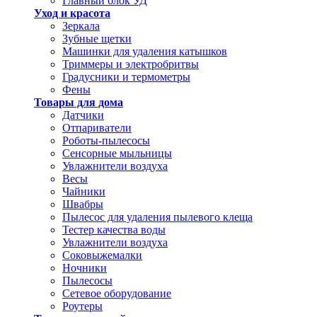
Главный блок УД
Уход и красота
Зеркала
Зубные щетки
Машинки для удаления катышков
Триммеры и электробритвы
Градусники и термометры
Фены
Товары для дома
Датчики
Отпариватели
Роботы-пылесосы
Сенсорные мыльницы
Увлажнители воздуха
Весы
Чайники
Швабры
Пылесос для удаления пылевого клеща
Тестер качества воды
Увлажнители воздуха
Соковыжемалки
Ночники
Пылесосы
Сетевое оборудование
Роутеры