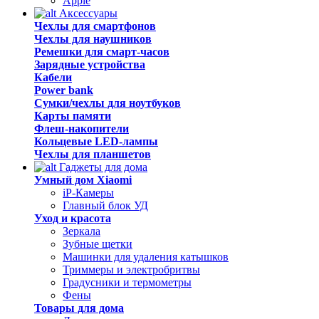
Apple
Аксессуары
Чехлы для смартфонов
Чехлы для наушников
Ремешки для смарт-часов
Зарядные устройства
Кабели
Power bank
Сумки/чехлы для ноутбуков
Карты памяти
Флеш-накопители
Кольцевые LED-лампы
Чехлы для планшетов
Гаджеты для дома
Умный дом Xiaomi
iP-Камеры
Главный блок УД
Уход и красота
Зеркала
Зубные щетки
Машинки для удаления катышков
Триммеры и электробритвы
Градусники и термометры
Фены
Товары для дома