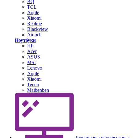
BQ
TCL
Apple
Xiaomi
Realme
Blackview
Atouch
Ноутбуки
HP
Acer
ASUS
MSI
Lenovo
Apple
Xiaomi
Tecno
Maibenben
Телевизоры и аксессуары