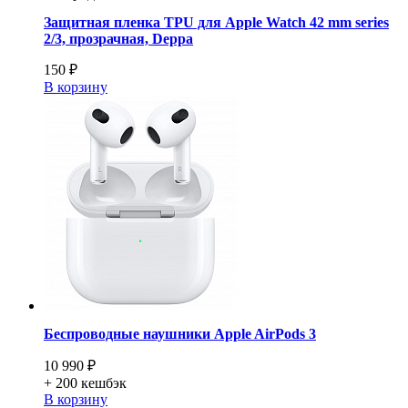
Защитная пленка TPU для Apple Watch 42 mm series
2/3, прозрачная, Deppa
150 ₽
В корзину
Беспроводные наушники Apple AirPods 3
10 990 ₽
+ 200
кешбэк
В корзину