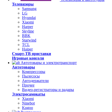
Телевизоры
Samsung
LG
Hyundai
Xiaomi
Harper
Skyline
BBK
Starwind
TCL
Haiper
Смарт-ТВ приставки
Игровые консоли
Автотовары и электротранспорт
Автотовары
Компрессоры
Пылесосы
Автодержатели
Прочее
Видео-регистраторы и радары
Электросамокаты
Xiaomi
Ninebot
Kugoo