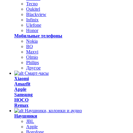
Tecno
Oukitel
Blackview
Infinix
Ulefone
Honor
Мобильные телефоны
Nokia
BQ
Maxvi
Olmio
Philips
Другое
Смарт-часы
Xiaomi
Amazfit
Apple
Samsung
HOCO
Remax
Наушники, колонки и аудио
Наушники
JBL
Apple
Borofone