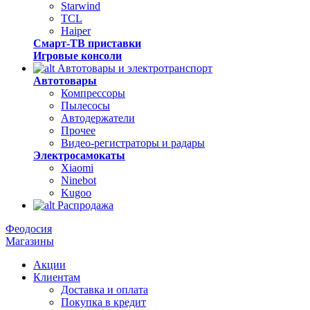
Starwind
TCL
Haiper
Смарт-ТВ приставки
Игровые консоли
Автотовары и электротранспорт
Автотовары
Компрессоры
Пылесосы
Автодержатели
Прочее
Видео-регистраторы и радары
Электросамокаты
Xiaomi
Ninebot
Kugoo
Распродажа
Феодосия
Магазины
Акции
Клиентам
Доставка и оплата
Покупка в кредит