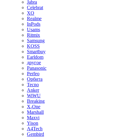
Jabra
Celebrat
XO
Realme
InPods
Usams
Ritmix
Samsung
KOSS
Smartbuy
Earldom
другое
Panasonic
Perfeo
Орбита
Tecno
Anker
WiWU
Breaking
X-One
Marshall
Maxvi
Yison
A4Tech
Gembird