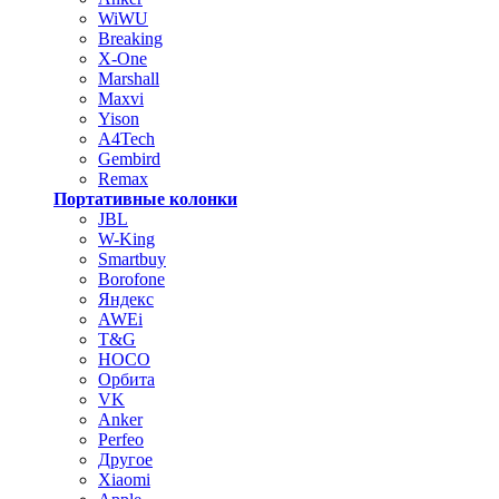
WiWU
Breaking
X-One
Marshall
Maxvi
Yison
A4Tech
Gembird
Remax
Портативные колонки
JBL
W-King
Smartbuy
Borofone
Яндекс
AWEi
T&G
HOCO
Орбита
VK
Anker
Perfeo
Другое
Xiaomi