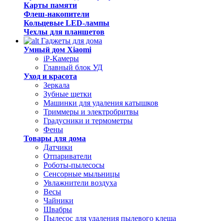
Карты памяти
Флеш-накопители
Кольцевые LED-лампы
Чехлы для планшетов
Гаджеты для дома
Умный дом Xiaomi
iP-Камеры
Главный блок УД
Уход и красота
Зеркала
Зубные щетки
Машинки для удаления катышков
Триммеры и электробритвы
Градусники и термометры
Фены
Товары для дома
Датчики
Отпариватели
Роботы-пылесосы
Сенсорные мыльницы
Увлажнители воздуха
Весы
Чайники
Швабры
Пылесос для удаления пылевого клеща