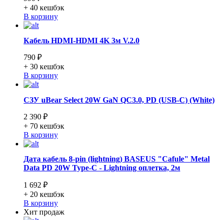
+ 40
кешбэк
В корзину
Кабель HDMI-HDMI 4K 3м V.2.0
790 ₽
+ 30
кешбэк
В корзину
СЗУ uBear Select 20W GaN QC3.0, PD (USB-C) (White)
2 390 ₽
+ 70
кешбэк
В корзину
Дата кабель 8-pin (lightning) BASEUS "Cafule" Metal
Data PD 20W Type-C - Lightning оплетка, 2м
1 692 ₽
+ 20
кешбэк
В корзину
Хит продаж