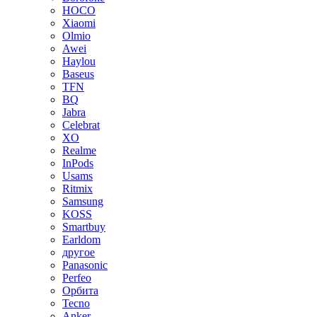
HOCO
Xiaomi
Olmio
Awei
Haylou
Baseus
TFN
BQ
Jabra
Celebrat
XO
Realme
InPods
Usams
Ritmix
Samsung
KOSS
Smartbuy
Earldom
другое
Panasonic
Perfeo
Орбита
Tecno
Anker