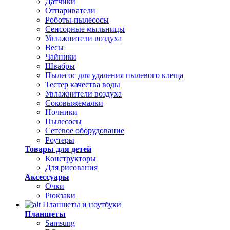
Датчики
Отпариватели
Роботы-пылесосы
Сенсорные мыльницы
Увлажнители воздуха
Весы
Чайники
Швабры
Пылесос для удаления пылевого клеща
Тестер качества воды
Увлажнители воздуха
Соковыжемалки
Ночники
Пылесосы
Сетевое оборудование
Роутеры
Товары для детей
Конструкторы
Для рисования
Аксессуары
Очки
Рюкзаки
Планшеты и ноутбуки
Планшеты
Samsung