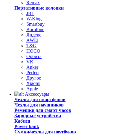
Remax
Портативные колонки
JBL
W-King
Smartbuy
Borofone
Яндекс
AWEi
T&G
HOCO
Орбита
VK
Anker
Perfeo
Другое
Xiaomi
Apple
Аксессуары
Чехлы для смартфонов
Чехлы для наушников
Ремешки для смарт-часов
Зарядные устройства
Кабели
Power bank
Сумки/чехлы для ноутбуков