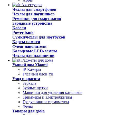
Apple
Аксессуары
Чехлы для смартфонов
Чехлы для наушников
Ремешки для смарт-часов
Зарядные устройства
Кабели
Power bank
Сумки/чехлы для ноутбуков
Карты памяти
Флеш-накопители
Кольцевые LED-лампы
Чехлы для планшетов
Гаджеты для дома
Умный дом Xiaomi
iP-Камеры
Главный блок УД
Уход и красота
Зеркала
Зубные щетки
Машинки для удаления катышков
Триммеры и электробритвы
Градусники и термометры
Фены
Товары для дома