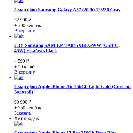
Смартфон Samsung Galaxy A57 (2026) 12/256 Gray
32 990 ₽
+ 300
кешбэк
В корзину
СЗУ Samsung SAM-EP-TA845XBEGWW (USB-C,
45W) + кабель black
4 590 ₽
+ 20
кешбэк
В корзину
Смартфон Apple iPhone Air 256Gb Light Gold (Светло-
Золотой)
90 990 ₽
+ 750
кешбэк
Заказать
Хит продаж
Смартфон Apple iPhone 17 Pro 256Gb Deep Blue