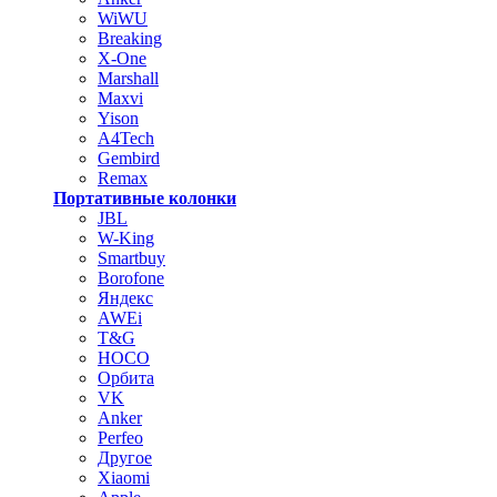
WiWU
Breaking
X-One
Marshall
Maxvi
Yison
A4Tech
Gembird
Remax
Портативные колонки
JBL
W-King
Smartbuy
Borofone
Яндекс
AWEi
T&G
HOCO
Орбита
VK
Anker
Perfeo
Другое
Xiaomi