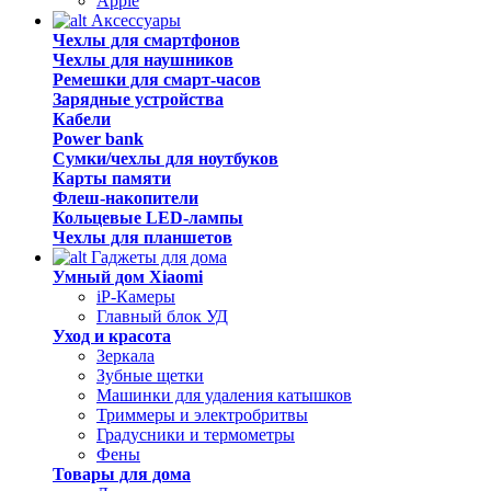
Apple
Аксессуары
Чехлы для смартфонов
Чехлы для наушников
Ремешки для смарт-часов
Зарядные устройства
Кабели
Power bank
Сумки/чехлы для ноутбуков
Карты памяти
Флеш-накопители
Кольцевые LED-лампы
Чехлы для планшетов
Гаджеты для дома
Умный дом Xiaomi
iP-Камеры
Главный блок УД
Уход и красота
Зеркала
Зубные щетки
Машинки для удаления катышков
Триммеры и электробритвы
Градусники и термометры
Фены
Товары для дома