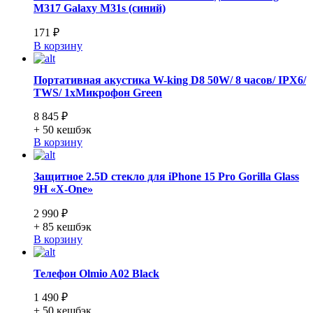
M317 Galaxy M31s (синий)
171 ₽
В корзину
Портативная акустика W-king D8 50W/ 8 часов/ IPX6/
TWS/ 1xМикрофон Green
8 845 ₽
+ 50
кешбэк
В корзину
Защитное 2.5D стекло для iPhone 15 Pro Gorilla Glass
9H «X-One»
2 990 ₽
+ 85
кешбэк
В корзину
Телефон Olmio A02 Black
1 490 ₽
+ 50
кешбэк