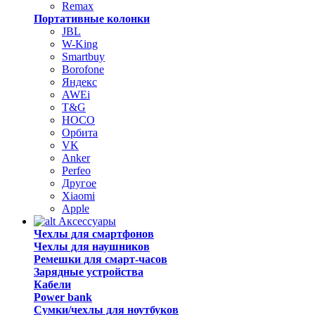
Remax
Портативные колонки
JBL
W-King
Smartbuy
Borofone
Яндекс
AWEi
T&G
HOCO
Орбита
VK
Anker
Perfeo
Другое
Xiaomi
Apple
Аксессуары
Чехлы для смартфонов
Чехлы для наушников
Ремешки для смарт-часов
Зарядные устройства
Кабели
Power bank
Сумки/чехлы для ноутбуков