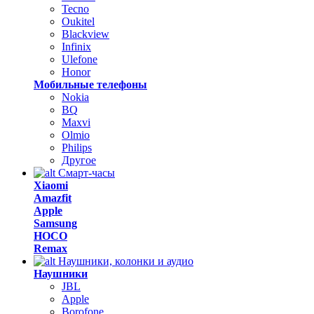
Tecno
Oukitel
Blackview
Infinix
Ulefone
Honor
Мобильные телефоны
Nokia
BQ
Maxvi
Olmio
Philips
Другое
Смарт-часы
Xiaomi
Amazfit
Apple
Samsung
HOCO
Remax
Наушники, колонки и аудио
Наушники
JBL
Apple
Borofone