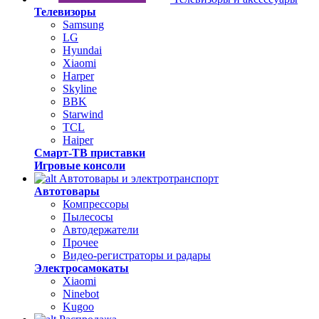
Телевизоры
Samsung
LG
Hyundai
Xiaomi
Harper
Skyline
BBK
Starwind
TCL
Haiper
Смарт-ТВ приставки
Игровые консоли
Автотовары и электротранспорт
Автотовары
Компрессоры
Пылесосы
Автодержатели
Прочее
Видео-регистраторы и радары
Электросамокаты
Xiaomi
Ninebot
Kugoo