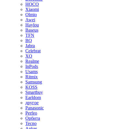
HOCO
Xiaomi
Olmio
Awei
Haylou
Baseus
TFN
BQ
Jabra
Celebrat
XO
Realme
InPods
Usams
Ritmix
Samsung
KOSS
Smartbuy
Earldom
другое
Panasonic
Perfeo
Орбита
Tecno
Anker