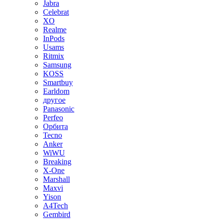
Jabra
Celebrat
XO
Realme
InPods
Usams
Ritmix
Samsung
KOSS
Smartbuy
Earldom
другое
Panasonic
Perfeo
Орбита
Tecno
Anker
WiWU
Breaking
X-One
Marshall
Maxvi
Yison
A4Tech
Gembird