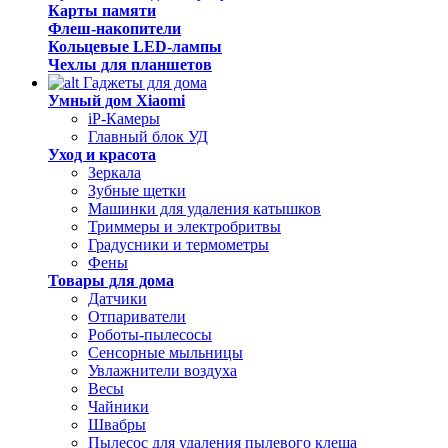
Карты памяти
Флеш-накопители
Кольцевые LED-лампы
Чехлы для планшетов
Гаджеты для дома
Умный дом Xiaomi
iP-Камеры
Главный блок УД
Уход и красота
Зеркала
Зубные щетки
Машинки для удаления катышков
Триммеры и электробритвы
Градусники и термометры
Фены
Товары для дома
Датчики
Отпариватели
Роботы-пылесосы
Сенсорные мыльницы
Увлажнители воздуха
Весы
Чайники
Швабры
Пылесос для удаления пылевого клеща