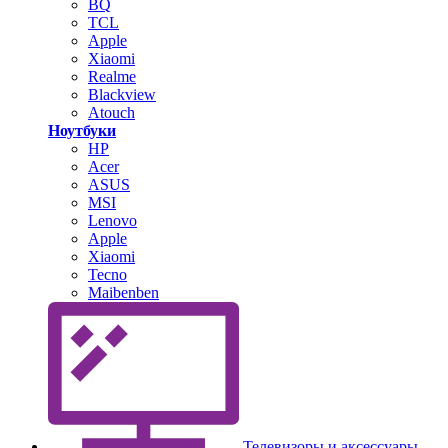
BQ
TCL
Apple
Xiaomi
Realme
Blackview
Atouch
Ноутбуки
HP
Acer
ASUS
MSI
Lenovo
Apple
Xiaomi
Tecno
Maibenben
Телевизоры и аксессуары