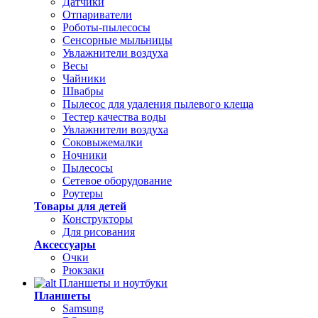
Датчики
Отпариватели
Роботы-пылесосы
Сенсорные мыльницы
Увлажнители воздуха
Весы
Чайники
Швабры
Пылесос для удаления пылевого клеща
Тестер качества воды
Увлажнители воздуха
Соковыжемалки
Ночники
Пылесосы
Сетевое оборудование
Роутеры
Товары для детей
Конструкторы
Для рисования
Аксессуары
Очки
Рюкзаки
Планшеты и ноутбуки
Планшеты
Samsung