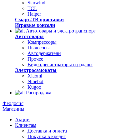
Starwind
TCL
Haiper
Смарт-ТВ приставки
Игровые консоли
Автотовары и электротранспорт
Автотовары
Компрессоры
Пылесосы
Автодержатели
Прочее
Видео-регистраторы и радары
Электросамокаты
Xiaomi
Ninebot
Kugoo
Распродажа
Феодосия
Магазины
Акции
Клиентам
Доставка и оплата
Покупка в кредит