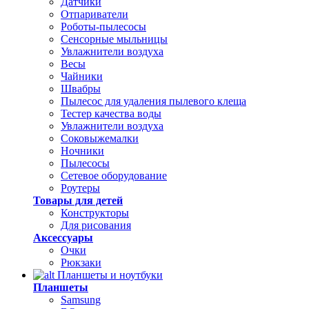
Датчики
Отпариватели
Роботы-пылесосы
Сенсорные мыльницы
Увлажнители воздуха
Весы
Чайники
Швабры
Пылесос для удаления пылевого клеща
Тестер качества воды
Увлажнители воздуха
Соковыжемалки
Ночники
Пылесосы
Сетевое оборудование
Роутеры
Товары для детей
Конструкторы
Для рисования
Аксессуары
Очки
Рюкзаки
Планшеты и ноутбуки
Планшеты
Samsung