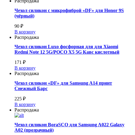
Распродажа
Чехол силикон с микрофиброй «DF» для Honor 9S
(чёрный)
90 ₽
В корзину
Распродажа
Чехол силикон Luxo фосфорная для для Xiaomi
Redmi Note 12 5G/POCO X5 5G Кавс кислотный
171 ₽
В корзину
Распродажа
Чехол силикон «DF» для Samsung A14 принт
Снежный Барс
225 ₽
В корзину
Распродажа
Чехол силикон BoraSCO для Samsung A022 Galaxy
A02 (прозрачный)