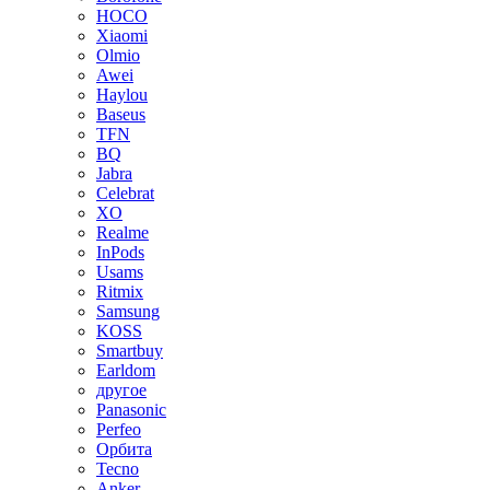
HOCO
Xiaomi
Olmio
Awei
Haylou
Baseus
TFN
BQ
Jabra
Celebrat
XO
Realme
InPods
Usams
Ritmix
Samsung
KOSS
Smartbuy
Earldom
другое
Panasonic
Perfeo
Орбита
Tecno
Anker