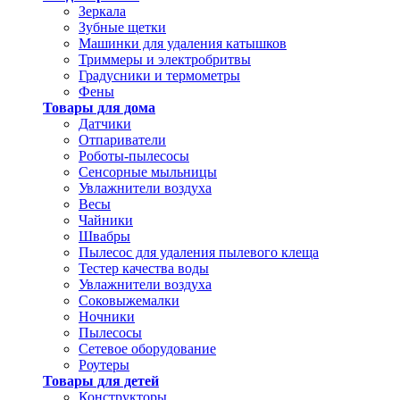
Зеркала
Зубные щетки
Машинки для удаления катышков
Триммеры и электробритвы
Градусники и термометры
Фены
Товары для дома
Датчики
Отпариватели
Роботы-пылесосы
Сенсорные мыльницы
Увлажнители воздуха
Весы
Чайники
Швабры
Пылесос для удаления пылевого клеща
Тестер качества воды
Увлажнители воздуха
Соковыжемалки
Ночники
Пылесосы
Сетевое оборудование
Роутеры
Товары для детей
Конструкторы