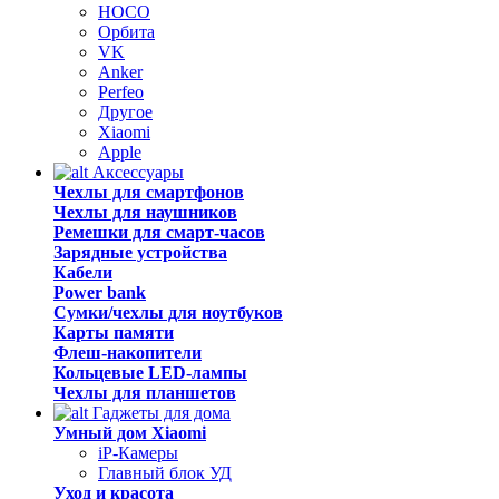
HOCO
Орбита
VK
Anker
Perfeo
Другое
Xiaomi
Apple
Аксессуары
Чехлы для смартфонов
Чехлы для наушников
Ремешки для смарт-часов
Зарядные устройства
Кабели
Power bank
Сумки/чехлы для ноутбуков
Карты памяти
Флеш-накопители
Кольцевые LED-лампы
Чехлы для планшетов
Гаджеты для дома
Умный дом Xiaomi
iP-Камеры
Главный блок УД
Уход и красота