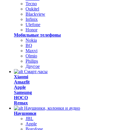
Tecno
Oukitel
Blackview
Infinix
Ulefone
Honor
Мобильные телефоны
Nokia
BQ
Maxvi
Olmio
Philips
Другое
Смарт-часы
Xiaomi
Amazfit
Apple
Samsung
HOCO
Remax
Наушники, колонки и аудио
Наушники
JBL
Apple
Borofone