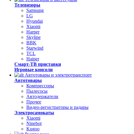
Телевизоры
Samsung
LG
Hyundai
Xiaomi
Harper
Skyline
BBK
Starwind
TCL
Haiper
Смарт-ТВ приставки
Игровые консоли
Автотовары и электротранспорт
Автотовары
Компрессоры
Пылесосы
Автодержатели
Прочее
Видео-регистраторы и радары
Электросамокаты
Xiaomi
Ninebot
Kugoo