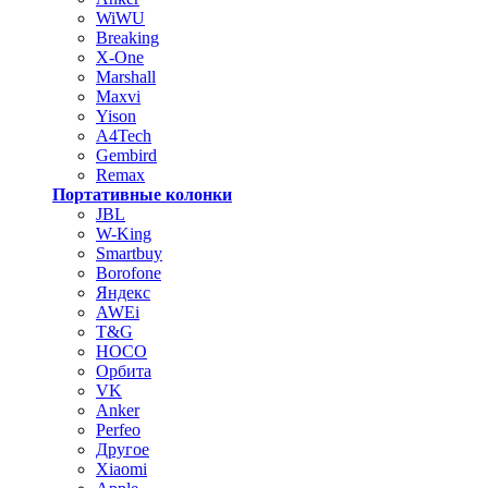
WiWU
Breaking
X-One
Marshall
Maxvi
Yison
A4Tech
Gembird
Remax
Портативные колонки
JBL
W-King
Smartbuy
Borofone
Яндекс
AWEi
T&G
HOCO
Орбита
VK
Anker
Perfeo
Другое
Xiaomi