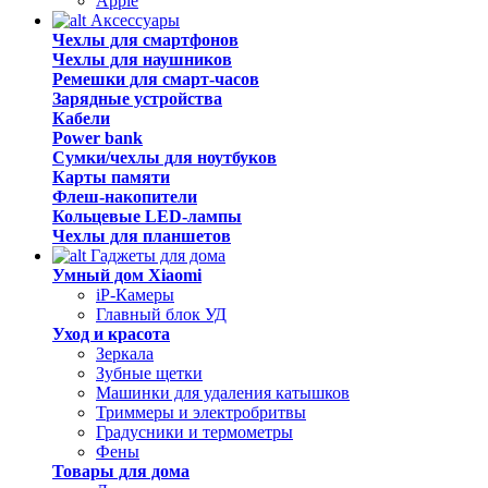
Apple
Аксессуары
Чехлы для смартфонов
Чехлы для наушников
Ремешки для смарт-часов
Зарядные устройства
Кабели
Power bank
Сумки/чехлы для ноутбуков
Карты памяти
Флеш-накопители
Кольцевые LED-лампы
Чехлы для планшетов
Гаджеты для дома
Умный дом Xiaomi
iP-Камеры
Главный блок УД
Уход и красота
Зеркала
Зубные щетки
Машинки для удаления катышков
Триммеры и электробритвы
Градусники и термометры
Фены
Товары для дома