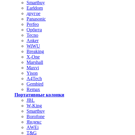
Smartbuy
Earldom
другое
Panasonic
Perfeo
Орбита
Tecno
Anker
WiWU
Breaking
X-One
Marshall
Maxvi
Yison
A4Tech
Gembird
Remax
Портативные колонки
JBL
W-King
Smartbuy
Borofone
Яндекс
AWEi
T&G