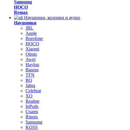
Samsung
HOCO
Remax
Наушники, колонки и аудио
Наушники
JBL
Apple
Borofone
HOCO
Xiaomi
Olmio
Awei
Haylou
Baseus
TFN
BQ
Jabra
Celebrat
XO
Realme
InPods
Usams
Ritmix
Samsung
KOSS