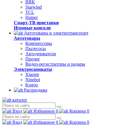
BBK
Starwind
TCL
Haiper
Смарт-ТВ приставки
Игровые консоли
Автотовары и электротранспорт
Автотовары
Компрессоры
Пылесосы
Автодержатели
Прочее
Видео-регистраторы и радары
Электросамокаты
Xiaomi
Ninebot
Kugoo
Распродажа
каталог
Вход
Избранное
0
Корзина
0
Вход
Избранное
0
Корзина
0