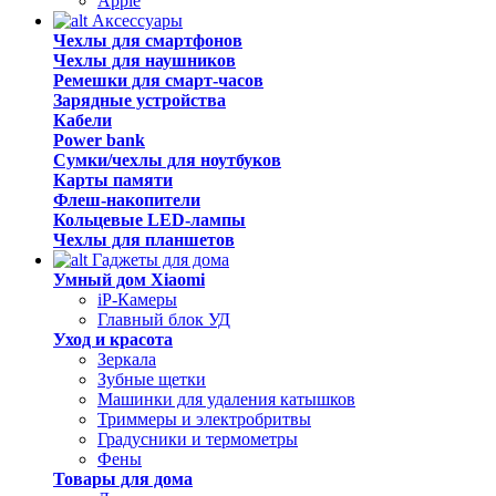
Apple
Аксессуары
Чехлы для смартфонов
Чехлы для наушников
Ремешки для смарт-часов
Зарядные устройства
Кабели
Power bank
Сумки/чехлы для ноутбуков
Карты памяти
Флеш-накопители
Кольцевые LED-лампы
Чехлы для планшетов
Гаджеты для дома
Умный дом Xiaomi
iP-Камеры
Главный блок УД
Уход и красота
Зеркала
Зубные щетки
Машинки для удаления катышков
Триммеры и электробритвы
Градусники и термометры
Фены
Товары для дома