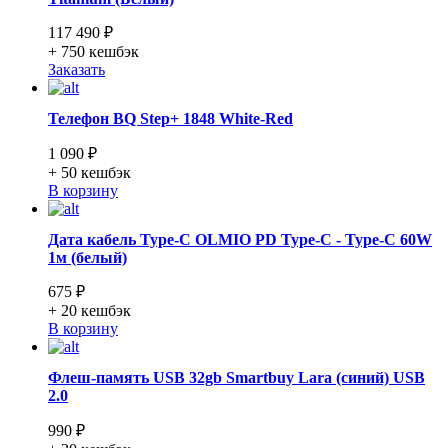
117 490 ₽
+ 750
кешбэк
Заказать
Телефон BQ Step+ 1848 White-Red
1 090 ₽
+ 50
кешбэк
В корзину
Дата кабель Type-C OLMIO PD Type-C - Type-C 60W
1м (белый)
675 ₽
+ 20
кешбэк
В корзину
Флеш-память USB 32gb Smartbuy Lara (синий) USB
2.0
990 ₽