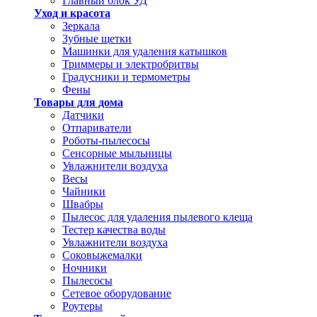
Главный блок УД
Уход и красота
Зеркала
Зубные щетки
Машинки для удаления катышков
Триммеры и электробритвы
Градусники и термометры
Фены
Товары для дома
Датчики
Отпариватели
Роботы-пылесосы
Сенсорные мыльницы
Увлажнители воздуха
Весы
Чайники
Швабры
Пылесос для удаления пылевого клеща
Тестер качества воды
Увлажнители воздуха
Соковыжемалки
Ночники
Пылесосы
Сетевое оборудование
Роутеры