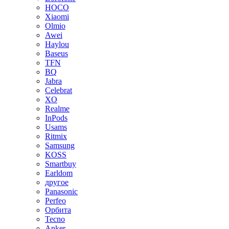
HOCO
Xiaomi
Olmio
Awei
Haylou
Baseus
TFN
BQ
Jabra
Celebrat
XO
Realme
InPods
Usams
Ritmix
Samsung
KOSS
Smartbuy
Earldom
другое
Panasonic
Perfeo
Орбита
Tecno
Anker