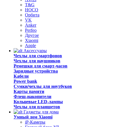
T&G
HOCO
Орбита
VK
Anker
Perfeo
Другое
Xiaomi
Apple
Аксессуары
Чехлы для смартфонов
Чехлы для наушников
Ремешки для смарт-часов
Зарядные устройства
Кабели
Power bank
Сумки/чехлы для ноутбуков
Карты памяти
Флеш-накопители
Кольцевые LED-лампы
Чехлы для планшетов
Гаджеты для дома
Умный дом Xiaomi
iP-Камеры