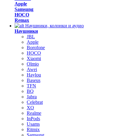
Apple
Samsung
HOCO
Remax
Наушники, колонки и аудио
Наушники
JBL
Apple
Borofone
HOCO
Xiaomi
Olmio
Awei
Haylou
Baseus
TFN
BQ
Jabra
Celebrat
XO
Realme
InPods
Usams
Ritmix
Samsung