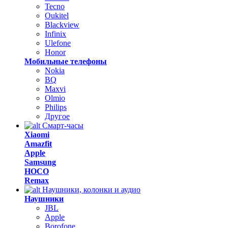
Tecno
Oukitel
Blackview
Infinix
Ulefone
Honor
Мобильные телефоны
Nokia
BQ
Maxvi
Olmio
Philips
Другое
Смарт-часы
Xiaomi
Amazfit
Apple
Samsung
HOCO
Remax
Наушники, колонки и аудио
Наушники
JBL
Apple
Borofone