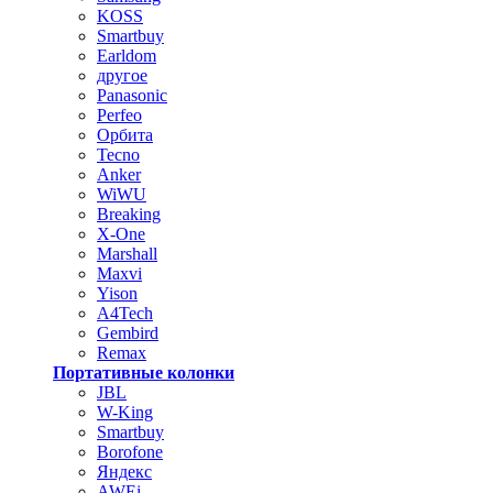
KOSS
Smartbuy
Earldom
другое
Panasonic
Perfeo
Орбита
Tecno
Anker
WiWU
Breaking
X-One
Marshall
Maxvi
Yison
A4Tech
Gembird
Remax
Портативные колонки
JBL
W-King
Smartbuy
Borofone
Яндекс
AWEi