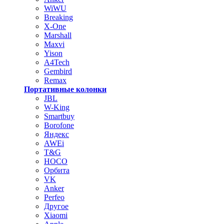
WiWU
Breaking
X-One
Marshall
Maxvi
Yison
A4Tech
Gembird
Remax
Портативные колонки
JBL
W-King
Smartbuy
Borofone
Яндекс
AWEi
T&G
HOCO
Орбита
VK
Anker
Perfeo
Другое
Xiaomi