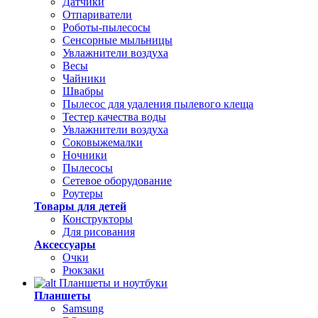
Датчики
Отпариватели
Роботы-пылесосы
Сенсорные мыльницы
Увлажнители воздуха
Весы
Чайники
Швабры
Пылесос для удаления пылевого клеща
Тестер качества воды
Увлажнители воздуха
Соковыжемалки
Ночники
Пылесосы
Сетевое оборудование
Роутеры
Товары для детей
Конструкторы
Для рисования
Аксессуары
Очки
Рюкзаки
Планшеты и ноутбуки
Планшеты
Samsung