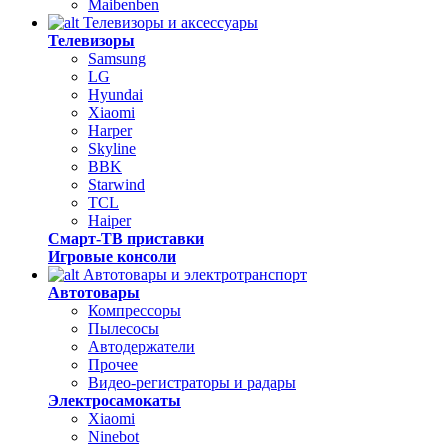
Maibenben
Телевизоры и аксессуары
Телевизоры
Samsung
LG
Hyundai
Xiaomi
Harper
Skyline
BBK
Starwind
TCL
Haiper
Смарт-ТВ приставки
Игровые консоли
Автотовары и электротранспорт
Автотовары
Компрессоры
Пылесосы
Автодержатели
Прочее
Видео-регистраторы и радары
Электросамокаты
Xiaomi
Ninebot