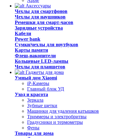
Apple
Аксессуары
Чехлы для смартфонов
Чехлы для наушников
Ремешки для смарт-часов
Зарядные устройства
Кабели
Power bank
Сумки/чехлы для ноутбуков
Карты памяти
Флеш-накопители
Кольцевые LED-лампы
Чехлы для планшетов
Гаджеты для дома
Умный дом Xiaomi
iP-Камеры
Главный блок УД
Уход и красота
Зеркала
Зубные щетки
Машинки для удаления катышков
Триммеры и электробритвы
Градусники и термометры
Фены
Товары для дома