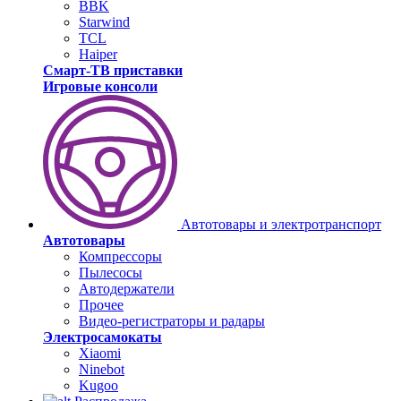
BBK
Starwind
TCL
Haiper
Смарт-ТВ приставки
Игровые консоли
Автотовары и электротранспорт
Автотовары
Компрессоры
Пылесосы
Автодержатели
Прочее
Видео-регистраторы и радары
Электросамокаты
Xiaomi
Ninebot
Kugoo