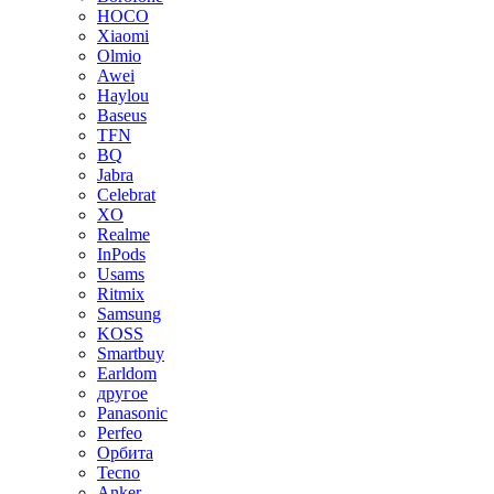
HOCO
Xiaomi
Olmio
Awei
Haylou
Baseus
TFN
BQ
Jabra
Celebrat
XO
Realme
InPods
Usams
Ritmix
Samsung
KOSS
Smartbuy
Earldom
другое
Panasonic
Perfeo
Орбита
Tecno
Anker