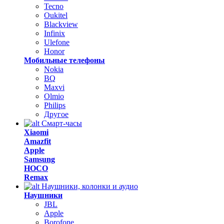
Tecno
Oukitel
Blackview
Infinix
Ulefone
Honor
Мобильные телефоны
Nokia
BQ
Maxvi
Olmio
Philips
Другое
Смарт-часы
Xiaomi
Amazfit
Apple
Samsung
HOCO
Remax
Наушники, колонки и аудио
Наушники
JBL
Apple
Borofone