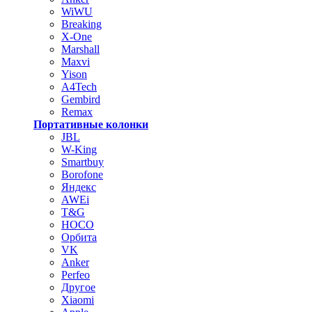
WiWU
Breaking
X-One
Marshall
Maxvi
Yison
A4Tech
Gembird
Remax
Портативные колонки
JBL
W-King
Smartbuy
Borofone
Яндекс
AWEi
T&G
HOCO
Орбита
VK
Anker
Perfeo
Другое
Xiaomi