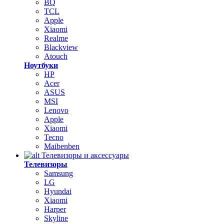
BQ
TCL
Apple
Xiaomi
Realme
Blackview
Atouch
Ноутбуки
HP
Acer
ASUS
MSI
Lenovo
Apple
Xiaomi
Tecno
Maibenben
Телевизоры и аксессуары
Телевизоры
Samsung
LG
Hyundai
Xiaomi
Harper
Skyline