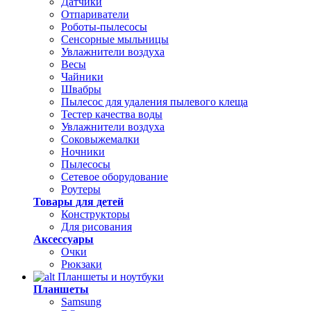
Датчики
Отпариватели
Роботы-пылесосы
Сенсорные мыльницы
Увлажнители воздуха
Весы
Чайники
Швабры
Пылесос для удаления пылевого клеща
Тестер качества воды
Увлажнители воздуха
Соковыжемалки
Ночники
Пылесосы
Сетевое оборудование
Роутеры
Товары для детей
Конструкторы
Для рисования
Аксессуары
Очки
Рюкзаки
Планшеты и ноутбуки
Планшеты
Samsung