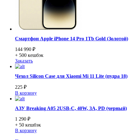
Смартфон Apple iPhone 14 Pro 1Tb Gold (Золотой)
144 990 ₽
+ 500
кешбэк
Заказать
Чехол Silicon Case для Xiaomi Mi 11 Lite (пудра 18)
225 ₽
В корзину
АЗУ Breaking A05 2USB-C, 40W, 3A, PD (черный)
1 290 ₽
+ 50
кешбэк
В корзину