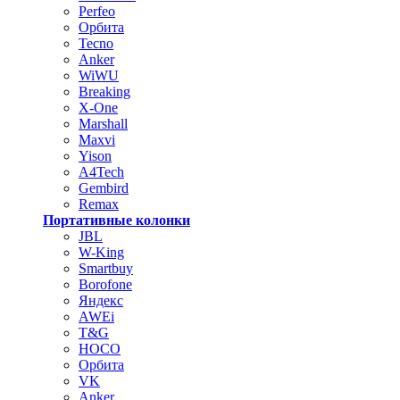
Perfeo
Орбита
Tecno
Anker
WiWU
Breaking
X-One
Marshall
Maxvi
Yison
A4Tech
Gembird
Remax
Портативные колонки
JBL
W-King
Smartbuy
Borofone
Яндекс
AWEi
T&G
HOCO
Орбита
VK
Anker