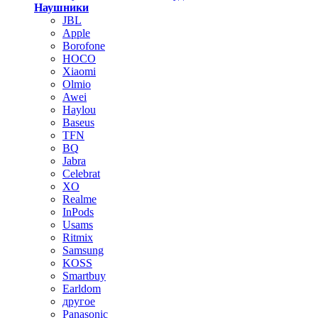
Наушники
JBL
Apple
Borofone
HOCO
Xiaomi
Olmio
Awei
Haylou
Baseus
TFN
BQ
Jabra
Celebrat
XO
Realme
InPods
Usams
Ritmix
Samsung
KOSS
Smartbuy
Earldom
другое
Panasonic