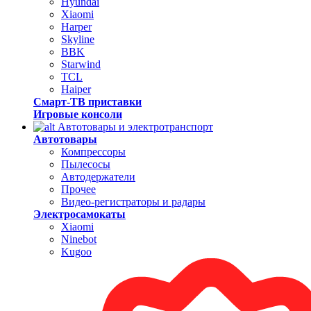
Hyundai
Xiaomi
Harper
Skyline
BBK
Starwind
TCL
Haiper
Смарт-ТВ приставки
Игровые консоли
Автотовары и электротранспорт
Автотовары
Компрессоры
Пылесосы
Автодержатели
Прочее
Видео-регистраторы и радары
Электросамокаты
Xiaomi
Ninebot
Kugoo