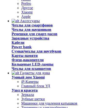
Perfeo
Другое
Xiaomi
Apple
Аксессуары
Чехлы для смартфонов
Чехлы для наушников
Ремешки для смарт-часов
Зарядные устройства
Кабели
Power bank
Сумки/чехлы для ноутбуков
Карты памяти
Флеш-накопители
Кольцевые LED-лампы
Чехлы для планшетов
Гаджеты для дома
Умный дом Xiaomi
iP-Камеры
Главный блок УД
Уход и красота
Зеркала
Зубные щетки
Машинки для удаления катышков
Триммеры и электробритвы