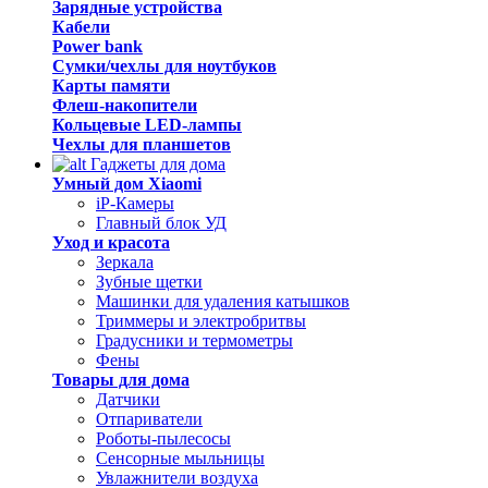
Зарядные устройства
Кабели
Power bank
Сумки/чехлы для ноутбуков
Карты памяти
Флеш-накопители
Кольцевые LED-лампы
Чехлы для планшетов
Гаджеты для дома
Умный дом Xiaomi
iP-Камеры
Главный блок УД
Уход и красота
Зеркала
Зубные щетки
Машинки для удаления катышков
Триммеры и электробритвы
Градусники и термометры
Фены
Товары для дома
Датчики
Отпариватели
Роботы-пылесосы
Сенсорные мыльницы
Увлажнители воздуха