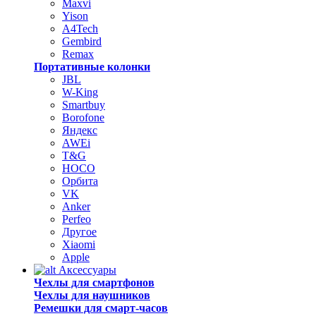
Maxvi
Yison
A4Tech
Gembird
Remax
Портативные колонки
JBL
W-King
Smartbuy
Borofone
Яндекс
AWEi
T&G
HOCO
Орбита
VK
Anker
Perfeo
Другое
Xiaomi
Apple
Аксессуары
Чехлы для смартфонов
Чехлы для наушников
Ремешки для смарт-часов