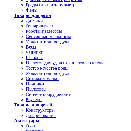
Градусники и термометры
Фены
Товары для дома
Датчики
Отпариватели
Роботы-пылесосы
Сенсорные мыльницы
Увлажнители воздуха
Весы
Чайники
Швабры
Пылесос для удаления пылевого клеща
Тестер качества воды
Увлажнители воздуха
Соковыжемалки
Ночники
Пылесосы
Сетевое оборудование
Роутеры
Товары для детей
Конструкторы
Для рисования
Аксессуары
Очки