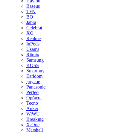
Haylou
Baseus
TFN
BQ
Jabra
Celebrat
XO
Realme
InPods
Usams
Ritmix
Samsung
KOSS
Smartbuy
Earldom
другое
Panasonic
Perfeo
Орбита
Tecno
Anker
WiWU
Breaking
X-One
Marshall