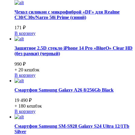
Чехол силикон с микрофиброй «DF» для Realme
C30/C30s/Narzo 50i Prime (синий)
171 ₽
В корзину
Защитное 2.5D стекло iPhone 14 Pro «BlueO» Clear HD
(без рамки) (черный)
990 ₽
+ 20
кешбэк
В корзину
Смартфон Samsung Galaxy A26 8/256Gb Black
19 490 ₽
+ 180
кешбэк
В корзину
Смартфон Samsung SM-S928 Galaxy S24 Ultra 12/1Tb
Silver