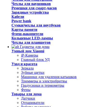
Чехлы для наушников
Ремешки для смарт-часов
Зарядные устройства
Кабели
Power bank
Сумки/чехлы для ноутбуков
Карты памяти
Флеш-накопители
Кольцевые LED-лампы
Чехлы для планшетов
Гаджеты для дома
Умный дом Xiaomi
iP-Камеры
Главный блок УД
Уход и красота
Зеркала
Зубные щетки
Машинки для удаления катышков
Триммеры и электробритвы
Градусники и термометры
Фены
Товары для дома
Датчики
Отпариватели
Роботы-пылесосы