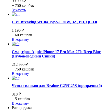
99 990 ₽
+ 750
кешбэк
Заказать
СЗУ Breaking WC04 Type-C 20W, 3A, PD, QC3.0
1 190 ₽
+ 60
кешбэк
В корзину
Смартфон Apple iPhone 17 Pro Max 2Tb Deep Blue
(Глубоководный Синий)
212 990 ₽
+ 750
кешбэк
В корзину
Чехол силикон для Realme C25/C25S (прозрачный)
310 ₽
+ 5
кешбэк
В корзину
Распродажа