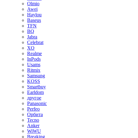
Olmio
Awei
Haylou
Baseus
TFN
BQ
Jabra
Celebrat
XO
Realme
InPods
Usams
Ritmix
Samsung
KOSS
Smartbuy
Earldom
другое
Panasonic
Perfeo
Орбита
Tecno
Anker
WiWU
Breaking