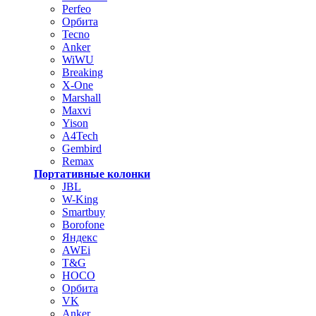
Perfeo
Орбита
Tecno
Anker
WiWU
Breaking
X-One
Marshall
Maxvi
Yison
A4Tech
Gembird
Remax
Портативные колонки
JBL
W-King
Smartbuy
Borofone
Яндекс
AWEi
T&G
HOCO
Орбита
VK
Anker