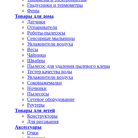
Градусники и термометры
Фены
Товары для дома
Датчики
Отпариватели
Роботы-пылесосы
Сенсорные мыльницы
Увлажнители воздуха
Весы
Чайники
Швабры
Пылесос для удаления пылевого клеща
Тестер качества воды
Увлажнители воздуха
Соковыжемалки
Ночники
Пылесосы
Сетевое оборудование
Роутеры
Товары для детей
Конструкторы
Для рисования
Аксессуары
Очки