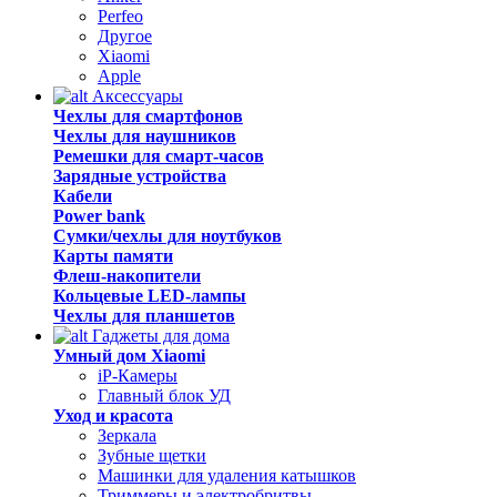
Perfeo
Другое
Xiaomi
Apple
Аксессуары
Чехлы для смартфонов
Чехлы для наушников
Ремешки для смарт-часов
Зарядные устройства
Кабели
Power bank
Сумки/чехлы для ноутбуков
Карты памяти
Флеш-накопители
Кольцевые LED-лампы
Чехлы для планшетов
Гаджеты для дома
Умный дом Xiaomi
iP-Камеры
Главный блок УД
Уход и красота
Зеркала
Зубные щетки
Машинки для удаления катышков
Триммеры и электробритвы