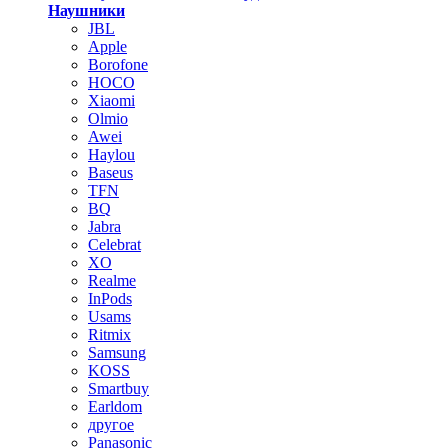
Наушники
JBL
Apple
Borofone
HOCO
Xiaomi
Olmio
Awei
Haylou
Baseus
TFN
BQ
Jabra
Celebrat
XO
Realme
InPods
Usams
Ritmix
Samsung
KOSS
Smartbuy
Earldom
другое
Panasonic