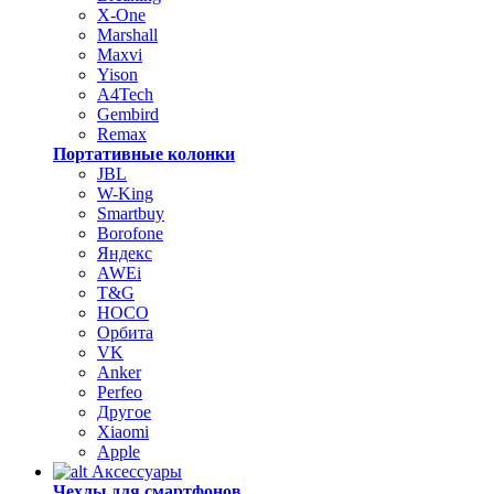
X-One
Marshall
Maxvi
Yison
A4Tech
Gembird
Remax
Портативные колонки
JBL
W-King
Smartbuy
Borofone
Яндекс
AWEi
T&G
HOCO
Орбита
VK
Anker
Perfeo
Другое
Xiaomi
Apple
Аксессуары
Чехлы для смартфонов