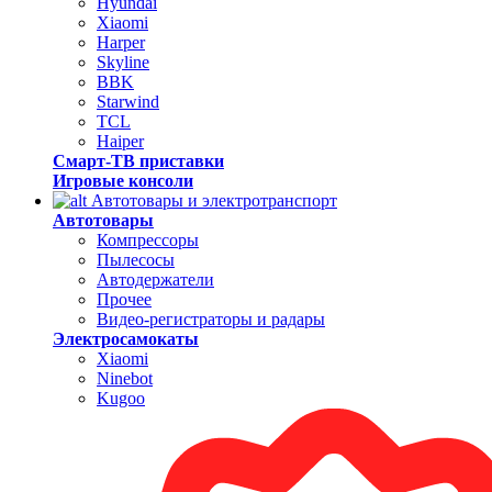
Hyundai
Xiaomi
Harper
Skyline
BBK
Starwind
TCL
Haiper
Смарт-ТВ приставки
Игровые консоли
Автотовары и электротранспорт
Автотовары
Компрессоры
Пылесосы
Автодержатели
Прочее
Видео-регистраторы и радары
Электросамокаты
Xiaomi
Ninebot
Kugoo