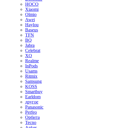
HOCO
Xiaomi
Olmio
Awei
Haylou
Baseus
TFN
BQ
Jabra
Celebrat
XO
Realme
InPods
Usams
Ritmix
Samsung
KOSS
Smartbuy
Earldom
другое
Panasonic
Perfeo
Орбита
Tecno
Anker