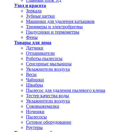
Главный блок УД
Уход и красота
Зеркала
Зубные щетки
Машинки для удаления катышков
Триммеры и электробритвы
Градусники и термометры
Фены
Товары для дома
Датчики
Отпариватели
Роботы-пылесосы
Сенсорные мыльницы
Увлажнители воздуха
Весы
Чайники
Швабры
Пылесос для удаления пылевого клеща
Тестер качества воды
Увлажнители воздуха
Соковыжемалки
Ночники
Пылесосы
Сетевое оборудование
Роутеры