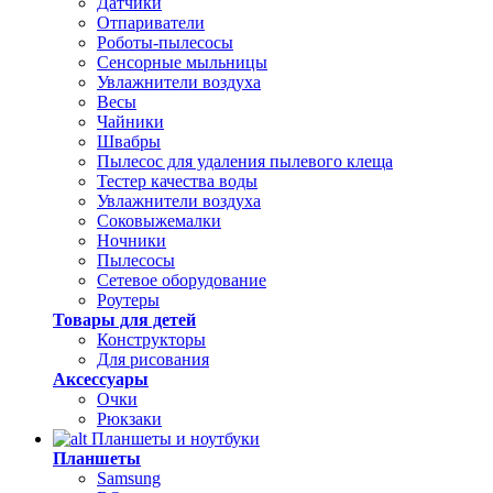
Датчики
Отпариватели
Роботы-пылесосы
Сенсорные мыльницы
Увлажнители воздуха
Весы
Чайники
Швабры
Пылесос для удаления пылевого клеща
Тестер качества воды
Увлажнители воздуха
Соковыжемалки
Ночники
Пылесосы
Сетевое оборудование
Роутеры
Товары для детей
Конструкторы
Для рисования
Аксессуары
Очки
Рюкзаки
Планшеты и ноутбуки
Планшеты
Samsung