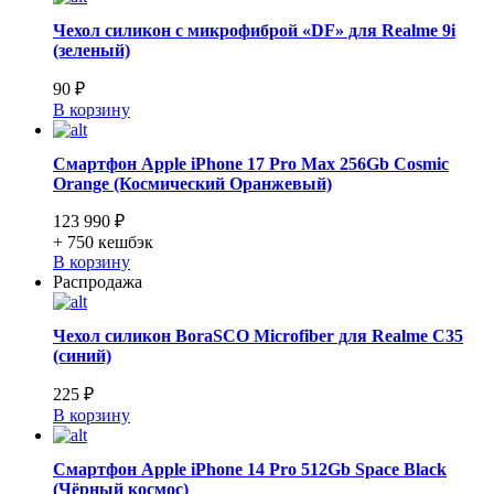
Чехол силикон с микрофиброй «DF» для Realme 9i
(зеленый)
90 ₽
В корзину
Смартфон Apple iPhone 17 Pro Max 256Gb Cosmic
Orange (Космический Оранжевый)
123 990 ₽
+ 750
кешбэк
В корзину
Распродажа
Чехол силикон BoraSCO Microfiber для Realme C35
(синий)
225 ₽
В корзину
Смартфон Apple iPhone 14 Pro 512Gb Space Black
(Чёрный космос)