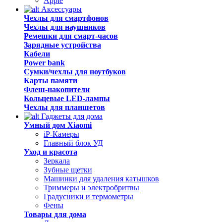
Apple
Аксессуары
Чехлы для смартфонов
Чехлы для наушников
Ремешки для смарт-часов
Зарядные устройства
Кабели
Power bank
Сумки/чехлы для ноутбуков
Карты памяти
Флеш-накопители
Кольцевые LED-лампы
Чехлы для планшетов
Гаджеты для дома
Умный дом Xiaomi
iP-Камеры
Главный блок УД
Уход и красота
Зеркала
Зубные щетки
Машинки для удаления катышков
Триммеры и электробритвы
Градусники и термометры
Фены
Товары для дома