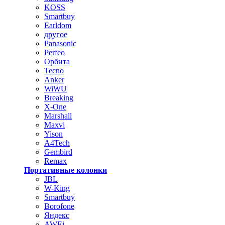
KOSS
Smartbuy
Earldom
другое
Panasonic
Perfeo
Орбита
Tecno
Anker
WiWU
Breaking
X-One
Marshall
Maxvi
Yison
A4Tech
Gembird
Remax
Портативные колонки
JBL
W-King
Smartbuy
Borofone
Яндекс
AWEi