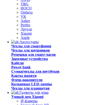
T&G
HOCO
Орбита
VK
Anker
Perfeo
Другое
Xiaomi
Apple
Аксессуары
Чехлы для смартфонов
Чехлы для наушников
Ремешки для смарт-часов
Зарядные устройства
Кабели
Power bank
Сумки/чехлы для ноутбуков
Карты памяти
Флеш-накопители
Кольцевые LED-лампы
Чехлы для планшетов
Гаджеты для дома
Умный дом Xiaomi
iP-Камеры