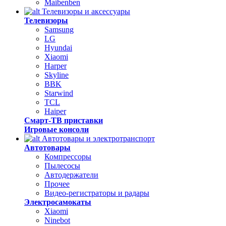
Maibenben
Телевизоры и аксессуары
Телевизоры
Samsung
LG
Hyundai
Xiaomi
Harper
Skyline
BBK
Starwind
TCL
Haiper
Смарт-ТВ приставки
Игровые консоли
Автотовары и электротранспорт
Автотовары
Компрессоры
Пылесосы
Автодержатели
Прочее
Видео-регистраторы и радары
Электросамокаты
Xiaomi
Ninebot