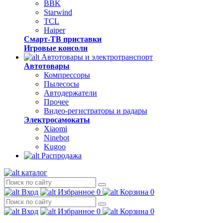
BBK
Starwind
TCL
Haiper
Смарт-ТВ приставки
Игровые консоли
Автотовары и электротранспорт
Автотовары
Компрессоры
Пылесосы
Автодержатели
Прочее
Видео-регистраторы и радары
Электросамокаты
Xiaomi
Ninebot
Kugoo
Распродажа
каталог
Вход
Избранное
0
Корзина
0
Вход
Избранное
0
Корзина
0