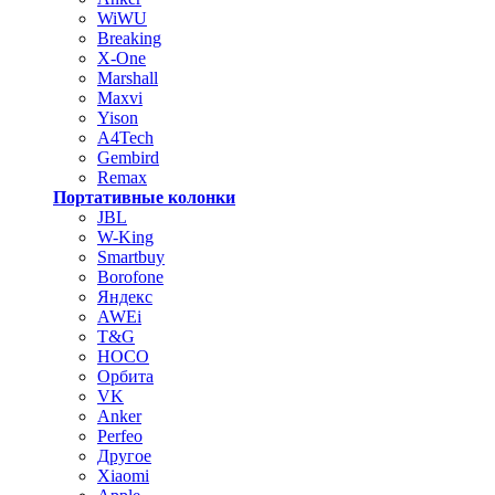
WiWU
Breaking
X-One
Marshall
Maxvi
Yison
A4Tech
Gembird
Remax
Портативные колонки
JBL
W-King
Smartbuy
Borofone
Яндекс
AWEi
T&G
HOCO
Орбита
VK
Anker
Perfeo
Другое
Xiaomi