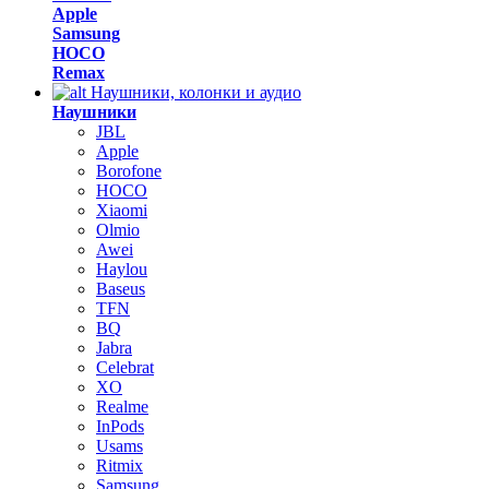
Apple
Samsung
HOCO
Remax
Наушники, колонки и аудио
Наушники
JBL
Apple
Borofone
HOCO
Xiaomi
Olmio
Awei
Haylou
Baseus
TFN
BQ
Jabra
Celebrat
XO
Realme
InPods
Usams
Ritmix
Samsung