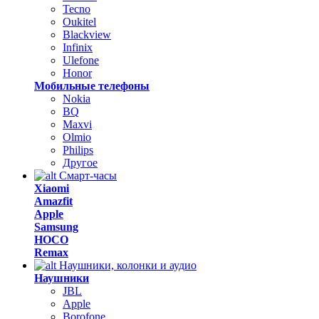
Tecno
Oukitel
Blackview
Infinix
Ulefone
Honor
Мобильные телефоны
Nokia
BQ
Maxvi
Olmio
Philips
Другое
Смарт-часы
Xiaomi
Amazfit
Apple
Samsung
HOCO
Remax
Наушники, колонки и аудио
Наушники
JBL
Apple
Borofone