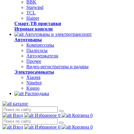
BBK
Starwind
TCL
Haiper
Смарт-ТВ приставки
Игровые консоли
Автотовары и электротранспорт
Автотовары
Компрессоры
Пылесосы
Автодержатели
Прочее
Видео-регистраторы и радары
Электросамокаты
Xiaomi
Ninebot
Kugoo
Распродажа
каталог
Вход
Избранное
0
Корзина
0
Вход
Избранное
0
Корзина
0