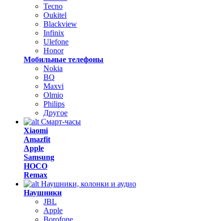
Tecno
Oukitel
Blackview
Infinix
Ulefone
Honor
Мобильные телефоны
Nokia
BQ
Maxvi
Olmio
Philips
Другое
Смарт-часы
Xiaomi
Amazfit
Apple
Samsung
HOCO
Remax
Наушники, колонки и аудио
Наушники
JBL
Apple
Borofone