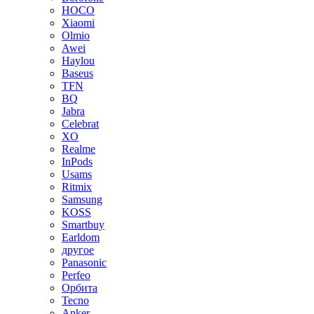
HOCO
Xiaomi
Olmio
Awei
Haylou
Baseus
TFN
BQ
Jabra
Celebrat
XO
Realme
InPods
Usams
Ritmix
Samsung
KOSS
Smartbuy
Earldom
другое
Panasonic
Perfeo
Орбита
Tecno
Anker