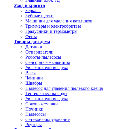
Главный блок УД
Уход и красота
Зеркала
Зубные щетки
Машинки для удаления катышков
Триммеры и электробритвы
Градусники и термометры
Фены
Товары для дома
Датчики
Отпариватели
Роботы-пылесосы
Сенсорные мыльницы
Увлажнители воздуха
Весы
Чайники
Швабры
Пылесос для удаления пылевого клеща
Тестер качества воды
Увлажнители воздуха
Соковыжемалки
Ночники
Пылесосы
Сетевое оборудование
Роутеры