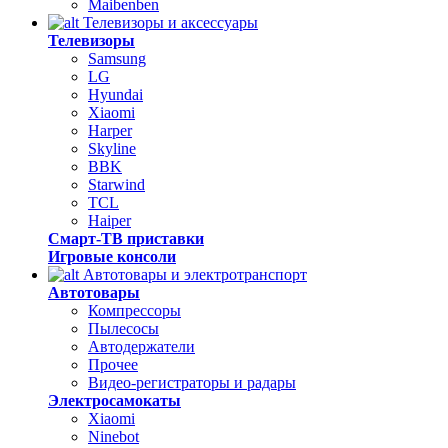
Maibenben
Телевизоры и аксессуары
Телевизоры
Samsung
LG
Hyundai
Xiaomi
Harper
Skyline
BBK
Starwind
TCL
Haiper
Смарт-ТВ приставки
Игровые консоли
Автотовары и электротранспорт
Автотовары
Компрессоры
Пылесосы
Автодержатели
Прочее
Видео-регистраторы и радары
Электросамокаты
Xiaomi
Ninebot