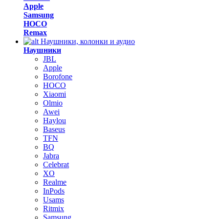
Apple
Samsung
HOCO
Remax
Наушники, колонки и аудио
Наушники
JBL
Apple
Borofone
HOCO
Xiaomi
Olmio
Awei
Haylou
Baseus
TFN
BQ
Jabra
Celebrat
XO
Realme
InPods
Usams
Ritmix
Samsung