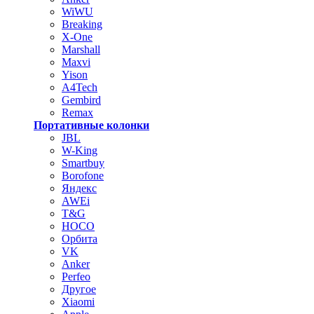
WiWU
Breaking
X-One
Marshall
Maxvi
Yison
A4Tech
Gembird
Remax
Портативные колонки
JBL
W-King
Smartbuy
Borofone
Яндекс
AWEi
T&G
HOCO
Орбита
VK
Anker
Perfeo
Другое
Xiaomi