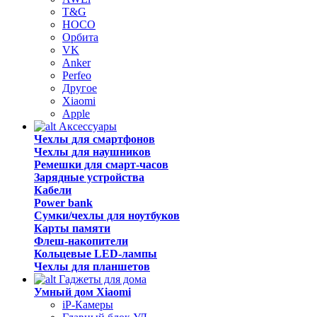
T&G
HOCO
Орбита
VK
Anker
Perfeo
Другое
Xiaomi
Apple
Аксессуары
Чехлы для смартфонов
Чехлы для наушников
Ремешки для смарт-часов
Зарядные устройства
Кабели
Power bank
Сумки/чехлы для ноутбуков
Карты памяти
Флеш-накопители
Кольцевые LED-лампы
Чехлы для планшетов
Гаджеты для дома
Умный дом Xiaomi
iP-Камеры