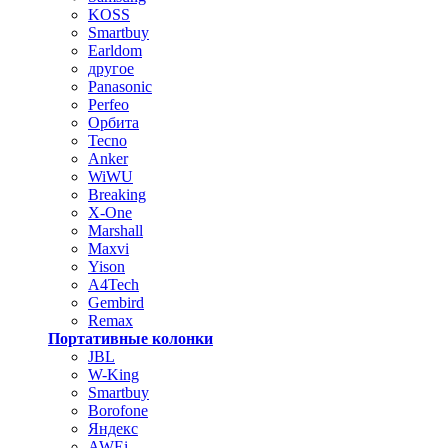
KOSS
Smartbuy
Earldom
другое
Panasonic
Perfeo
Орбита
Tecno
Anker
WiWU
Breaking
X-One
Marshall
Maxvi
Yison
A4Tech
Gembird
Remax
Портативные колонки
JBL
W-King
Smartbuy
Borofone
Яндекс
AWEi