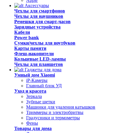
Apple
Аксессуары
Чехлы для смартфонов
Чехлы для наушников
Ремешки для смарт-часов
Зарядные устройства
Кабели
Power bank
Сумки/чехлы для ноутбуков
Карты памяти
Флеш-накопители
Кольцевые LED-лампы
Чехлы для планшетов
Гаджеты для дома
Умный дом Xiaomi
iP-Камеры
Главный блок УД
Уход и красота
Зеркала
Зубные щетки
Машинки для удаления катышков
Триммеры и электробритвы
Градусники и термометры
Фены
Товары для дома