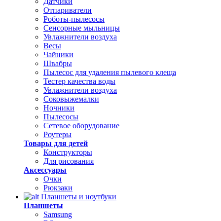
Датчики
Отпариватели
Роботы-пылесосы
Сенсорные мыльницы
Увлажнители воздуха
Весы
Чайники
Швабры
Пылесос для удаления пылевого клеща
Тестер качества воды
Увлажнители воздуха
Соковыжемалки
Ночники
Пылесосы
Сетевое оборудование
Роутеры
Товары для детей
Конструкторы
Для рисования
Аксессуары
Очки
Рюкзаки
Планшеты и ноутбуки
Планшеты
Samsung