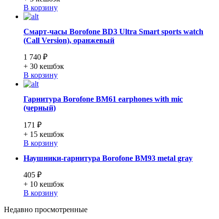
В корзину
Смарт-часы Borofone BD3 Ultra Smart sports watch
(Call Version), оранжевый
1 740 ₽
+ 30
кешбэк
В корзину
Гарнитура Borofone BM61 earphones with mic
(черный)
171 ₽
+ 15
кешбэк
В корзину
Наушники-гарнитура Borofone BM93 metal gray
405 ₽
+ 10
кешбэк
В корзину
Недавно просмотренные