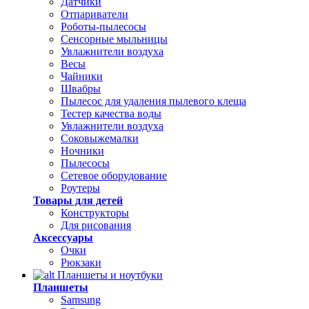
Датчики
Отпариватели
Роботы-пылесосы
Сенсорные мыльницы
Увлажнители воздуха
Весы
Чайники
Швабры
Пылесос для удаления пылевого клеща
Тестер качества воды
Увлажнители воздуха
Соковыжемалки
Ночники
Пылесосы
Сетевое оборудование
Роутеры
Товары для детей
Конструкторы
Для рисования
Аксессуары
Очки
Рюкзаки
Планшеты и ноутбуки
Планшеты
Samsung