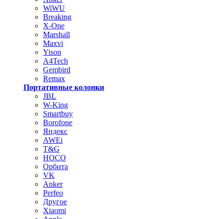
WiWU
Breaking
X-One
Marshall
Maxvi
Yison
A4Tech
Gembird
Remax
Портативные колонки
JBL
W-King
Smartbuy
Borofone
Яндекс
AWEi
T&G
HOCO
Орбита
VK
Anker
Perfeo
Другое
Xiaomi