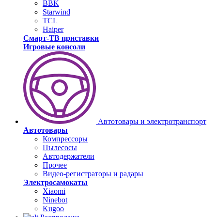
BBK
Starwind
TCL
Haiper
Смарт-ТВ приставки
Игровые консоли
Автотовары и электротранспорт
Автотовары
Компрессоры
Пылесосы
Автодержатели
Прочее
Видео-регистраторы и радары
Электросамокаты
Xiaomi
Ninebot
Kugoo