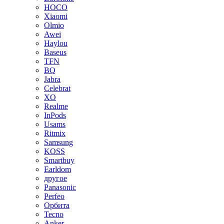
HOCO
Xiaomi
Olmio
Awei
Haylou
Baseus
TFN
BQ
Jabra
Celebrat
XO
Realme
InPods
Usams
Ritmix
Samsung
KOSS
Smartbuy
Earldom
другое
Panasonic
Perfeo
Орбита
Tecno
Anker