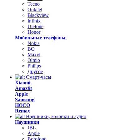
Tecno
Oukitel
Blackview
Infinix
Ulefone
Honor
Мобильные телефоны
Nokia
BQ
Maxvi
Olmio
Philips
Другое
Смарт-часы
Xiaomi
Amazfit
Apple
Samsung
HOCO
Remax
Наушники, колонки и аудио
Наушники
JBL
Apple
Borofone