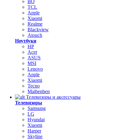
BQ
TCL
Apple
Xiaomi
Realme
Blackview
Atouch
Ноутбуки
HP
Acer
ASUS
MSI
Lenovo
Apple
Xiaomi
Tecno
Maibenben
Телевизоры и аксессуары
Телевизоры
Samsung
LG
Hyundai
Xiaomi
Harper
Skyline