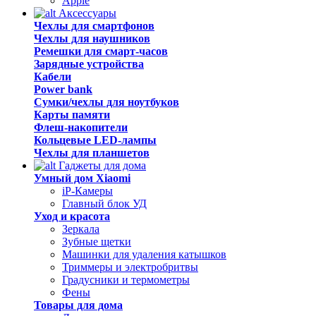
Apple
Аксессуары
Чехлы для смартфонов
Чехлы для наушников
Ремешки для смарт-часов
Зарядные устройства
Кабели
Power bank
Сумки/чехлы для ноутбуков
Карты памяти
Флеш-накопители
Кольцевые LED-лампы
Чехлы для планшетов
Гаджеты для дома
Умный дом Xiaomi
iP-Камеры
Главный блок УД
Уход и красота
Зеркала
Зубные щетки
Машинки для удаления катышков
Триммеры и электробритвы
Градусники и термометры
Фены
Товары для дома