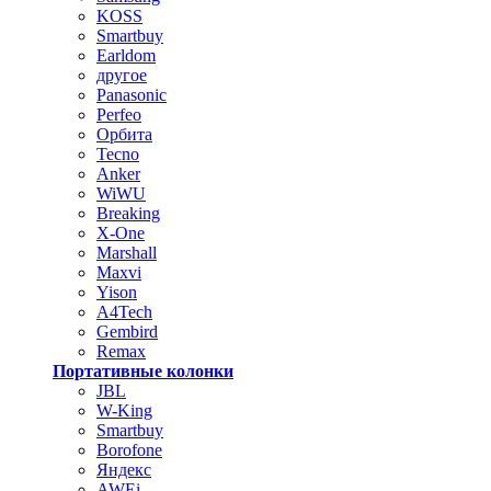
KOSS
Smartbuy
Earldom
другое
Panasonic
Perfeo
Орбита
Tecno
Anker
WiWU
Breaking
X-One
Marshall
Maxvi
Yison
A4Tech
Gembird
Remax
Портативные колонки
JBL
W-King
Smartbuy
Borofone
Яндекс
AWEi