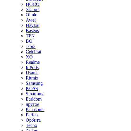
HOCO
Xiaomi
Olmio
Awei
Haylou
Baseus
TFN
BQ
Jabra
Celebrat
XO
Realme
InPods
Usams
Ritmix
Samsung
KOSS
Smartbuy
Earldom
другое
Panasonic
Perfeo
Орбита
Tecno
Anker