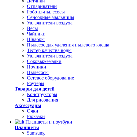
Датчики
Отпариватели
Роботы-пылесосы
Сенсорные мыльницы
Увлажнители воздуха
Весы
Чайники
Швабры
Пылесос для удаления пылевого клеща
Тестер качества воды
Увлажнители воздуха
Соковыжемалки
Ночники
Пылесосы
Сетевое оборудование
Роутеры
Товары для детей
Конструкторы
Для рисования
Аксессуары
Очки
Рюкзаки
Планшеты и ноутбуки
Планшеты
Samsung