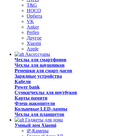
T&G
HOCO
Орбита
VK
Anker
Perfeo
Другое
Xiaomi
Apple
Аксессуары
Чехлы для смартфонов
Чехлы для наушников
Ремешки для смарт-часов
Зарядные устройства
Кабели
Power bank
Сумки/чехлы для ноутбуков
Карты памяти
Флеш-накопители
Кольцевые LED-лампы
Чехлы для планшетов
Гаджеты для дома
Умный дом Xiaomi
iP-Камеры