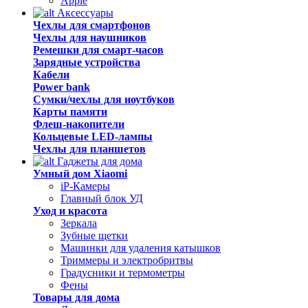
Apple
Аксессуары
Чехлы для смартфонов
Чехлы для наушников
Ремешки для смарт-часов
Зарядные устройства
Кабели
Power bank
Сумки/чехлы для ноутбуков
Карты памяти
Флеш-накопители
Кольцевые LED-лампы
Чехлы для планшетов
Гаджеты для дома
Умный дом Xiaomi
iP-Камеры
Главный блок УД
Уход и красота
Зеркала
Зубные щетки
Машинки для удаления катышков
Триммеры и электробритвы
Градусники и термометры
Фены
Товары для дома