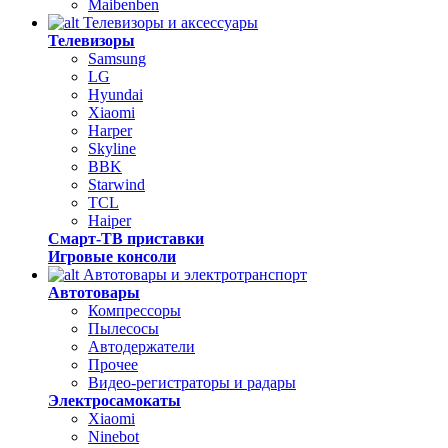
Maibenben
Телевизоры и аксессуары
Телевизоры
Samsung
LG
Hyundai
Xiaomi
Harper
Skyline
BBK
Starwind
TCL
Haiper
Смарт-ТВ приставки
Игровые консоли
Автотовары и электротранспорт
Автотовары
Компрессоры
Пылесосы
Автодержатели
Прочее
Видео-регистраторы и радары
Электросамокаты
Xiaomi
Ninebot