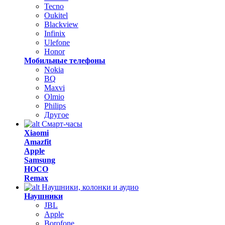
Tecno
Oukitel
Blackview
Infinix
Ulefone
Honor
Мобильные телефоны
Nokia
BQ
Maxvi
Olmio
Philips
Другое
Смарт-часы
Xiaomi
Amazfit
Apple
Samsung
HOCO
Remax
Наушники, колонки и аудио
Наушники
JBL
Apple
Borofone