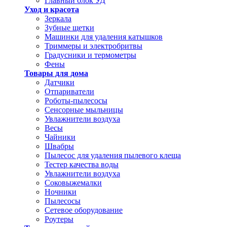
Главный блок УД
Уход и красота
Зеркала
Зубные щетки
Машинки для удаления катышков
Триммеры и электробритвы
Градусники и термометры
Фены
Товары для дома
Датчики
Отпариватели
Роботы-пылесосы
Сенсорные мыльницы
Увлажнители воздуха
Весы
Чайники
Швабры
Пылесос для удаления пылевого клеща
Тестер качества воды
Увлажнители воздуха
Соковыжемалки
Ночники
Пылесосы
Сетевое оборудование
Роутеры