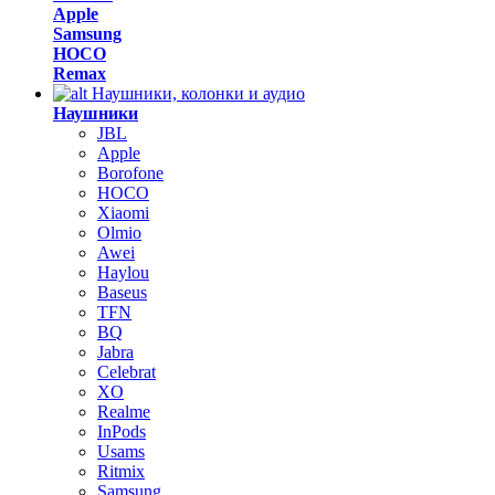
Apple
Samsung
HOCO
Remax
Наушники, колонки и аудио
Наушники
JBL
Apple
Borofone
HOCO
Xiaomi
Olmio
Awei
Haylou
Baseus
TFN
BQ
Jabra
Celebrat
XO
Realme
InPods
Usams
Ritmix
Samsung