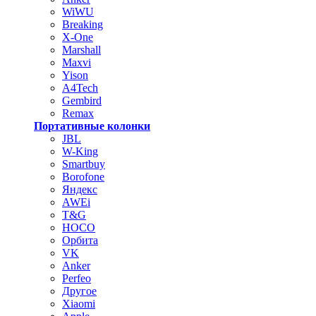
WiWU
Breaking
X-One
Marshall
Maxvi
Yison
A4Tech
Gembird
Remax
Портативные колонки
JBL
W-King
Smartbuy
Borofone
Яндекс
AWEi
T&G
HOCO
Орбита
VK
Anker
Perfeo
Другое
Xiaomi