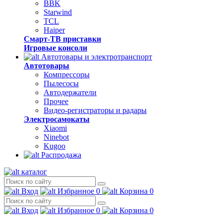
BBK
Starwind
TCL
Haiper
Смарт-ТВ приставки
Игровые консоли
Автотовары и электротранспорт
Автотовары
Компрессоры
Пылесосы
Автодержатели
Прочее
Видео-регистраторы и радары
Электросамокаты
Xiaomi
Ninebot
Kugoo
Распродажа
каталог
Вход
Избранное
0
Корзина
0
Вход
Избранное
0
Корзина
0