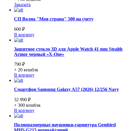
Заказать
СП Волна "Моя страна" 500 на счету
600 ₽
В корзину
Защитное стекло 3D для Apple Watch 41 mm Stealth
Armor черный «X-One»
790 ₽
+ 20
кешбэк
В корзину
Смартфон Samsung Galaxy A57 (2026) 12/256 Navy
32 990 ₽
+ 300
кешбэк
В корзину
Полноразмерные наушники-гарнитура Gembird
MHS-G215 черный/синий