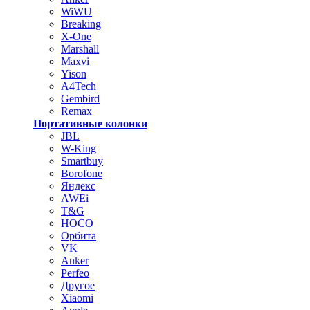
WiWU
Breaking
X-One
Marshall
Maxvi
Yison
A4Tech
Gembird
Remax
Портативные колонки
JBL
W-King
Smartbuy
Borofone
Яндекс
AWEi
T&G
HOCO
Орбита
VK
Anker
Perfeo
Другое
Xiaomi