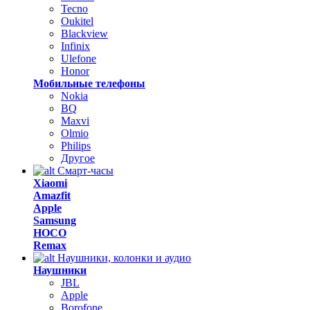
Tecno
Oukitel
Blackview
Infinix
Ulefone
Honor
Мобильные телефоны
Nokia
BQ
Maxvi
Olmio
Philips
Другое
Смарт-часы
Xiaomi
Amazfit
Apple
Samsung
HOCO
Remax
Наушники, колонки и аудио
Наушники
JBL
Apple
Borofone