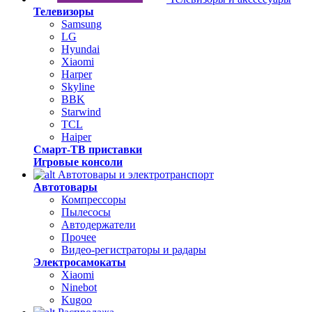
Телевизоры
Samsung
LG
Hyundai
Xiaomi
Harper
Skyline
BBK
Starwind
TCL
Haiper
Смарт-ТВ приставки
Игровые консоли
Автотовары и электротранспорт
Автотовары
Компрессоры
Пылесосы
Автодержатели
Прочее
Видео-регистраторы и радары
Электросамокаты
Xiaomi
Ninebot
Kugoo