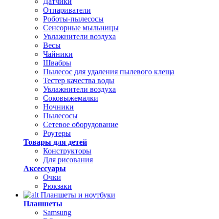
Датчики
Отпариватели
Роботы-пылесосы
Сенсорные мыльницы
Увлажнители воздуха
Весы
Чайники
Швабры
Пылесос для удаления пылевого клеща
Тестер качества воды
Увлажнители воздуха
Соковыжемалки
Ночники
Пылесосы
Сетевое оборудование
Роутеры
Товары для детей
Конструкторы
Для рисования
Аксессуары
Очки
Рюкзаки
Планшеты и ноутбуки
Планшеты
Samsung