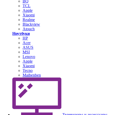
BQ
TCL
Apple
Xiaomi
Realme
Blackview
Atouch
Ноутбуки
HP
Acer
ASUS
MSI
Lenovo
Apple
Xiaomi
Tecno
Maibenben
Телевизоры и аксессуары