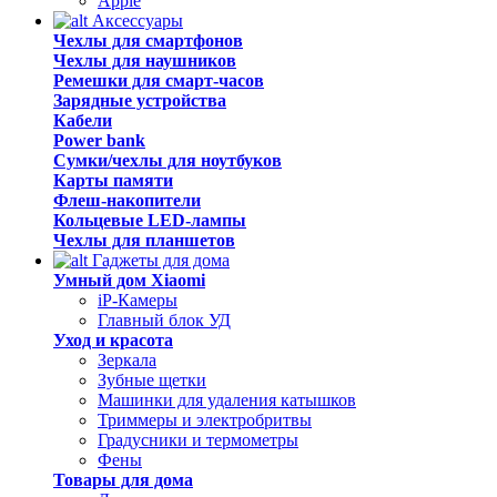
Apple
Аксессуары
Чехлы для смартфонов
Чехлы для наушников
Ремешки для смарт-часов
Зарядные устройства
Кабели
Power bank
Сумки/чехлы для ноутбуков
Карты памяти
Флеш-накопители
Кольцевые LED-лампы
Чехлы для планшетов
Гаджеты для дома
Умный дом Xiaomi
iP-Камеры
Главный блок УД
Уход и красота
Зеркала
Зубные щетки
Машинки для удаления катышков
Триммеры и электробритвы
Градусники и термометры
Фены
Товары для дома