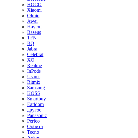
HOCO
Xiaomi
Olmio
Awei
Haylou
Baseus
TFN
BQ
Jabra
Celebrat
XO
Realme
InPods
Usams
Ritmix
Samsung
KOSS
Smartbuy
Earldom
другое
Panasonic
Perfeo
Орбита
Tecno
Anker