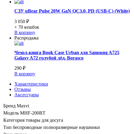
СЗУ uBear Pulse 20W GaN QC3.0, PD (USB-C) (White)
3 050 ₽
+ 70
кешбэк
В корзину
Распродажа
Чехол-книга Book Case Urban для Samsung A725
Galaxy A72 голубой лёд, Borasco
290 ₽
В корзину
Характеристики
Отзывы
Аксессуары
Бренд
Maxvi
Модель
MHF-200BT
Категория
товары для досуга
Тип
беспроводные полноразмерные наушники