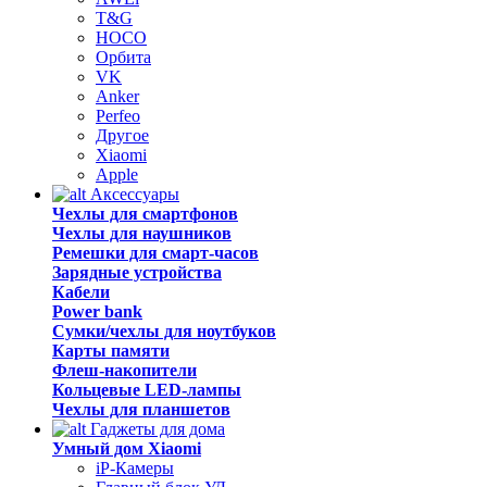
T&G
HOCO
Орбита
VK
Anker
Perfeo
Другое
Xiaomi
Apple
Аксессуары
Чехлы для смартфонов
Чехлы для наушников
Ремешки для смарт-часов
Зарядные устройства
Кабели
Power bank
Сумки/чехлы для ноутбуков
Карты памяти
Флеш-накопители
Кольцевые LED-лампы
Чехлы для планшетов
Гаджеты для дома
Умный дом Xiaomi
iP-Камеры