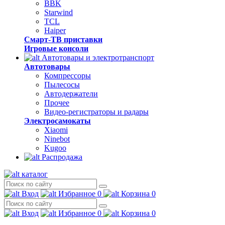
BBK
Starwind
TCL
Haiper
Смарт-ТВ приставки
Игровые консоли
Автотовары и электротранспорт
Автотовары
Компрессоры
Пылесосы
Автодержатели
Прочее
Видео-регистраторы и радары
Электросамокаты
Xiaomi
Ninebot
Kugoo
Распродажа
каталог
Вход
Избранное
0
Корзина
0
Вход
Избранное
0
Корзина
0