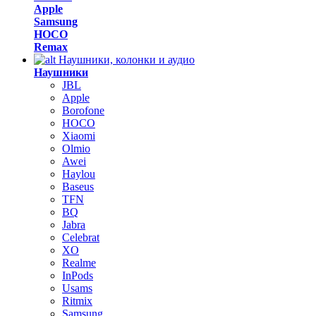
Apple
Samsung
HOCO
Remax
Наушники, колонки и аудио
Наушники
JBL
Apple
Borofone
HOCO
Xiaomi
Olmio
Awei
Haylou
Baseus
TFN
BQ
Jabra
Celebrat
XO
Realme
InPods
Usams
Ritmix
Samsung