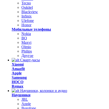
Tecno
Oukitel
Blackview
Infinix
Ulefone
Honor
Мобильные телефоны
Nokia
BQ
Maxvi
Olmio
Philips
Другое
Смарт-часы
Xiaomi
Amazfit
Apple
Samsung
HOCO
Remax
Наушники, колонки и аудио
Наушники
JBL
Apple
Borofone