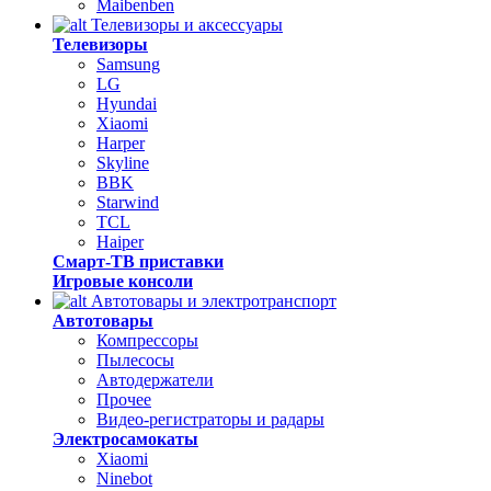
Maibenben
Телевизоры и аксессуары
Телевизоры
Samsung
LG
Hyundai
Xiaomi
Harper
Skyline
BBK
Starwind
TCL
Haiper
Смарт-ТВ приставки
Игровые консоли
Автотовары и электротранспорт
Автотовары
Компрессоры
Пылесосы
Автодержатели
Прочее
Видео-регистраторы и радары
Электросамокаты
Xiaomi
Ninebot