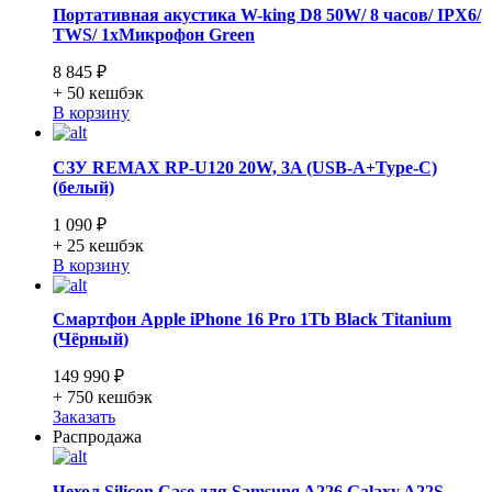
Портативная акустика W-king D8 50W/ 8 часов/ IPX6/
TWS/ 1xМикрофон Green
8 845 ₽
+ 50
кешбэк
В корзину
СЗУ REMAX RP-U120 20W, 3A (USB-A+Type-C)
(белый)
1 090 ₽
+ 25
кешбэк
В корзину
Смартфон Apple iPhone 16 Pro 1Tb Black Titanium
(Чёрный)
149 990 ₽
+ 750
кешбэк
Заказать
Распродажа
Чехол Silicon Case для Samsung A226 Galaxy A22S