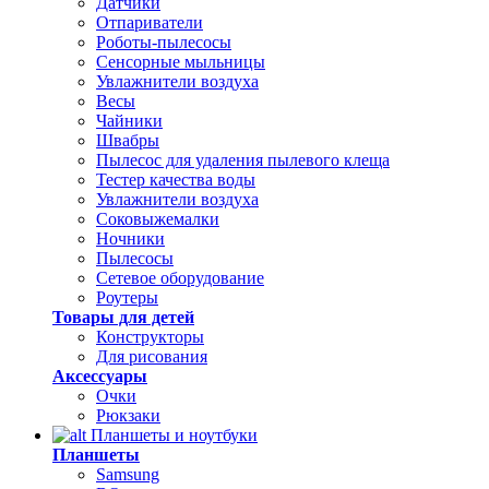
Датчики
Отпариватели
Роботы-пылесосы
Сенсорные мыльницы
Увлажнители воздуха
Весы
Чайники
Швабры
Пылесос для удаления пылевого клеща
Тестер качества воды
Увлажнители воздуха
Соковыжемалки
Ночники
Пылесосы
Сетевое оборудование
Роутеры
Товары для детей
Конструкторы
Для рисования
Аксессуары
Очки
Рюкзаки
Планшеты и ноутбуки
Планшеты
Samsung