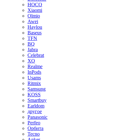
HOCO
Xiaomi
Olmio
Awei
Haylou
Baseus
TFN
BQ
Jabra
Celebrat
XO
Realme
InPods
Usams
Ritmix
Samsung
KOSS
Smartbuy
Earldom
другое
Panasonic
Perfeo
Орбита
Tecno
Anker