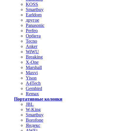
KOSS
Smartbuy
Earldom
другое
Panasonic
Perfeo
Орбита
Tecno
Anker
WiWU
Breaking
X-One
Marshall
Maxvi
Yison
A4Tech
Gembird
Remax
Портативные колонки
JBL
W-King
Smartbuy
Borofone
Яндекс
AWEi