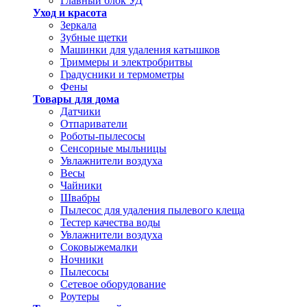
Главный блок УД
Уход и красота
Зеркала
Зубные щетки
Машинки для удаления катышков
Триммеры и электробритвы
Градусники и термометры
Фены
Товары для дома
Датчики
Отпариватели
Роботы-пылесосы
Сенсорные мыльницы
Увлажнители воздуха
Весы
Чайники
Швабры
Пылесос для удаления пылевого клеща
Тестер качества воды
Увлажнители воздуха
Соковыжемалки
Ночники
Пылесосы
Сетевое оборудование
Роутеры