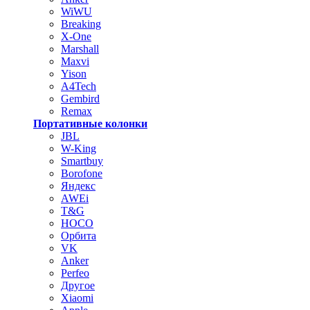
WiWU
Breaking
X-One
Marshall
Maxvi
Yison
A4Tech
Gembird
Remax
Портативные колонки
JBL
W-King
Smartbuy
Borofone
Яндекс
AWEi
T&G
HOCO
Орбита
VK
Anker
Perfeo
Другое
Xiaomi