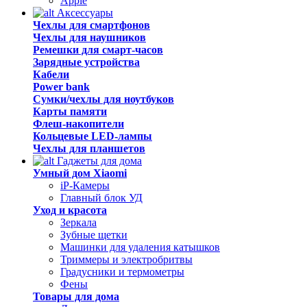
Apple
Аксессуары
Чехлы для смартфонов
Чехлы для наушников
Ремешки для смарт-часов
Зарядные устройства
Кабели
Power bank
Сумки/чехлы для ноутбуков
Карты памяти
Флеш-накопители
Кольцевые LED-лампы
Чехлы для планшетов
Гаджеты для дома
Умный дом Xiaomi
iP-Камеры
Главный блок УД
Уход и красота
Зеркала
Зубные щетки
Машинки для удаления катышков
Триммеры и электробритвы
Градусники и термометры
Фены
Товары для дома