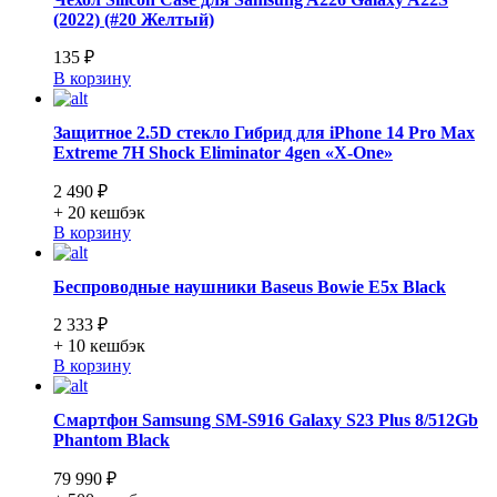
(2022) (#20 Желтый)
135 ₽
В корзину
Защитное 2.5D стекло Гибрид для iPhone 14 Pro Max
Extreme 7H Shock Eliminator 4gen «X-One»
2 490 ₽
+ 20
кешбэк
В корзину
Беспроводные наушники Baseus Bowie E5x Black
2 333 ₽
+ 10
кешбэк
В корзину
Смартфон Samsung SM-S916 Galaxy S23 Plus 8/512Gb
Phantom Black
79 990 ₽