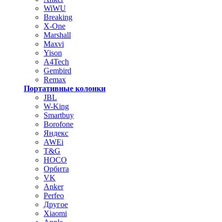
WiWU
Breaking
X-One
Marshall
Maxvi
Yison
A4Tech
Gembird
Remax
Портативные колонки
JBL
W-King
Smartbuy
Borofone
Яндекс
AWEi
T&G
HOCO
Орбита
VK
Anker
Perfeo
Другое
Xiaomi