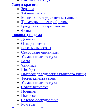
Главный блок УД
Уход и красота
Зеркала
Зубные щетки
Машинки для удаления катышков
Триммеры и электробритвы
Градусники и термометры
Фены
Товары для дома
Датчики
Отпариватели
Роботы-пылесосы
Сенсорные мыльницы
Увлажнители воздуха
Весы
Чайники
Швабры
Пылесос для удаления пылевого клеща
Тестер качества воды
Увлажнители воздуха
Соковыжемалки
Ночники
Пылесосы
Сетевое оборудование
Роутеры