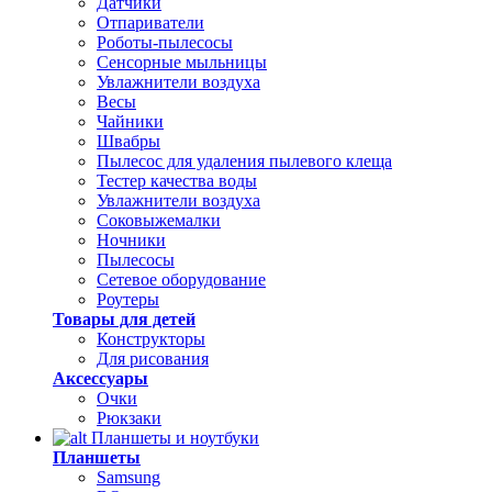
Датчики
Отпариватели
Роботы-пылесосы
Сенсорные мыльницы
Увлажнители воздуха
Весы
Чайники
Швабры
Пылесос для удаления пылевого клеща
Тестер качества воды
Увлажнители воздуха
Соковыжемалки
Ночники
Пылесосы
Сетевое оборудование
Роутеры
Товары для детей
Конструкторы
Для рисования
Аксессуары
Очки
Рюкзаки
Планшеты и ноутбуки
Планшеты
Samsung