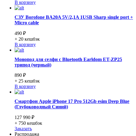
В корзину
СЗУ Borofone BA20A 5V/2,1A 1USB Sharp single port +
Micro cable
490 ₽
+ 20
кешбэк
В корзину
Монопод для селфи с Bluetooth Earldom ET-ZP25
трипод (черный)
890 ₽
+ 25
кешбэк
В корзину
Смартфон Apple iPhone 17 Pro 512Gb esim Deep Blue
(Глубоководный Синий)
127 990 ₽
+ 750
кешбэк
Заказать
Распродажа