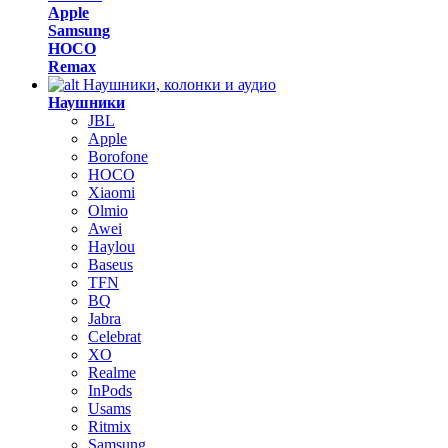
Apple
Samsung
HOCO
Remax
Наушники, колонки и аудио
Наушники
JBL
Apple
Borofone
HOCO
Xiaomi
Olmio
Awei
Haylou
Baseus
TFN
BQ
Jabra
Celebrat
XO
Realme
InPods
Usams
Ritmix
Samsung