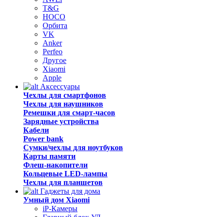
T&G
HOCO
Орбита
VK
Anker
Perfeo
Другое
Xiaomi
Apple
Аксессуары
Чехлы для смартфонов
Чехлы для наушников
Ремешки для смарт-часов
Зарядные устройства
Кабели
Power bank
Сумки/чехлы для ноутбуков
Карты памяти
Флеш-накопители
Кольцевые LED-лампы
Чехлы для планшетов
Гаджеты для дома
Умный дом Xiaomi
iP-Камеры