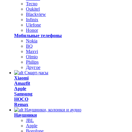
Tecno
Oukitel
Blackview
Infinix
Ulefone
Honor
Мобильные телефоны
Nokia
BQ
Maxvi
Olmio
Philips
Другое
Смарт-часы
Xiaomi
Amazfit
Apple
Samsung
HOCO
Remax
Наушники, колонки и аудио
Наушники
JBL
Apple
Borofone