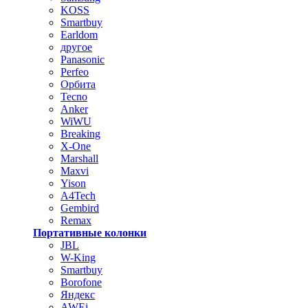
KOSS
Smartbuy
Earldom
другое
Panasonic
Perfeo
Орбита
Tecno
Anker
WiWU
Breaking
X-One
Marshall
Maxvi
Yison
A4Tech
Gembird
Remax
Портативные колонки
JBL
W-King
Smartbuy
Borofone
Яндекс
AWEi