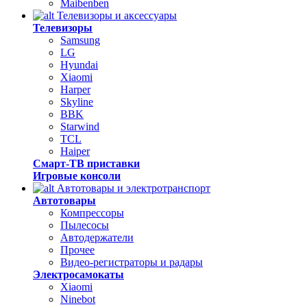
Maibenben
Телевизоры и аксессуары
Телевизоры
Samsung
LG
Hyundai
Xiaomi
Harper
Skyline
BBK
Starwind
TCL
Haiper
Смарт-ТВ приставки
Игровые консоли
Автотовары и электротранспорт
Автотовары
Компрессоры
Пылесосы
Автодержатели
Прочее
Видео-регистраторы и радары
Электросамокаты
Xiaomi
Ninebot