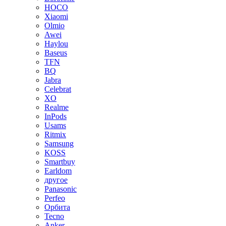
HOCO
Xiaomi
Olmio
Awei
Haylou
Baseus
TFN
BQ
Jabra
Celebrat
XO
Realme
InPods
Usams
Ritmix
Samsung
KOSS
Smartbuy
Earldom
другое
Panasonic
Perfeo
Орбита
Tecno
Anker