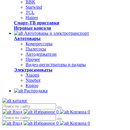
BBK
Starwind
TCL
Haiper
Смарт-ТВ приставки
Игровые консоли
Автотовары и электротранспорт
Автотовары
Компрессоры
Пылесосы
Автодержатели
Прочее
Видео-регистраторы и радары
Электросамокаты
Xiaomi
Ninebot
Kugoo
Распродажа
каталог
Вход
Избранное
0
Корзина
0
Вход
Избранное
0
Корзина
0