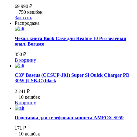
69 990 ₽
+ 750
кешбэк
Заказать
Распродажа
Чехол-книга Book Case для Realme 10 Pro зеленый
опал, Borasco
350 ₽
В корзину
СЗУ Baseus (CCSUP-J01) Super Si Quick Charger PD
30W (USB-C) black
2 241 ₽
+ 10
кешбэк
В корзину
Подставка для телефона/планшета AMFOX S059
171 ₽
+ 10
кешбэк