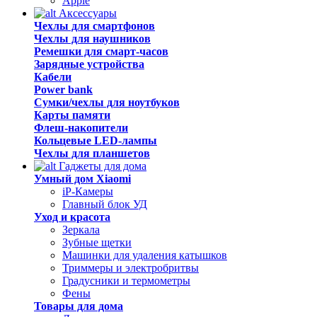
Apple
Аксессуары
Чехлы для смартфонов
Чехлы для наушников
Ремешки для смарт-часов
Зарядные устройства
Кабели
Power bank
Сумки/чехлы для ноутбуков
Карты памяти
Флеш-накопители
Кольцевые LED-лампы
Чехлы для планшетов
Гаджеты для дома
Умный дом Xiaomi
iP-Камеры
Главный блок УД
Уход и красота
Зеркала
Зубные щетки
Машинки для удаления катышков
Триммеры и электробритвы
Градусники и термометры
Фены
Товары для дома